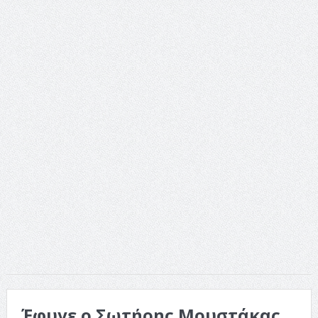
Έφυγε ο Σωτήρης Μουστάκας