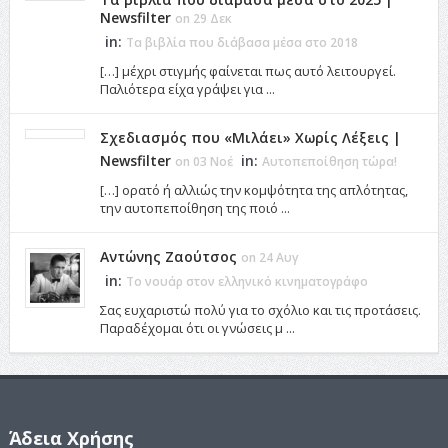
Newsfilter
on 29 Δεκ
in:
Τα βιβλία που διάβασα μέσα στο 2018
[…] μέχρι στιγμής φαίνεται πως αυτό λειτουργεί.
Παλιότερα είχα γράψει για ...
Σχεδιασμός που «Μιλάει» Χωρίς Λέξεις |
Newsfilter
in:
on 03 Νοέ
Αυτοπεποίθηση τώρα!
[…] ορατό ή αλλιώς την κομψότητα της απλότητας,
την αυτοπεποίθηση της ποιό ...
Αντώνης Ζαούτσος
on 24 Αυγ
in:
Το νουάρ στον ελληνικό κινηματογράφο
Σας ευχαριστώ πολύ για το σχόλιο και τις προτάσεις.
Παραδέχομαι ότι οι γνώσεις μ ...
Άδεια Χρήσης