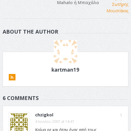
Mahalo ή Μπαχάλο
ABOUT THE AUTHOR
kartman19
6 COMMENTS
chzigkol
1
4 Ιουνίου 2007 at 14:47
Κρίμα ρε και ήταν ένας από τους