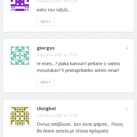
4 Ιουνίου 2007 at 15:30
καλο του ταξιδι…
REPLY
giorgos
4
4 Ιουνίου 2007 at 17:01
re eseis…? plaka kanoun? pe8ane o swtiris
moustakas? h prwtapriliatiko asteio einai?
REPLY
chzigkol
5
4 Ιουνίου 2007 at 17:47
Όντως απεβίωσε.. Δεν είναι φάρσα… Ποιος
θα έκανε αστεία με τέτοια πράγματα