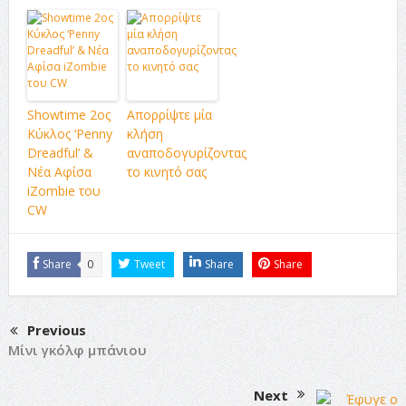
Showtime 2ος
Απορρίψτε μία
Κύκλος ‘Penny
κλήση
Dreadful’ &
αναποδογυρίζοντας
Νέα Αφίσα
το κινητό σας
iZombie του
CW
Share
0
Tweet
Share
Share
Previous
Μίνι γκόλφ μπάνιου
Next