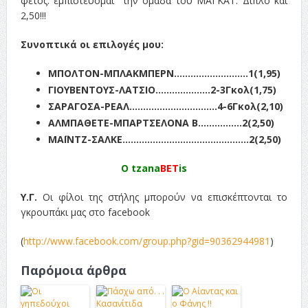
φέτος. εμπιστεύομαι την ομάδα του ΜΑΓΚΑΤ. Διπλό και
2,50!!!
Συνοπτικά οι επιλογές μου:
ΜΠΟΛΤΟΝ-ΜΠΛΑΚΜΠΕΡΝ………………………1(1,95)
ΓΙΟΥΒΕΝΤΟΥΣ-ΛΑΤΣΙΟ………………..2-3Γκολ(1,75)
ΣΑΡΑΓΟΣΑ-ΡΕΑΛ…………………………..4-6Γκολ(2,10)
ΑΛΜΠΑΘΕΤΕ-ΜΠΑΡΤΣΕΛΟΝΑ Β…………….2(2,50)
ΜΑΪΝΤΖ-ΣΑΛΚΕ……………………………………….2(2,50)
O tzana
BET
is
Υ.Γ.
Οι φίλοι της στήλης μπορούν να επισκέπτονται το
γκρουπάκι μας στο facebook
(
http://www.facebook.com/group.php?gid=90362944981
)
Παρόμοια άρθρα