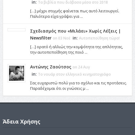
in:
Τα βιβλία που διάβασα μέσα στο 2018
[…] μέχρι στιγμής φαίνεται πως αυτό λειτουργεί.
Παλιότερα είχα γράψει για ...
Σχεδιασμός που «Μιλάει» Χωρίς Λέξεις |
Newsfilter
in:
on 03 Νοέ
Αυτοπεποίθηση τώρα!
[…] ορατό ή αλλιώς την κομψότητα της απλότητας,
την αυτοπεποίθηση της ποιό ...
Αντώνης Ζαούτσος
on 24 Αυγ
in:
Το νουάρ στον ελληνικό κινηματογράφο
Σας ευχαριστώ πολύ για το σχόλιο και τις προτάσεις.
Παραδέχομαι ότι οι γνώσεις μ ...
Άδεια Χρήσης