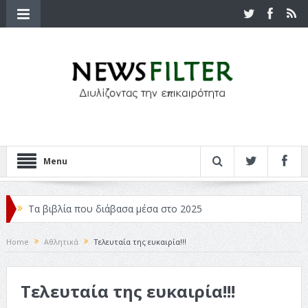
Menu
Τα βιβλία που διάβασα μέσα στο 2025
Κριτικές ταινιών: Ο Ντι Κάπριο και ο Λάνθιμος
Home
Αθλητικά
Τελευταία της ευκαιρία!!!
Σχεδιασμός που «Μιλάει» Χωρίς Λέξεις
Τελευταία της ευκαιρία!!!
Σπιρτόκουτο: η απόλυτη αντισυμβατική καλοκαιρινή