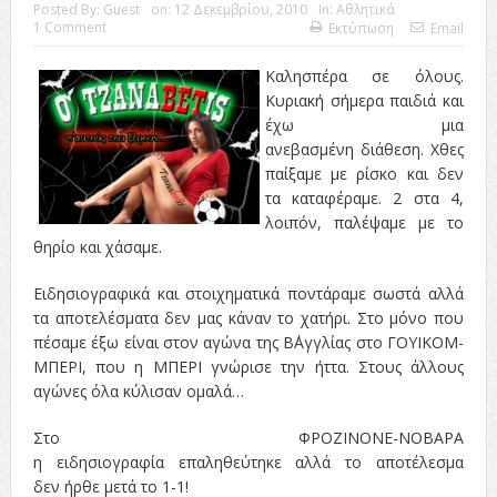
ταινία
Posted By:
Guest
on:
12 Δεκεμβρίου, 2010
In:
Αθλητικά
1 Comment
Εκτύπωση
Email
Το Top 5 της εβδομάδας #517
Καλησπέρα σε όλους.
Το νουάρ στον ελληνικό κινηματογράφο
Κυριακή σήμερα παιδιά και
έχω μια
Η Φροντίδα Έχει Πολλές Μορφές: Κι Όλες Σε Αφορούν
ανεβασμένη διάθεση. Χθες
παίξαμε με ρίσκο και δεν
Τρία Βήματα Μπροστά για Σένα και την Επιχείρησή σου
τα καταφέραμε. 2 στα 4,
Όψεις και Απόψεις
Αξίζει άραγε?
λοιπόν, παλέψαμε με το
θηρίο και χάσαμε.
Ειδησιογραφικά και στοιχηματικά ποντάραμε σωστά αλλά
τα αποτελέσματα δεν μας κάναν το χατήρι. Στο μόνο που
πέσαμε έξω είναι στον αγώνα της Β΄Αγγλίας στο ΓΟΥΙΚΟΜ-
ΜΠΕΡΙ, που η ΜΠΕΡΙ γνώρισε την ήττα. Στους άλλους
αγώνες όλα κύλισαν ομαλά…
Στο ΦΡΟΖΙΝΟΝΕ-ΝΟΒΑΡΑ
η ειδησιογραφία επαληθεύτηκε αλλά το αποτέλεσμα
δεν ήρθε μετά το 1-1!