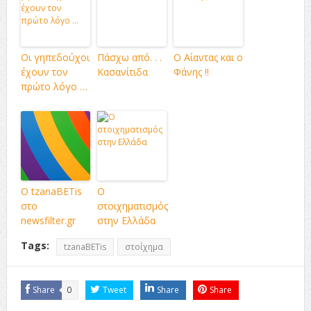
Οι γηπεδούχοι
Πάσχω από. . .
Ο Αίαντας και ο
έχουν τον
Κασανίτιδα
Φάνης !!
πρώτο λόγο …
Ο tzanaBETis
Ο
στο
στοιχηματισμός
newsfilter.gr
στην Ελλάδα
Tags:
tzanaBETis
στοίχημα
Share
0
Tweet
Share
Share