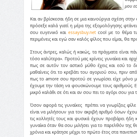
μου εσ
Και αν βρίσκεσαι ήδη σε μια καινούργια σχέση στη
πρόσεξε καλά γιατί η μέρα της εξομολόγησης φτάνει
σου ευγενικό και
essaysbuy.net
cool με το θέμα τ
περιμένεις και εγώ σαν καλός φίλος που είμαι, θα
Στους άντρες, καλώς ή κακώς, τα πράγματα είναι π
τόσο καλύτερα». Προτού μας κρίνεις γυναίκα και αρχ
πως σε αυτόν τον αστικό μύθο έχεις και εσύ το δ
μαθαίνεις ότι το κρεβάτι του αγοριού σου, πριν απ
πως το amore σου προτού σε γνωρίσει είχε μόνο μια 
έχουμε την τάση να φουσκώνουμε τους αριθμούς. Εί
μικρό καλάθι σε ότι και αν σου πει το αγόρι σου για 
Όσον αφορά τις γυναίκες πρέπει να γνωρίζεις φίλ
είναι να μιλήσουν για τον ακριβή αριθμό όσων έχου
τις κολλητές τους και φυσικά έχουν προβάρει ήδη 
γυναίκα όταν θα σου μιλήσει για το παρελθόν της θ
χρόνια και κράτησε μέχρι το πρώτο έτος στα πανεπιστ