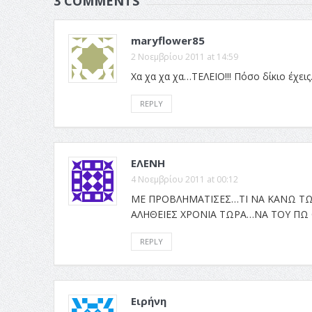
3 COMMENTS
maryflower85
2 Νοεμβρίου 2011 at 14:59
Χα χα χα χα…ΤΕΛΕΙΟ!!! Πόσο δίκιο έχεις
REPLY
ΕΛΕΝΗ
4 Νοεμβρίου 2011 at 00:12
ΜΕ ΠΡΟΒΛΗΜΑΤΙΣΕΣ…ΤΙ ΝΑ ΚΑΝΩ ΤΩΡ
ΑΛΗΘΕΙΕΣ ΧΡΟΝΙΑ ΤΩΡΑ…ΝΑ ΤΟΥ ΠΩ Ο
REPLY
Ειρήνη