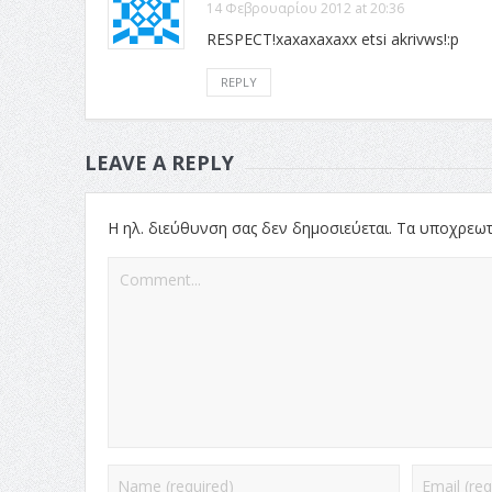
14 Φεβρουαρίου 2012 at 20:36
RESPECT!xaxaxaxaxx etsi akrivws!:p
REPLY
LEAVE A REPLY
Η ηλ. διεύθυνση σας δεν δημοσιεύεται.
Τα υποχρεωτ