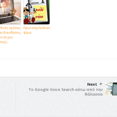
θινές σχέσεις
Πρωταπριλιάτικο
ευδαισθήσεις
ψέμα
α σε μια
νη(;)
Next
Το Google Voice Search κάτω από την
θάλασσα