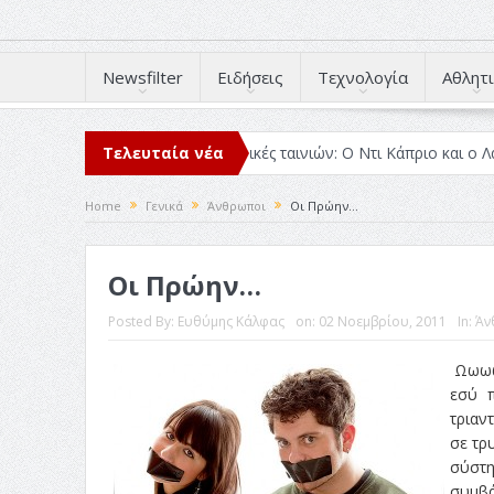
Newsfilter
Ειδήσεις
Τεχνολογία
Αθλητι
μέσα στο 2025
Τελευταία νέα
Κριτικές ταινιών: Ο Ντι Κάπριο και ο Λάνθιμος
Home
Γενικά
Άνθρωποι
Οι Πρώην…
Οι Πρώην…
Posted By:
Ευθύμης Κάλφας
on:
02 Νοεμβρίου, 2011
In:
Άν
Ωωωω 
εσύ π
τριαν
σε τρ
σύστη
συμβά