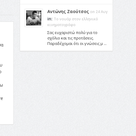
Αντώνης Ζαούτσος
on 24 Αυγ
in:
Το νουάρ στον ελληνικό
κινηματογράφο
Σας ευχαριστώ πολύ για το
σχόλιο και τις προτάσεις.
Παραδέχομαι ότι οι γνώσεις μ ...
σα
ου
ο
άω
re