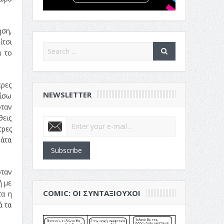
ηση,
ίτσι
α το
ερες
NEWSLETTER
μίσω
όταν
θεις
τρες
ράτα
Subscribe
όταν
ή με
COMIC: ΟΙ ΣΥΝΤΑΞΙΟΎΧΟΙ
τα η
ά τα