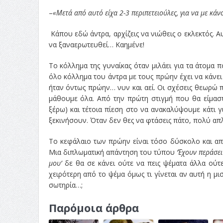
–
«Μετά από αυτό είχα 2-3 περιπετειούλες, για να με κάν
Κάπου εδώ άντρα, αρχίζεις να νιώθεις ο εκλεκτός. Α
να ξαναερωτευθεί… Καημένε!
Το κόλλημα της γυναίκας όταν μιλάει για τα άτομα 
όλο κόλλημα του άντρα με τους πρώην έχει να κάνει 
ήταν όντως πρώην… νυν και αεί. Οι σχέσεις θεωρώ 
μάθουμε όλα. Από την πρώτη στιγμή που θα είμαστ
ξέρω) και τέτοια πίεση στο να ανακαλύψουμε κάτι 
ξεκινήσουν. Όταν δεν θες να φτάσεις πάτο, πολύ απλά
Το κεφάλαιο των πρώην είναι τόσο δύσκολο και απα
Μια διπλωματική απάντηση του τύπου
‘Έχουν περάσει
μου’
δε θα σε κάνει ούτε να πεις ψέματα άλλα ούτε
χειρότερη από το ψέμα όμως τι γίνεται αν αυτή η μι
σωτηρία…;
Παρόμοια άρθρα