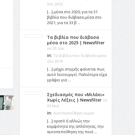
στο 2022
[…] μέσα στο 2020, για τα 31
βιβλία που διάβασα μέσα στο
2021, για τα 33 β ...
Τα βιβλία που διάβασα
μέσα στο 2025 | Newsfilter
on 29 Δεκ
in:
Τα βιβλία που διάβασα μέσα
στο 2018
[…] μέχρι στιγμής φαίνεται πως
αυτό λειτουργεί. Παλιότερα είχα
γράψει για ...
Σχεδιασμός που «Μιλάει»
Χωρίς Λέξεις | Newsfilter
on
03 Νοέ
in:
Αυτοπεποίθηση τώρα!
[…] ορατό ή αλλιώς την
κομψότητα της απλότητας, την
αυτοπεποίθηση της ποιό ...