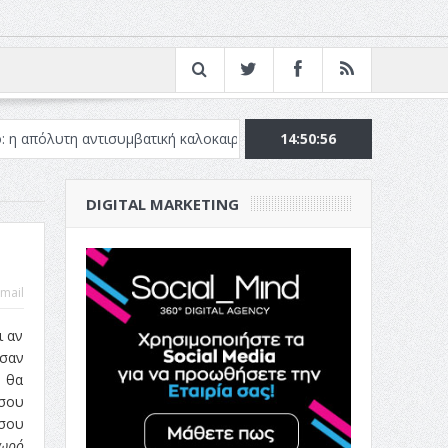
 αντισυμβατική καλοκαιρινή ταινία
Το Top 5 της εβδομάδας #51
14:50:57
DIGITAL MARKETING
mail
ι αν
σαν
ν θα
 σου
 σου
μωρό