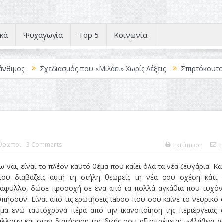
κά
Ψυχαγωγία
Top 5
Κοινωνία
Σχεδιασμός που «Μιλάει» Χωρίς Λέξεις
Σπιρτόκουτο: η απόλυτη
θρωποι
3 Comments
Εκτύπωση
E
ναι, είναι το πλέον καυτό θέμα που καίει όλα τα νέα ζευγάρια. Κα
ου διαβάζεις αυτή τη στήλη θεωρείς τη νέα σου σχέση κάτι 
τάφυλλο, δώσε προσοχή σε ένα από τα πολλά αγκάθια που τυχό
υπήσουν. Είναι από τις ερωτήσεις taboo που σου καίνε το νευρικό
μα ενώ ταυτόχρονα πέρα από την ικανοποίηση της περιέργειας
λλουν και στην διατήρηση της δικής σου αξιοπρέπειας:
«Αλήθεια 