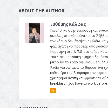
ABOUT THE AUTHOR
Ευθύμης Κάλφας
Γεννήθηκα στην ξακουστή και γνωσ
ακριβώς στο κύμα ένα καυτό Σάββατο
τον κόσμο δεν έπαψα να μιλάω, να 
φαΐ, αγάπη και προδέρμ αποφάσισαν
Κομοτηνή στο Δ.Π.Θ στο τμήμα Κοιν
2007, σε μια τοπική εφημερίδα, όπο
μικρόβιο του ραδιοφώνου με "μόλυν
Radio για να πάρω το θάρρος ένα χ
κάθε μέρα τον δύσμοιρο τον ακροατή
χρειάζομαι αγάπη και φροντίδα!! Δύο
breakfast;if you have to work before b