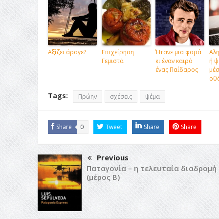
Αξίζει άραγε?
Επιχείρηση
Ήτανε μια φορά
Αλη
Γεμιστά
κι έναν καιρό
ή ψ
ένας Παίδαρος
μέσ
οθό
Tags:
Πρώην
σχέσεις
ψέμα
Share
0
Tweet
Share
Share
Previous
Παταγονία – η τελευταία διαδρομή
(μέρος Β)