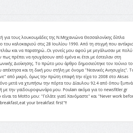
τή για τους λουκουμάδες της Ν.Μηχανιώνα Θεσσαλονίκης δίπλα
 του καλοκαιριού στις 28 Ιουλίου 1990. Από τη στιγμή που αντίκρι
γελάω και να παρατηρώ...Οι γονείς μου αφού με μεγάλωσαν με πολύ
 πως πρέπει να ησυχάσουν από εμένα κι έτσι με έστειλαν στη
ωνικής Διοίκησης. Το πρώτο μου άρθρο δημοσιεύτηκε τον Ιούνιο τ
υ απέκτησα και τη δική μου στήλη με όνομα "Νεανικές Ανησυχίες". Τ
ε" από μικρό, όμως την πρώτη επαφή την είχα το 2008 στο Aksas
ρόνο μετά να χτυπήσω την πόρτα του Δίαυλου 92.4 από όπου ξυπν
 με την γαϊδουροφωνάρα μου. Poulain ακόμα για το newsfitler.gr
 είναι τα Μotto μου: "Γελάτε γιατί Χανόμαστε" και "Never work befo
reakfast,eat your breakfast first"!!