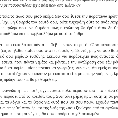
ύ με πόσους/πόσες έχεις πάει πριν από εμένα»???
ν οποία το άλλο σου μισό ακόμα δεν σου έθεσε την παραπάνω ερώτ
. Όχι, μη θεωρείς τον εαυτό σου, ούτε τυχερό/ή ούτε το αγόρι/κορ
ων πρώην σου. Να θυμάσαι πως η ερώτηση θα έρθει όταν δε θ
 προσπαθήσω να σε συμβουλέψω με αυτό το άρθρο.
άντα πιο εύκολα και πάντα επιβεβαιώνουν το ρητό: «Όσο περισσότ
ίζεις τα ηλίθια status σου στο facebook, κράζοντάς μας, να σου θυ
ικό σου μερίδιο ευθύνης. Σκέψου για παράδειγμα πως αντιδράς 
ό εσένα, ήταν πάντα γεμάτο και μάντεψε την αντίδραση σου εάν μά
ή και καμία. Επίσης πρέπει να γνωρίζεις, γυναίκα, ότι εμείς οι άν
τε αυτοί έχουν να κάνουν με εκατοστά είτε με πρώην γκόμενες. Κ
τις πρώην του και θα με θυμηθείς.
ε αναγνώστη πως αυτές αγχώνονται πολύ περισσότερο από εσένα 
ν περάσει από το κρεβάτι τους. Συζητάνε μέρες πριν, αυτή τη σκην
και τα λόγια και το ύφος για αυτό που θα σου πουν. Σχεδόν πάν
α αναφερθεί στον έρωτα της ζωής της –που ξεκίνησε από τα σχολικ
ήμια- και στη συνέχεια, θα σου πασάρει το χιλιοειπωμένο: