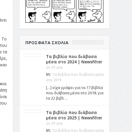
άνει
! Το
ΠΡΌΣΦΑΤΑ ΣΧΌΛΙΑ
 του
α τα
Τα βιβλία που διάβασα
βρε,
μέσα στο 2024 | Newsfilter
 καν
on 29 Δεκ
in:
Τα βιβλία που διάβασα μέσα
στο 2019
κια.
[…] είχα γράψει για τα 17 βιβλία
γάπη
που διάβασα μέσα στο 2018, για
ίναι
τα 22 βιβλ ...
 σου
Τα βιβλία που διάβασα
μέσα στο 2025 | Newsfilter
on 29 Δεκ
in:
Τα βιβλία που διάβασα μέσα