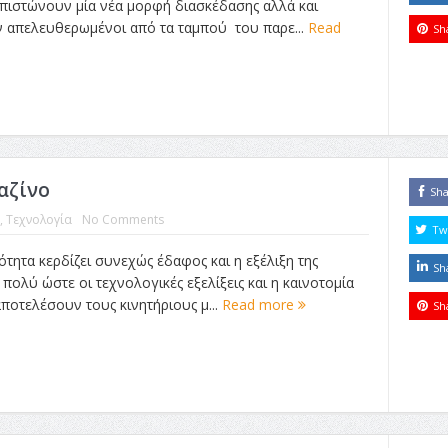
ιαπιστώνουν μία νέα μορφή διασκέδασης αλλά και
 απελευθερωμένοι από τα ταμπού του παρε...
Read
Sh
αζίνο
Sh
,
Τεχνολογία
No Comments
Tw
ότητα κερδίζει συνεχώς έδαφος και η εξέλιξη της
Sh
πολύ ώστε οι τεχνολογικές εξελίξεις και η καινοτομία
ποτελέσουν τους κινητήριους μ...
Read more
Sh