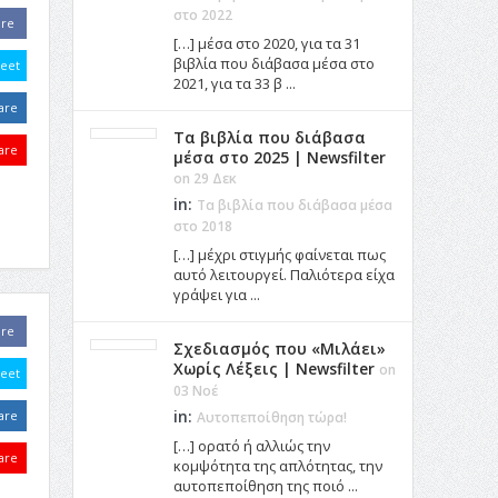
στο 2022
are
[…] μέσα στο 2020, για τα 31
βιβλία που διάβασα μέσα στο
eet
2021, για τα 33 β ...
are
Τα βιβλία που διάβασα
are
μέσα στο 2025 | Newsfilter
on 29 Δεκ
in:
Τα βιβλία που διάβασα μέσα
στο 2018
[…] μέχρι στιγμής φαίνεται πως
αυτό λειτουργεί. Παλιότερα είχα
γράψει για ...
are
Σχεδιασμός που «Μιλάει»
Χωρίς Λέξεις | Newsfilter
on
eet
03 Νοέ
in:
are
Αυτοπεποίθηση τώρα!
[…] ορατό ή αλλιώς την
are
κομψότητα της απλότητας, την
αυτοπεποίθηση της ποιό ...