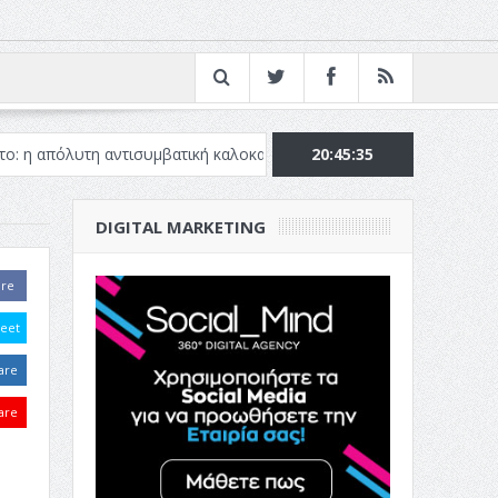
όλυτη αντισυμβατική καλοκαιρινή ταινία
20:45:36
Το Top 5 της εβδομάδα
DIGITAL MARKETING
are
eet
are
are