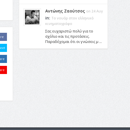
Αντώνης Ζαούτσος
on 24 Αυγ
in:
Το νουάρ στον ελληνικό
κινηματογράφο
Σας ευχαριστώ πολύ για το
σχόλιο και τις προτάσεις.
are
Παραδέχομαι ότι οι γνώσεις μ ...
eet
are
are