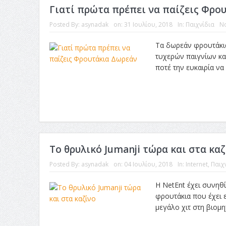
Γιατί πρώτα πρέπει να παίζεις Φρο
Posted By:
asynadak
on:
31 Ιουλίου, 2018
In:
Παιχνίδια
N
Τα δωρεάν φρουτάκια 
τυχερών παιγνίων και
ποτέ την ευκαιρία να
Το θρυλικό Jumanji τώρα και στα καζ
Posted By:
asynadak
on:
04 Ιουλίου, 2018
In:
Internet
,
Παιχ
Η NetEnt έχει συνηθί
φρουτάκια που έχει ε
μεγάλο χιτ στη βιομηχ