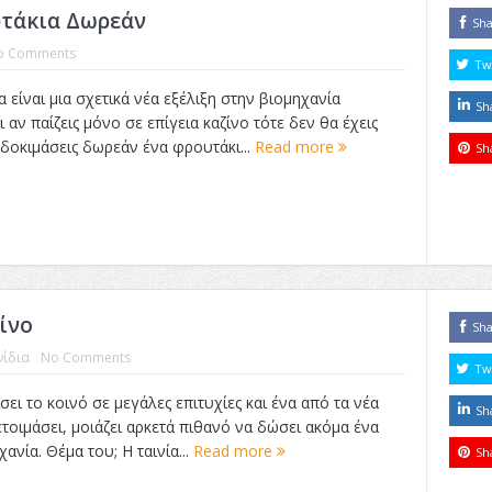
υτάκια Δωρεάν
Sh
o Comments
Tw
είναι μια σχετικά νέα εξέλιξη στην βιομηχανία
Sh
 αν παίζεις μόνο σε επίγεια καζίνο τότε δεν θα έχεις
 δοκιμάσεις δωρεάν ένα φρουτάκι...
Read more
Sh
ίνο
Sh
νίδια
No Comments
Tw
σει το κοινό σε μεγάλες επιτυχίες και ένα από τα νέα
Sh
τοιμάσει, μοιάζει αρκετά πιθανό να δώσει ακόμα ένα
ανία. Θέμα του; Η ταινία...
Read more
Sh