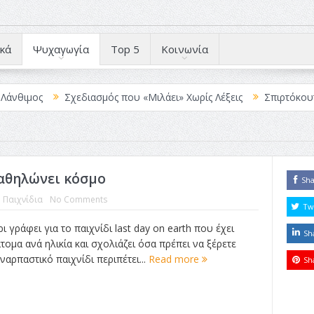
κά
Ψυχαγωγία
Top 5
Κοινωνία
ος
Σχεδιασμός που «Μιλάει» Χωρίς Λέξεις
Σπιρτόκουτο: η απ
 καθηλώνει κόσμο
Sh
:
Παιχνίδια
No Comments
Tw
 γράφει για το παιχνίδι last day on earth που έχει
Sh
τομα ανά ηλικία και σχολιάζει όσα πρέπει να ξέρετε
αρπαστικό παιχνίδι περιπέτει...
Read more
Sh