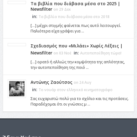
Τα βιβλία που διάβασα μέσα στο 2025 |
Newsfilter
on 29 Δεκ
in:
Τα βιβλία που διάβασα μέσα στο 2018
[…] μέχρι στιγμής φαίνεται πως αυτό λειτουργεί.
Παλιότερα είχα γράψει για ...
Σχεδιασμός που «Μιλάει» Χωρίς Λέξεις |
Newsfilter
in:
on 03 Νοέ
Αυτοπεποίθηση τώρα!
[…] ορατό ή αλλιώς την κομψότητα της απλότητας,
την αυτοπεποίθηση της ποιό ...
Αντώνης Ζαούτσος
on 24 Αυγ
in:
Το νουάρ στον ελληνικό κινηματογράφο
Σας ευχαριστώ πολύ για το σχόλιο και τις προτάσεις.
Παραδέχομαι ότι οι γνώσεις μ ...