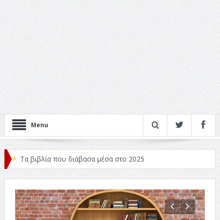
Menu
Τα βιβλία που διάβασα μέσα στο 2025
Κριτικές ταινιών: Ο Ντι Κάπριο και ο Λάνθιμος
Σχεδιασμός που «Μιλάει» Χωρίς Λέξεις
Σπιρτόκουτο: η απόλυτη αντισυμβατική καλοκαιρινή