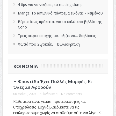
4 tips για να νικήσεις το reading slump
Manga: Το ιαπωνικό πάντρεμα εικόνας – κειμένου
Βέριτι: Ίσως πρόκειται για το καλύτερο βιβλίο της
Coho
Τρεις σειρές εποχής που αξίζει να… διαβάσεις
Φωτιά που Σιγοκαίει | Βιβλιοκριτική
ΚΟΙΝΩΝΊΑ
Η Φροντίδα Έχει Πολλές Μορφές: Κι
Όλες Σε Αφορούν
06 Μαΐου, 2025
In:
Άνθρωποι
No comments
Κάθε μέρα είναι γεμάτη προτεραιότητες και
υποχρεώσεις. Συχνά βιαζόμαστε να τις
εκπληρώσουμε χωρίς να σταθούμε ούτε για λίγο. Κι