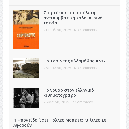
Σπιρτόκουτο: η απόλυτη
αντισυμβατική καλοκαιρινή
ταινία
21 Ιουλίου, 2025
No comments
Το Top 5 της εβδομάδας #517
26 Ιουνίου, 2025
No comments
Το νουάρ στον ελληνικό
κινηματογράφο
26 Μαΐου, 2025
2 Comments
Η Φροντίδα Έχει Πολλές Μορφές: Κι Όλες Σε
Αφορούν