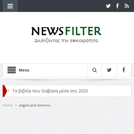
Menu
Τα βιβλία που διάβασα μέσα στο 2025
Κριτικές ταινιών: Ο Ντι Κάπριο και ο Λάνθιμος
Home
angels and demons
Σχεδιασμός που «Μιλάει» Χωρίς Λέξεις
Σπιρτόκουτο: η απόλυτη αντισυμβατική καλοκαιρινή