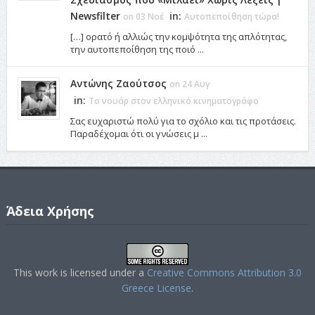
Newsfilter
in:
on 03 Νοέ
Αυτοπεποίθηση τώρα!
[…] ορατό ή αλλιώς την κομψότητα της απλότητας,
την αυτοπεποίθηση της ποιό ...
Αντώνης Ζαούτσος
on 24 Αυγ
in:
Το νουάρ στον ελληνικό κινηματογράφο
Σας ευχαριστώ πολύ για το σχόλιο και τις προτάσεις.
Παραδέχομαι ότι οι γνώσεις μ ...
Άδεια Χρήσης
This work is licensed under a
Creative Commons Attribution 3.0
Greece License
.