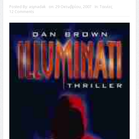
Posted By:
asynadak
on:
29 Οκτωβρίου, 2007
In:
Ταινίες
12 Comments