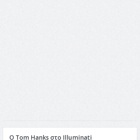
ταινία
Το Top 5 της εβδομάδας #517
Το νουάρ στον ελληνικό κινηματογράφο
Η Φροντίδα Έχει Πολλές Μορφές: Κι Όλες Σε Αφορούν
Τρία Βήματα Μπροστά για Σένα και την Επιχείρησή σου
Όψεις και Απόψεις
Αξίζει άραγε?
Ο Tom Hanks στο Illuminati