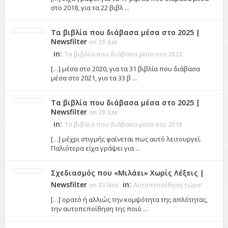
στο 2018, για τα 22 βιβλ ...
Τα βιβλία που διάβασα μέσα στο 2025 |
Newsfilter
on 29 Δεκ
in:
Τα βιβλία που διάβασα μέσα στο 2022
[…] μέσα στο 2020, για τα 31 βιβλία που διάβασα
μέσα στο 2021, για τα 33 β ...
Τα βιβλία που διάβασα μέσα στο 2025 |
Newsfilter
on 29 Δεκ
in:
Τα βιβλία που διάβασα μέσα στο 2018
[…] μέχρι στιγμής φαίνεται πως αυτό λειτουργεί.
Παλιότερα είχα γράψει για ...
Σχεδιασμός που «Μιλάει» Χωρίς Λέξεις |
Newsfilter
in:
on 03 Νοέ
Αυτοπεποίθηση τώρα!
[…] ορατό ή αλλιώς την κομψότητα της απλότητας,
την αυτοπεποίθηση της ποιό ...