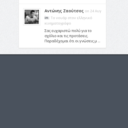
Αντώνης Ζαούτσος
on 24 Αυγ
in:
Το νουάρ στον ελληνικό
κινηματογράφο
Σας ευχαριστώ πολύ για το
σχόλιο και τις προτάσεις.
Παραδέχομαι ότι οι γνώσεις μ ...