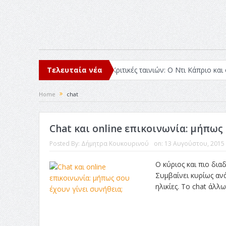
ιάβασα μέσα στο 2025
Τελευταία νέα
Κριτικές ταινιών: Ο Ντι Κάπριο και ο Λάνθι
Home
chat
Chat και online επικοινωνία: μήπως 
Posted By:
Δήμητρα Κουκουρινού
on:
13 Αυγούστου, 2015
Ο κύριος και πιο δια
Συμβαίνει κυρίως αν
ηλικίες. Το chat άλλω