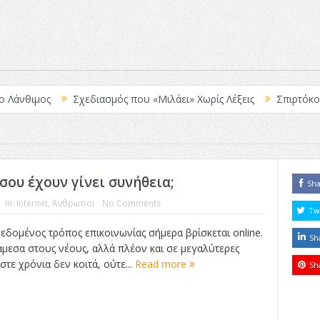
μος
Σχεδιασμός που «Μιλάει» Χωρίς Λέξεις
Σπιρτόκουτο: η α
σου έχουν γίνει συνήθεια;
Sh
In:
Internet
,
Άνθρωποι
No Comments
Tw
δεδομένος τρόπος επικοινωνίας σήμερα βρίσκεται online.
Sh
άμεσα στους νέους, αλλά πλέον και σε μεγαλύτερες
στε χρόνια δεν κοιτά, ούτε...
Read more
Sh