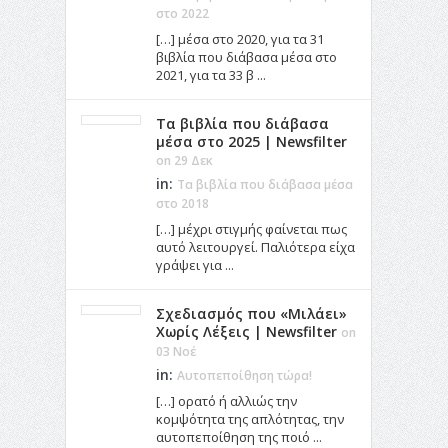
στο 2022
[…] μέσα στο 2020, για τα 31
βιβλία που διάβασα μέσα στο
2021, για τα 33 β ...
Τα βιβλία που διάβασα
μέσα στο 2025 | Newsfilter
on 29 Δεκ
in:
Τα βιβλία που διάβασα μέσα
στο 2018
[…] μέχρι στιγμής φαίνεται πως
αυτό λειτουργεί. Παλιότερα είχα
γράψει για ...
Σχεδιασμός που «Μιλάει»
Χωρίς Λέξεις | Newsfilter
on
03 Νοέ
in:
Αυτοπεποίθηση τώρα!
[…] ορατό ή αλλιώς την
κομψότητα της απλότητας, την
αυτοπεποίθηση της ποιό ...