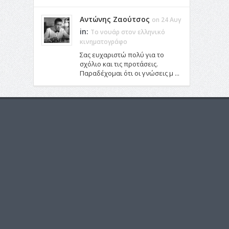
Αντώνης Ζαούτσος
on 24 Αυγ
in:
Το νουάρ στον ελληνικό
κινηματογράφο
Σας ευχαριστώ πολύ για το
σχόλιο και τις προτάσεις.
Παραδέχομαι ότι οι γνώσεις μ ...