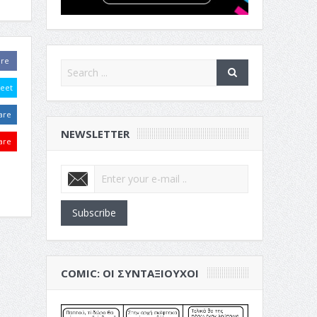
are
eet
are
NEWSLETTER
are
Subscribe
COMIC: ΟΙ ΣΥΝΤΑΞΙΟΎΧΟΙ