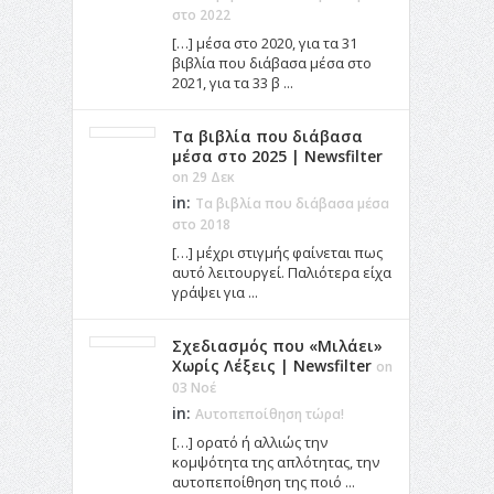
στο 2022
[…] μέσα στο 2020, για τα 31
βιβλία που διάβασα μέσα στο
2021, για τα 33 β ...
Τα βιβλία που διάβασα
μέσα στο 2025 | Newsfilter
on 29 Δεκ
in:
Τα βιβλία που διάβασα μέσα
στο 2018
[…] μέχρι στιγμής φαίνεται πως
αυτό λειτουργεί. Παλιότερα είχα
γράψει για ...
Σχεδιασμός που «Μιλάει»
Χωρίς Λέξεις | Newsfilter
on
03 Νοέ
in:
Αυτοπεποίθηση τώρα!
[…] ορατό ή αλλιώς την
κομψότητα της απλότητας, την
αυτοπεποίθηση της ποιό ...