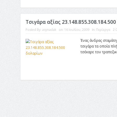
Τσιγάρα αξίας 23.148.855.308.184.50
Posted By:
asynadak
on:
16 Ιουλίου, 2009
In:
Περίεργα
2 
Ένας άνδρας σταμάτησ
τσιγάρα τα οποία πλή
τσέκαρε τον τραπεζικ