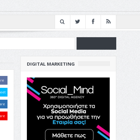
νία
DIGITAL MARKETING
ν Επιχείρησή σου
are
eet
are
are