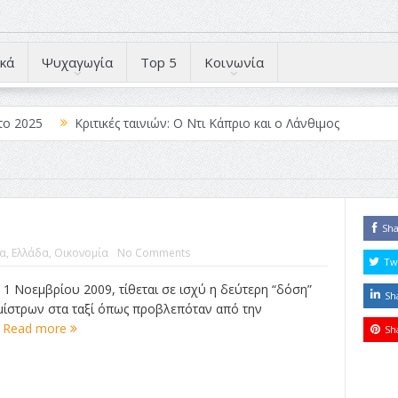
κά
Ψυχαγωγία
Top 5
Κοινωνία
το 2025
Κριτικές ταινιών: Ο Ντι Κάπριο και ο Λάνθιμος
 Λέξεις
Σπιρτόκουτο: η απόλυτη αντισυμβατική καλοκαιρινή ται
Το νουάρ στον ελληνικό κινηματογράφο
ές: Κι Όλες Σε Αφορούν
Τρία Βήματα Μπροστά για Σένα και τη
Sh
α
,
Ελλάδα
,
Οικονομία
No Comments
άραγε?
Tw
1 Νοεμβρίου 2009, τίθεται σε ισχύ η δεύτερη “δόση”
Sh
ομίστρων στα ταξί όπως προβλεπόταν από την
.
Read more
Sh