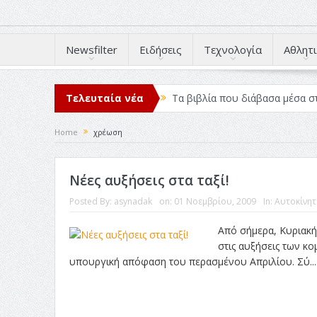
Newsfilter
Ειδήσεις
Τεχνολογία
Αθλητι
Τελευταία νέα
Τα βιβλία που διάβασα μέσα σ
Σχεδιασμός που «Μιλάει» Χωρίς
Home
χρέωση
Το Top 5 της εβδομάδας #517
Νέες αυξήσεις στα ταξί!
Η Φροντίδα Έχει Πολλές Μορφ
Posted By:
asynadak
on:
01 Νοεμβρίου, 2009
In:
Αυτοκίνητ
Όψεις και Απόψεις
Αξίζει 
Από σήμερα, Κυριακή 
στις αυξήσεις των κ
υπουργική απόφαση του περασμένου Απριλίου. Σύ..