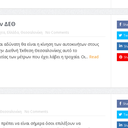
ν ΔΕΘ
Sh
ητα
,
Ελλάδα
,
Θεσσαλονίκη
No Comments
Tw
ι αδύνατη θα είναι η κίνηση των αυτοκινήτων στους
Sh
ην Διεθνή Έκθεση Θεσσαλονίκης αυτό το
τίας των μέτρων που έχει λάβει η τροχαία. Οι...
Read
Sh
Sh
Θεσσαλονίκη
No Comments
Tw
 πρέπει να είναι σήμερα όσοι επιλέξουν να
Sh