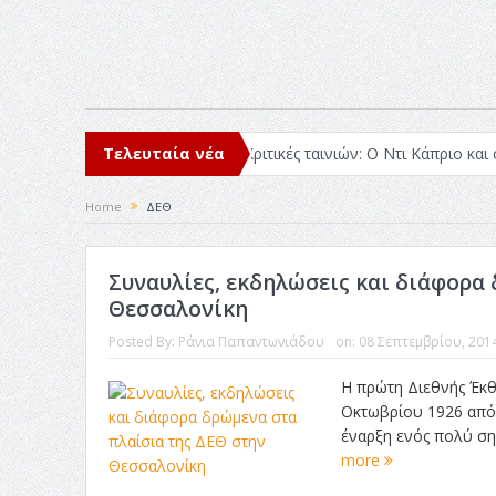
ιάβασα μέσα στο 2025
Τελευταία νέα
Κριτικές ταινιών: Ο Ντι Κάπριο και ο Λάνθ
Home
ΔΕΘ
Συναυλίες, εκδηλώσεις και διάφορα
Θεσσαλονίκη
Posted By:
Ράνια Παπαντωνιάδου
on:
08 Σεπτεμβρίου, 201
Η πρώτη Διεθνής Έκθ
Οκτωβρίου 1926 από
έναρξη ενός πολύ σημ
more