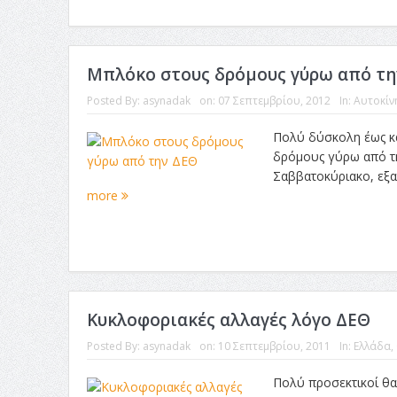
Μπλόκο στους δρόμους γύρω από τη
Posted By:
asynadak
on:
07 Σεπτεμβρίου, 2012
In:
Αυτοκίν
Πολύ δύσκολη έως κα
δρόμους γύρω από τ
Σαββατοκύριακο, εξαι
more
Κυκλοφοριακές αλλαγές λόγο ΔΕΘ
Posted By:
asynadak
on:
10 Σεπτεμβρίου, 2011
In:
Ελλάδα
,
Πολύ προσεκτικοί θα