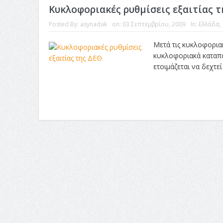
Κυκλοφοριακές ρυθμίσεις εξαιτίας τ
Posted By:
asynadak
on:
03 Σεπτεμβρίου, 2009
In:
Ελλάδα
,
Μετά τις κυκλοφοριακ
κυκλοφοριακά καταπο
ετοιμάζεται να δεχτεί