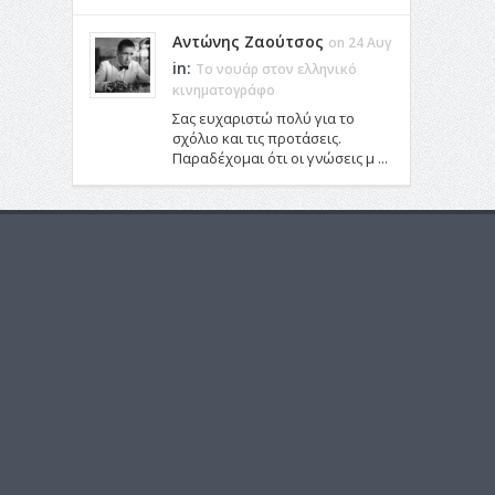
Αντώνης Ζαούτσος
on 24 Αυγ
in:
Το νουάρ στον ελληνικό
κινηματογράφο
Σας ευχαριστώ πολύ για το
σχόλιο και τις προτάσεις.
Παραδέχομαι ότι οι γνώσεις μ ...