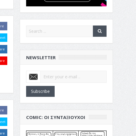
are
eet
are
NEWSLETTER
are
Subscribe
are
COMIC: ΟΙ ΣΥΝΤΑΞΙΟΎΧΟΙ
eet
are