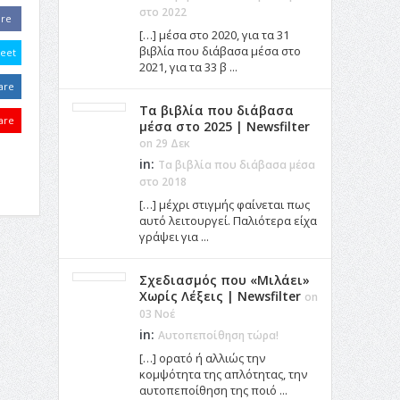
στο 2022
are
[…] μέσα στο 2020, για τα 31
βιβλία που διάβασα μέσα στο
eet
2021, για τα 33 β ...
are
Τα βιβλία που διάβασα
are
μέσα στο 2025 | Newsfilter
on 29 Δεκ
in:
Τα βιβλία που διάβασα μέσα
στο 2018
[…] μέχρι στιγμής φαίνεται πως
αυτό λειτουργεί. Παλιότερα είχα
γράψει για ...
Σχεδιασμός που «Μιλάει»
Χωρίς Λέξεις | Newsfilter
on
03 Νοέ
in:
Αυτοπεποίθηση τώρα!
[…] ορατό ή αλλιώς την
κομψότητα της απλότητας, την
αυτοπεποίθηση της ποιό ...