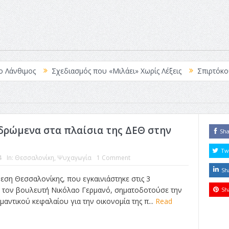
ιμος
Σχεδιασμός που «Μιλάει» Χωρίς Λέξεις
Σπιρτόκουτο: η 
 δρώμενα στα πλαίσια της ΔΕΘ στην
Sh
Tw
4
In:
Θεσσαλονίκη
,
Ψυχαγωγία
1 Comment
Sh
εση Θεσσαλονίκης, που εγκαινιάστηκε στις 3
 τον βουλευτή Νικόλαο Γερμανό, σηματοδοτούσε την
Sh
αντικού κεφαλαίου για την οικονομία της π...
Read