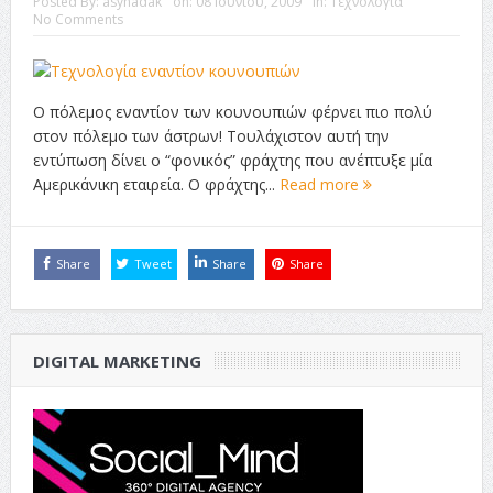
Posted By:
asynadak
on:
08 Ιουνίου, 2009
In:
Τεχνολογία
No Comments
Ο πόλεμος εναντίον των κουνουπιών φέρνει πιο πολύ
στον πόλεμο των άστρων! Τουλάχιστον αυτή την
εντύπωση δίνει ο “φονικός” φράχτης που ανέπτυξε μία
Αμερικάνικη εταιρεία. Ο φράχτης...
Read more
Share
Tweet
Share
Share
DIGITAL MARKETING