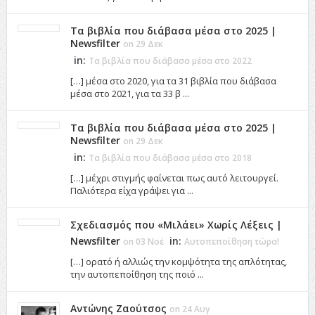
Τα βιβλία που διάβασα μέσα στο 2025 |
Newsfilter
on 29 Δεκ
in:
Τα βιβλία που διάβασα μέσα στο 2022
[…] μέσα στο 2020, για τα 31 βιβλία που διάβασα
μέσα στο 2021, για τα 33 β ...
Τα βιβλία που διάβασα μέσα στο 2025 |
Newsfilter
on 29 Δεκ
in:
Τα βιβλία που διάβασα μέσα στο 2018
[…] μέχρι στιγμής φαίνεται πως αυτό λειτουργεί.
Παλιότερα είχα γράψει για ...
Σχεδιασμός που «Μιλάει» Χωρίς Λέξεις |
Newsfilter
in:
on 03 Νοέ
Αυτοπεποίθηση τώρα!
[…] ορατό ή αλλιώς την κομψότητα της απλότητας,
την αυτοπεποίθηση της ποιό ...
Αντώνης Ζαούτσος
on 24 Αυγ