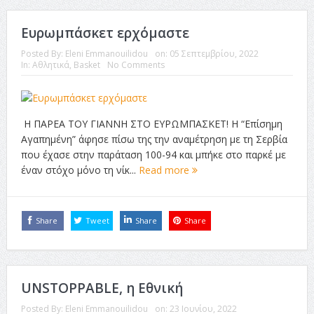
Ευρωμπάσκετ ερχόμαστε
Posted By:
Eleni Emmanouilidou
on:
05 Σεπτεμβρίου, 2022
In:
Αθλητικά
,
Βasket
No Comments
Η ΠΑΡΕΑ ΤΟΥ ΓΙΑΝΝΗ ΣΤΟ ΕΥΡΩΜΠΑΣΚΕΤ! Η “Επίσημη
Αγαπημένη” άφησε πίσω της την αναμέτρηση με τη Σερβία
που έχασε στην παράταση 100-94 και μπήκε στο παρκέ με
έναν στόχο μόνο τη νίκ...
Read more
Share
Tweet
Share
Share
UNSTOPPABLE, η Εθνική
Posted By:
Eleni Emmanouilidou
on:
23 Ιουνίου, 2022