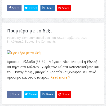
Share
Tweet
Share
Share
Πρεμιέρα με το δεξί
Posted By:
Eleni Emmanouilidou
on:
08 Σεπτεμβρίου, 2022
In:
Αθλητικά
,
Βasket
No Comments
Κροατία – Ελλάδα (85-89), Μάγκικη Νίκη. Μπορεί η Εθνική
να πήγε στο Μιλάνο , χωρίς τον Κώστα Αντεντοκούμπο και
τον Παπαγιάννη , μπορεί η Κροατία να ξεκίνησε με θετικό
πρόσημο και στο δεύτερο...
Read more
Share
Tweet
Share
Share