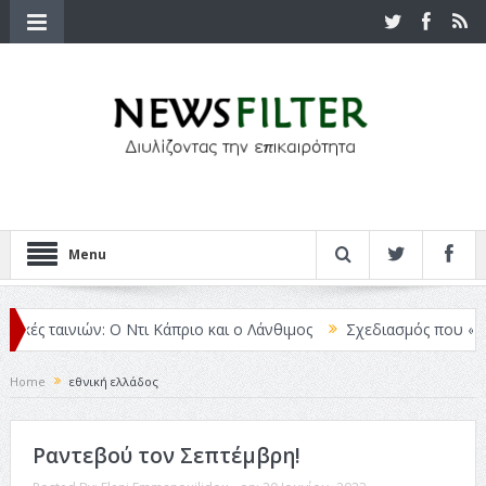
Menu
κές ταινιών: Ο Ντι Κάπριο και ο Λάνθιμος
Σχεδιασμός που «Μιλάε
Home
εθνική ελλάδος
Ραντεβού τον Σεπτέμβρη!