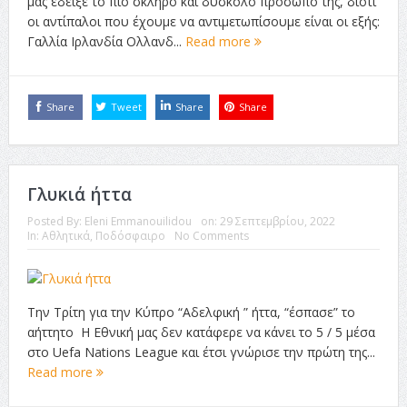
μας έδειξε το πιο σκληρό και δύσκολο πρόσωπό της, διότι
οι αντίπαλοι που έχουμε να αντιμετωπίσουμε είναι οι εξής:
Γαλλία Ιρλανδία Ολλανδ...
Read more
Share
Tweet
Share
Share
Γλυκιά ήττα
Posted By:
Eleni Emmanouilidou
on:
29 Σεπτεμβρίου, 2022
In:
Αθλητικά
,
Ποδόσφαιρο
No Comments
Την Τρίτη για την Κύπρο “Αδελφική ” ήττα, “έσπασε” το
αήττητο Η Εθνική μας δεν κατάφερε να κάνει το 5 / 5 μέσα
στο Uefa Nations League και έτσι γνώρισε την πρώτη της...
Read more