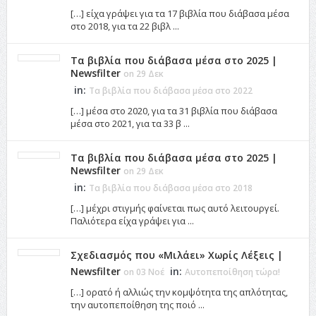
[…] είχα γράψει για τα 17 βιβλία που διάβασα μέσα
στο 2018, για τα 22 βιβλ ...
Τα βιβλία που διάβασα μέσα στο 2025 |
Newsfilter
on 29 Δεκ
in:
Τα βιβλία που διάβασα μέσα στο 2022
[…] μέσα στο 2020, για τα 31 βιβλία που διάβασα
μέσα στο 2021, για τα 33 β ...
Τα βιβλία που διάβασα μέσα στο 2025 |
Newsfilter
on 29 Δεκ
in:
Τα βιβλία που διάβασα μέσα στο 2018
[…] μέχρι στιγμής φαίνεται πως αυτό λειτουργεί.
Παλιότερα είχα γράψει για ...
Σχεδιασμός που «Μιλάει» Χωρίς Λέξεις |
Newsfilter
in:
on 03 Νοέ
Αυτοπεποίθηση τώρα!
[…] ορατό ή αλλιώς την κομψότητα της απλότητας,
την αυτοπεποίθηση της ποιό ...