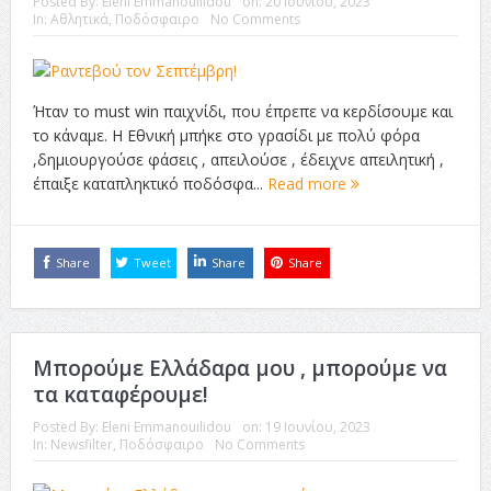
Posted By:
Eleni Emmanouilidou
on:
20 Ιουνίου, 2023
In:
Αθλητικά
,
Ποδόσφαιρο
No Comments
Ήταν το must win παιχνίδι, που έπρεπε να κερδίσουμε και
το κάναμε. Η Εθνική μπήκε στο γρασίδι με πολύ φόρα
,δημιουργούσε φάσεις , απειλούσε , έδειχνε απειλητική ,
έπαιξε καταπληκτικό ποδόσφα...
Read more
Share
Tweet
Share
Share
Μπορούμε Ελλάδαρα μου , μπορούμε να
τα καταφέρουμε!
Posted By:
Eleni Emmanouilidou
on:
19 Ιουνίου, 2023
In:
Newsfilter
,
Ποδόσφαιρο
No Comments