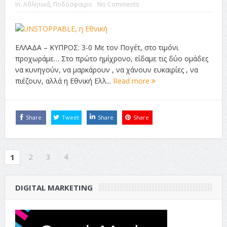
In:
Αθλητικά
,
Ποδόσφαιρο
No Comments
ΕΛΛΑΔΑ – ΚΥΠΡΟΣ: 3-0 Με τον Πογέτ, στο τιμόνι
προχωράμε… Στο πρώτο ημίχρονο, είδαμε τις δύο ομάδες
να κυνηγούν, να μαρκάρουν , να χάνουν ευκαιρίες , να
πιέζουν, αλλά η Εθνική Ελλ...
Read more
Share
Tweet
Share
Share
2
3
4
1
DIGITAL MARKETING