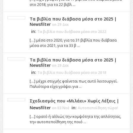
στο 2018, για τα 22 βιβλ ...
Τα βιβλία που διάβασα μέσα στο 2025 |
Newsfilter
on 29 Δεκ
in:
Τα βιβλία που διάβασα μέσα στο 2022
[…] μέσα στο 2020, για τα 31 βιβλία που διάβασα
μέσα στο 2021, για τα 33 β ...
Τα βιβλία που διάβασα μέσα στο 2025 |
Newsfilter
on 29 Δεκ
in:
Τα βιβλία που διάβασα μέσα στο 2018
[…] μέχρι στιγμής φαίνεται πως αυτό λειτουργεί.
Παλιότερα είχα γράψει για ...
Σχεδιασμός που «Μιλάει» Χωρίς Λέξεις |
Newsfilter
in:
on 03 Νοέ
Αυτοπεποίθηση τώρα!
[…] ορατό ή αλλιώς την κομψότητα της απλότητας,
την αυτοπεποίθηση της ποιό ...