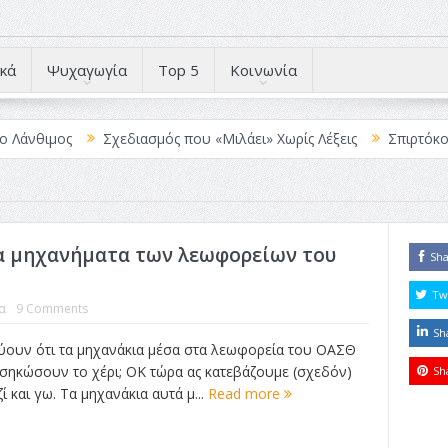
κά
Ψυχαγωγία
Top 5
Κοινωνία
μος
Σχεδιασμός που «Μιλάει» Χωρίς Λέξεις
Σπιρτόκουτο: η α
τα μηχανήματα των λεωφορείων του
Sh
Tw
α
9 Comments
Sh
ύουν ότι τα μηχανάκια μέσα στα λεωφορεία του ΟΑΣΘ
 σηκώσουν το χέρι; ΟΚ τώρα ας κατεβάζουμε (σχεδόν)
Sh
ζί και γω. Τα μηχανάκια αυτά μ...
Read more