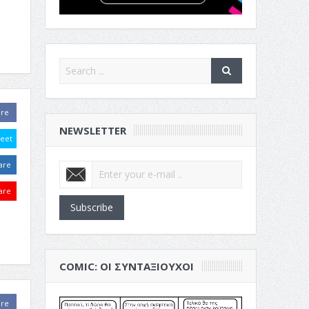
are
NEWSLETTER
eet
are
are
Subscribe
COMIC: ΟΙ ΣΥΝΤΑΞΙΟΎΧΟΙ
are