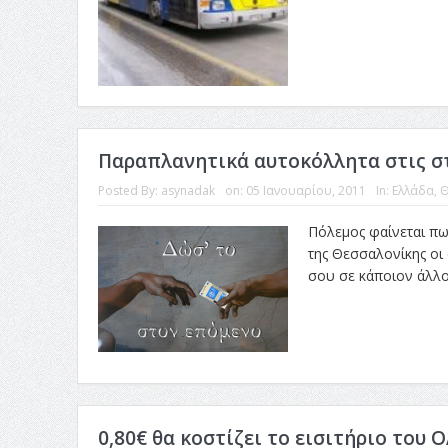
Παραπλανητικά αυτοκόλλητα στις σ
Posted By:
asynadak
on:
05 Ιανουαρίου, 2011
In:
Ελλάδα
,
Θ
Πόλεμος φαίνεται πω
της Θεσσαλονίκης οι 
σου σε κάποιον άλλον
0,80€ θα κοστίζει το εισιτήριο του 