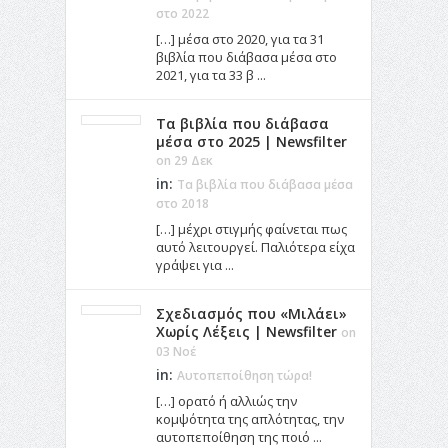
στο 2022
[…] μέσα στο 2020, για τα 31
βιβλία που διάβασα μέσα στο
2021, για τα 33 β ...
Τα βιβλία που διάβασα
μέσα στο 2025 | Newsfilter
on 29 Δεκ
in:
Τα βιβλία που διάβασα μέσα
στο 2018
[…] μέχρι στιγμής φαίνεται πως
αυτό λειτουργεί. Παλιότερα είχα
γράψει για ...
Σχεδιασμός που «Μιλάει»
Χωρίς Λέξεις | Newsfilter
on
03 Νοέ
in:
Αυτοπεποίθηση τώρα!
[…] ορατό ή αλλιώς την
κομψότητα της απλότητας, την
αυτοπεποίθηση της ποιό ...