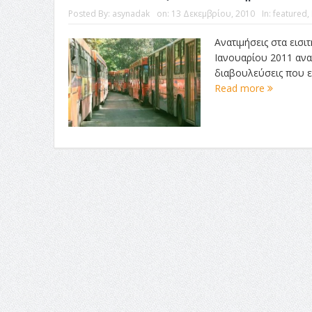
Posted By:
asynadak
on:
13 Δεκεμβρίου, 2010
In:
featured
,
Ανατιμήσεις στα εισ
Ιανουαρίου 2011 αν
διαβουλεύσεις που ε
Read more