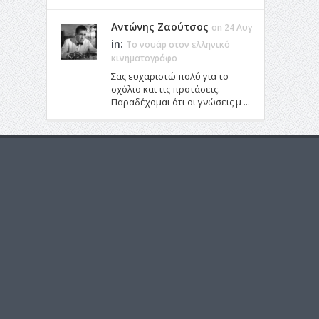
Αντώνης Ζαούτσος
on 24 Αυγ
in:
Το νουάρ στον ελληνικό
κινηματογράφο
Σας ευχαριστώ πολύ για το
σχόλιο και τις προτάσεις.
Παραδέχομαι ότι οι γνώσεις μ ...