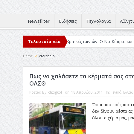
Newsfilter
Ειδήσεις
Τεχνολογία
Αθλητι
άβασα μέσα στο 2025
Τελευταία νέα
Κριτικές ταινιών: Ο Ντι Κάπριο και ο Λάνθι
Home
εισιτήριο
Πως να χαλάσετε τα κέρματά σας σ
ΟΑΣΘ
Posted By:
chzigkol
on:
18 Απριλίου, 2011
In:
Γενικά
,
Ελλάδ
Όσοι από εσάς πιστε
δεν δίνουν ρέστα ας
όλοι τα χέρια μας, μα