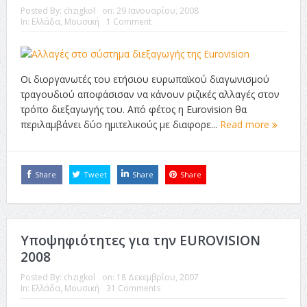
Posted By:
chzigkol
on:
29 Ιανουαρίου, 2008
In:
Ελλάδα
,
Μουσική
1 Comment
Οι διοργανωτές του ετήσιου ευρωπαϊκού διαγωνισμού
τραγουδιού αποφάσισαν να κάνουν ριζικές αλλαγές στον
τρόπο διεξαγωγής του. Από φέτος η Eurovision θα
περιλαμβάνει δύο ημιτελικούς με διαφορε...
Read more
Share
Tweet
Share
Share
Υποψηφιότητες για την EUROVISION
2008
Posted By:
chzigkol
on:
18 Δεκεμβρίου, 2007
In:
Ελλάδα
,
Μουσική
31 Comments