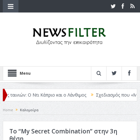
Menu
αινιών: Ο Ντι Κάπριο και ο Λάνθιμος
Σχεδιασμός που «Μιλάει» Χω
Home
Καλομοίρα
Το “My Secret Combination” στην 3η
θέση