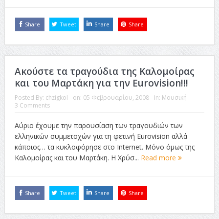
Share
Tweet
Share
Share
Ακούστε τα τραγούδια της Καλομοίρας
και του Μαρτάκη για την Eurovision!!!
Posted By:
chzigkol
on:
05 Φεβρουαρίου, 2008
In:
Μουσική
3 Comments
Αύριο έχουμε την παρουσίαση των τραγουδιών των
ελληνικών συμμετοχών για τη φετινή Eurovision αλλά
κάποιος… τα κυκλοφόρησε στο Internet. Μόνο όμως της
Καλομοίρας και του Μαρτάκη. Η Χρύσ...
Read more
Share
Tweet
Share
Share