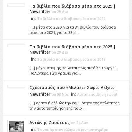
Τα βιβλία που διάβασα μέσα στο 2025 |
Newsfilter
on 29 Δεκ
in:
Τα βιβλία που διάβασα μέσα στο 2022
[…] μέσα στο 2020, για τα 31 βιβλία που διάβασα
μέσα στο 2021, για τα 33 β ...
Τα βιβλία που διάβασα μέσα στο 2025 |
Newsfilter
on 29 Δεκ
in:
Τα βιβλία που διάβασα μέσα στο 2018
[…] μέχρι στιγμής φαίνεται πως αυτό λειτουργεί.
Παλιότερα είχα γράψει για ...
Σχεδιασμός που «Μιλάει» Χωρίς Λέξεις |
Newsfilter
in:
on 03 Νοέ
Αυτοπεποίθηση τώρα!
[…] ορατό ή αλλιώς την κομψότητα της απλότητας,
την αυτοπεποίθηση της ποιό ...
Αντώνης Ζαούτσος
on 24 Αυγ
in:
Το νουάρ στον ελληνικό κινηματογράφο