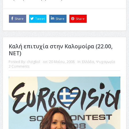
Share
Tweet
Share
Share
Καλή επιτυχία στην Καλομοίρα (22.00,
ΝΕΤ)
Posted By:
chzigkol
on:
20 Μαΐου, 2008
In:
Ελλάδα
,
Ψυχαγωγία
2 Comments