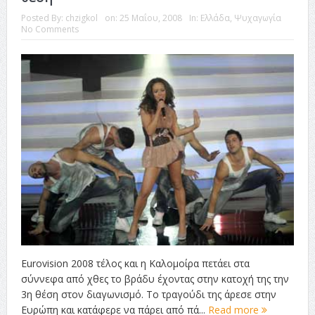
Posted By:
chzigkol
on:
25 Μαΐου, 2008
In:
Ελλάδα
,
Ψυχαγωγία
No Comments
Eurovision 2008 τέλος και η Καλομοίρα πετάει στα
σύννεφα από χθες το βράδυ έχοντας στην κατοχή της την
3η θέση στον διαγωνισμό. Το τραγούδι της άρεσε στην
Ευρώπη και κατάφερε να πάρει από πά...
Read more