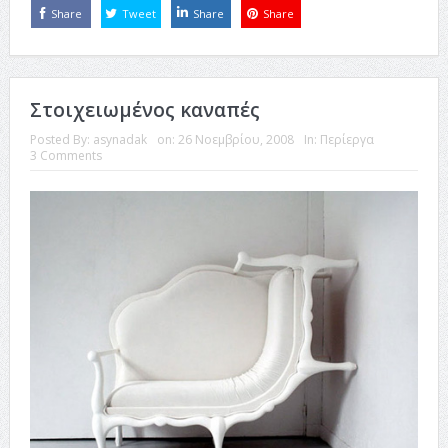
Share
Tweet
Share
Share
Στοιχειωμένος καναπές
Posted By:
asynadak
on:
26 Νοεμβρίου, 2008
In:
Περίεργα
3 Comments