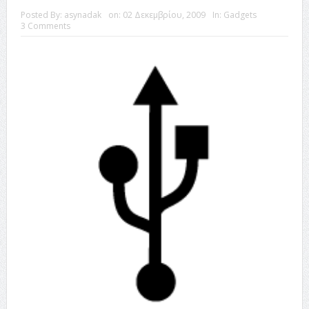
Posted By:
asynadak
on:
02 Δεκεμβρίου, 2009
In:
Gadgets
3 Comments