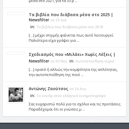
μέσα στο 2021, για τα 33 β ...
Τα βιβλία που διάβασα μέσα στο 2025 |
Newsfilter
on 29 Δεκ
in:
Τα βιβλία που διάβασα μέσα στο 2018
[…] μέχρι στιγμής φαίνεται πως αυτό λειτουργεί.
Παλιότερα είχα γράψει για ...
Σχεδιασμός που «Μιλάει» Χωρίς Λέξεις |
Newsfilter
in:
on 03 Νοέ
Αυτοπεποίθηση τώρα!
[…] ορατό ή αλλιώς την κομψότητα της απλότητας,
την αυτοπεποίθηση της ποιό ...
Αντώνης Ζαούτσος
on 24 Αυγ
in:
Το νουάρ στον ελληνικό κινηματογράφο
Σας ευχαριστώ πολύ για το σχόλιο και τις προτάσεις.
Παραδέχομαι ότι οι γνώσεις μ ...