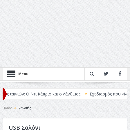
Menu
ταινιών: Ο Ντι Κάπριο και ο Λάνθιμος
Σχεδιασμός που «Μιλάει» Χ
Home
καναπές
USB Σαλόνι