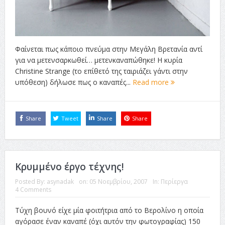
Φαίνεται πως κάποιο πνεύμα στην Μεγάλη Βρετανία αντί
για να μετενσαρκωθεί… μετενκαναπώθηκε! Η κυρία
Christine Strange (το επίθετό της ταιριάζει γάντι στην
υπόθεση) δήλωσε πως ο καναπές...
Read more
Share
Tweet
Share
Share
Κρυμμένο έργο τέχνης!
Posted By:
asynadak
on:
05 Νοεμβρίου, 2007
In:
Περίεργα
4 Comments
Τύχη βουνό είχε μία φοιτήτρια από το Βερολίνο η οποία
αγόρασε έναν καναπέ (όχι αυτόν την φωτογραφίας) 150