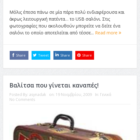
Μόλις έπεσα πάνω σε μία πάρα πολύ ενδιαφέρουσα και
άκρως λειτουργική πατέντα… το USB σαλόνι. Στις
φωτογραφίες που ακολουθούν μπορείτε να δείτε ένα
σαλόνι το οποίο αποτελείται από τέσσε...
Read more
Share
Tweet
Share
Share
Βαλίτσα που γίνεται καναπές!
Posted By:
asynadak
on:
19 Νοεμβρίου, 2009
In:
Γενικά
No Comments