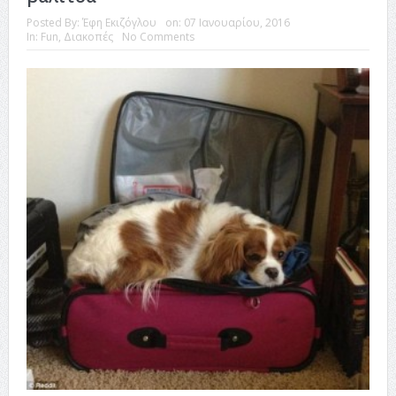
Posted By:
Έφη Εκιζόγλου
on:
07 Ιανουαρίου, 2016
In:
Fun
,
Διακοπές
No Comments