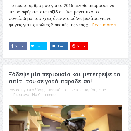
Το πρώτο άρθρο μου για το 2016 δεν θα μπορούσε να
μην αναφέρεται στα ταξίδια. Είναι μαγευτικό το
συναίσθημα που έχεις όταν ετοιμάζεις βαλίτσα για να
φύγεις για τις πρώτες διακοπές της νέας χ...
Read more
Share
Tweet
Share
Share
Ξόδεψε μία περιουσία και μετέτρεψε το
σπίτι του σε γατό-παράδεισο!
Posted By:
Θεοδόσης Ευγενικός
on:
26 Ιανουαρίου, 2015
In:
Περίεργα
No Comments