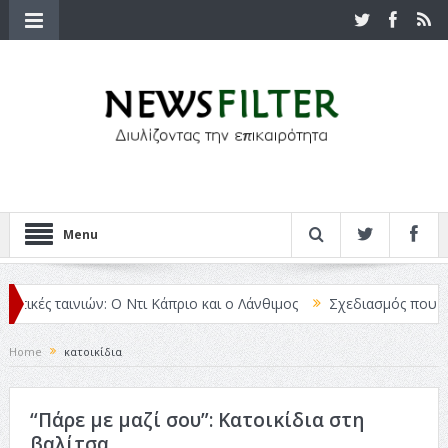
Menu
ικές ταινιών: Ο Ντι Κάπριο και ο Λάνθιμος
Σχεδιασμός που «Μιλάε
Home
κατοικίδια
“Πάρε με μαζί σου”: Κατοικίδια στη
βαλίτσα