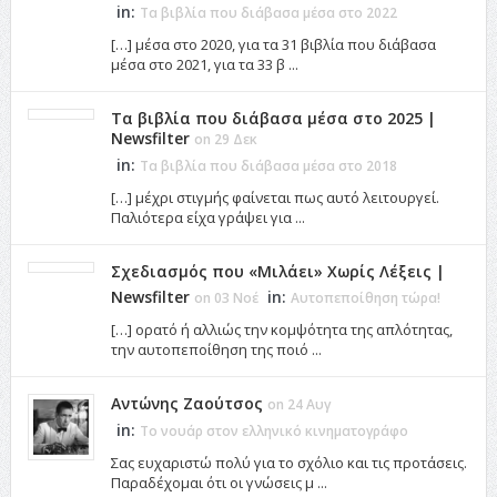
in:
Τα βιβλία που διάβασα μέσα στο 2022
[…] μέσα στο 2020, για τα 31 βιβλία που διάβασα
μέσα στο 2021, για τα 33 β ...
Τα βιβλία που διάβασα μέσα στο 2025 |
Newsfilter
on 29 Δεκ
in:
Τα βιβλία που διάβασα μέσα στο 2018
[…] μέχρι στιγμής φαίνεται πως αυτό λειτουργεί.
Παλιότερα είχα γράψει για ...
Σχεδιασμός που «Μιλάει» Χωρίς Λέξεις |
Newsfilter
in:
on 03 Νοέ
Αυτοπεποίθηση τώρα!
[…] ορατό ή αλλιώς την κομψότητα της απλότητας,
την αυτοπεποίθηση της ποιό ...
Αντώνης Ζαούτσος
on 24 Αυγ
in:
Το νουάρ στον ελληνικό κινηματογράφο
Σας ευχαριστώ πολύ για το σχόλιο και τις προτάσεις.
Παραδέχομαι ότι οι γνώσεις μ ...