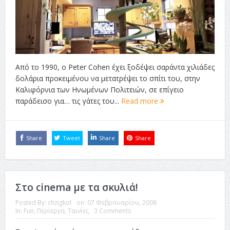
Από το 1990, ο Peter Cohen έχει ξοδέψει σαράντα χιλιάδες
δολάρια προκειμένου να μετατρέψει το σπίτι του, στην
Καλιφόρνια των Ηνωμένων Πολιτειών, σε επίγειο
παράδεισο για… τις γάτες του...
Read more
Share
Tweet
Share
Share
Στο cinema με τα σκυλιά!
Posted By:
chzigkol
on:
07 Φεβρουαρίου, 2008
In:
Fun
,
Περίεργα
,
Ταινίες
3 Comments