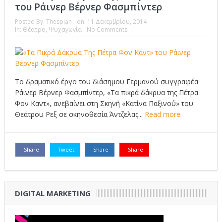
του Ράινερ Βέρνερ Φασμπίντερ
Posted By:
Thespian
on:
11 Δεκεμβρίου, 2014
In:
Θέατρο
,
Ψυχαγωγία
No Comments
Το δραματικό έργο του διάσημου Γερμανού συγγραφέα
Ράινερ Βέρνερ Φασμπίντερ, «Τα πικρά δάκρυα της Πέτρα
Φον Καντ», ανεβαίνει στη Σκηνή «Κατίνα Παξινού» του
Θεάτρου Ρεξ σε σκηνοθεσία Άντζελας...
Read more
Share
Tweet
Share
Share
DIGITAL MARKETING