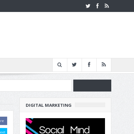
νία
DIGITAL MARKETING
ν Επιχείρησή σου
are
eet