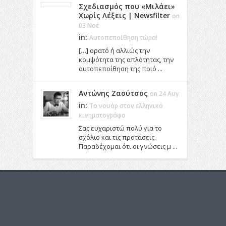
Σχεδιασμός που «Μιλάει»
Χωρίς Λέξεις | Newsfilter
on
03 Νοέ
in:
Αυτοπεποίθηση τώρα!
[…] ορατό ή αλλιώς την
κομψότητα της απλότητας, την
αυτοπεποίθηση της ποιό ...
Αντώνης Ζαούτσος
on 24 Αυγ
in:
Το νουάρ στον ελληνικό
κινηματογράφο
Σας ευχαριστώ πολύ για το
σχόλιο και τις προτάσεις.
Παραδέχομαι ότι οι γνώσεις μ ...