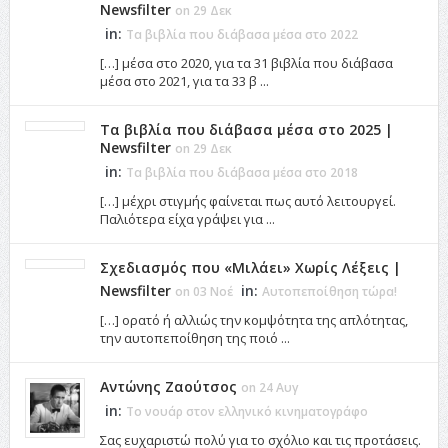
Newsfilter
on 29 Δεκ
in:
Τα βιβλία που διάβασα μέσα στο 2022
[…] μέσα στο 2020, για τα 31 βιβλία που διάβασα
μέσα στο 2021, για τα 33 β ...
Τα βιβλία που διάβασα μέσα στο 2025 |
Newsfilter
on 29 Δεκ
in:
Τα βιβλία που διάβασα μέσα στο 2018
[…] μέχρι στιγμής φαίνεται πως αυτό λειτουργεί.
Παλιότερα είχα γράψει για ...
Σχεδιασμός που «Μιλάει» Χωρίς Λέξεις |
Newsfilter
in:
on 03 Νοέ
Αυτοπεποίθηση τώρα!
[…] ορατό ή αλλιώς την κομψότητα της απλότητας,
την αυτοπεποίθηση της ποιό ...
Αντώνης Ζαούτσος
on 24 Αυγ
in:
Το νουάρ στον ελληνικό κινηματογράφο
Σας ευχαριστώ πολύ για το σχόλιο και τις προτάσεις.