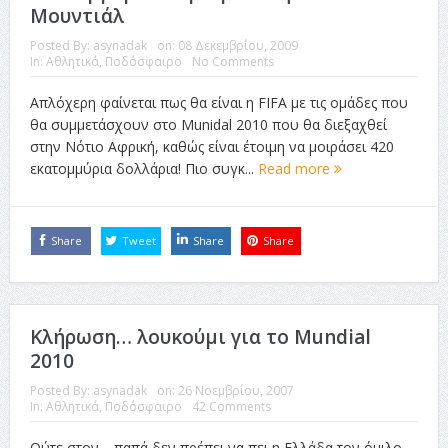
Μουντιάλ
Posted By:
asynadak
on:
08 Δεκεμβρίου, 2009
In:
Αθλητικά
,
Ποδόσφαιρο
No Comments
Απλόχερη φαίνεται πως θα είναι η FIFA με τις ομάδες που
θα συμμετάσχουν στο Munidal 2010 που θα διεξαχθεί
στην Νότιο Αφρική, καθώς είναι έτοιμη να μοιράσει 420
εκατομμύρια δολλάρια! Πιο συγκ...
Read more
Share
Tweet
Share
Share
Κλήρωση… λουκούμι για το Mundial
2010
Posted By:
asynadak
on:
26 Νοεμβρίου, 2007
In:
Αθλητικά
,
Ποδόσφαιρο
42 Comments
Ούτε στον… παπά δεν πρέπει να πει η Ελλάδα τον όμιλο