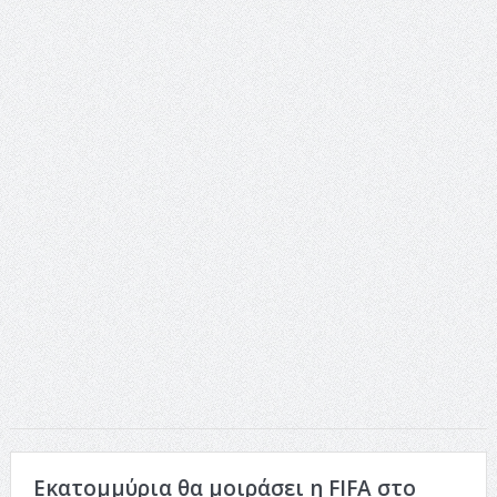
ταινία
Το Top 5 της εβδομάδας #517
Το νουάρ στον ελληνικό κινηματογράφο
Η Φροντίδα Έχει Πολλές Μορφές: Κι Όλες Σε Αφορούν
Τρία Βήματα Μπροστά για Σένα και την Επιχείρησή σου
Όψεις και Απόψεις
Αξίζει άραγε?
Εκατομμύρια θα μοιράσει η FIFA στο