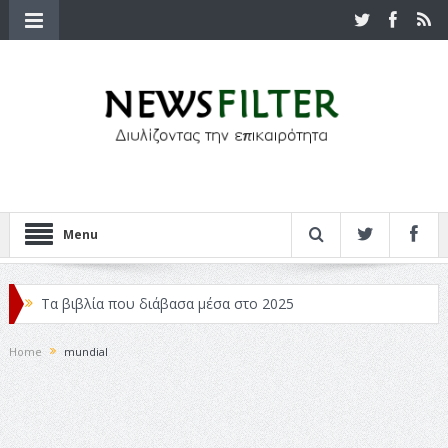
Menu
Τα βιβλία που διάβασα μέσα στο 2025
Κριτικές ταινιών: Ο Ντι Κάπριο και ο Λάνθιμος
Home
mundial
Σχεδιασμός που «Μιλάει» Χωρίς Λέξεις
Σπιρτόκουτο: η απόλυτη αντισυμβατική καλοκαιρινή