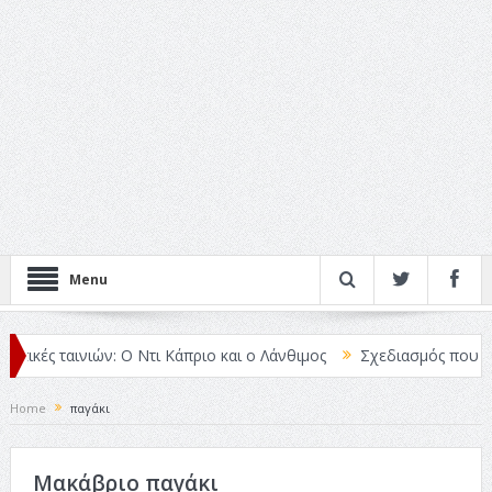
Menu
ικές ταινιών: Ο Ντι Κάπριο και ο Λάνθιμος
Σχεδιασμός που «Μιλά
Home
παγάκι
Μακάβριο παγάκι