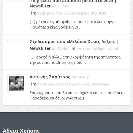
Τα βιβλία που διάβασα μέσα στο 2025 |
Newsfilter
on 29 Δεκ
in:
Τα βιβλία που διάβασα μέσα στο 2018
[…] μέχρι στιγμής φαίνεται πως αυτό λειτουργεί.
Παλιότερα είχα γράψει για ...
Σχεδιασμός που «Μιλάει» Χωρίς Λέξεις |
Newsfilter
in:
on 03 Νοέ
Αυτοπεποίθηση τώρα!
[…] ορατό ή αλλιώς την κομψότητα της απλότητας,
την αυτοπεποίθηση της ποιό ...
Αντώνης Ζαούτσος
on 24 Αυγ
in:
Το νουάρ στον ελληνικό κινηματογράφο
Σας ευχαριστώ πολύ για το σχόλιο και τις προτάσεις.
Παραδέχομαι ότι οι γνώσεις μ ...
Άδεια Χρήσης