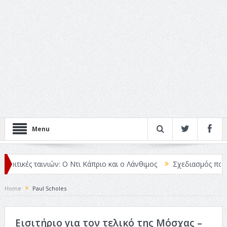
Menu
ριτικές ταινιών: Ο Ντι Κάπριο και ο Λάνθιμος
Σχεδιασμός που «Μι
Home
Paul Scholes
Εισιτήριο για τον τελικό της Μόσχας –