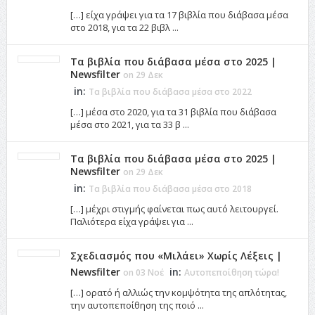
[…] είχα γράψει για τα 17 βιβλία που διάβασα μέσα
στο 2018, για τα 22 βιβλ ...
Τα βιβλία που διάβασα μέσα στο 2025 |
Newsfilter
on 29 Δεκ
in:
Τα βιβλία που διάβασα μέσα στο 2022
[…] μέσα στο 2020, για τα 31 βιβλία που διάβασα
μέσα στο 2021, για τα 33 β ...
Τα βιβλία που διάβασα μέσα στο 2025 |
Newsfilter
on 29 Δεκ
in:
Τα βιβλία που διάβασα μέσα στο 2018
[…] μέχρι στιγμής φαίνεται πως αυτό λειτουργεί.
Παλιότερα είχα γράψει για ...
Σχεδιασμός που «Μιλάει» Χωρίς Λέξεις |
Newsfilter
in:
on 03 Νοέ
Αυτοπεποίθηση τώρα!
[…] ορατό ή αλλιώς την κομψότητα της απλότητας,
την αυτοπεποίθηση της ποιό ...