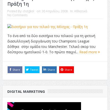
Πράξη 1η
Posted By:
chzigkol
on:
30 Απριλίου, 2008
In:
Αθλητικά
No Comments
Το ένα από τα δύο εισιτήρια του τελικού για τη φετινή
διασυλλογική διοργάνωση του Champions League
δόθηκε στην ομάδα του Manchester. Τελικό σκορ του
δεύτερου ημιτελικού 1-0. Το πρώτο παιχνί...
Read more
Share
Tweet
Share
Share
DIGITAL MARKETING