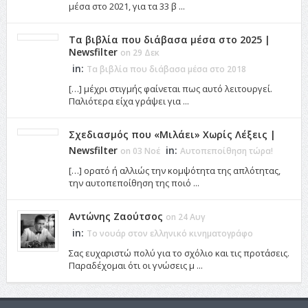
μέσα στο 2021, για τα 33 β ...
Τα βιβλία που διάβασα μέσα στο 2025 |
Newsfilter
on 29 Δεκ
in:
Τα βιβλία που διάβασα μέσα στο 2018
[…] μέχρι στιγμής φαίνεται πως αυτό λειτουργεί.
Παλιότερα είχα γράψει για ...
Σχεδιασμός που «Μιλάει» Χωρίς Λέξεις |
Newsfilter
in:
on 03 Νοέ
Αυτοπεποίθηση τώρα!
[…] ορατό ή αλλιώς την κομψότητα της απλότητας,
την αυτοπεποίθηση της ποιό ...
Αντώνης Ζαούτσος
on 24 Αυγ
in:
Το νουάρ στον ελληνικό κινηματογράφο
Σας ευχαριστώ πολύ για το σχόλιο και τις προτάσεις.
Παραδέχομαι ότι οι γνώσεις μ ...