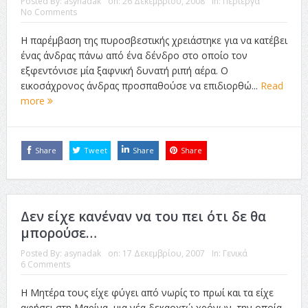
Posted By:
asynadak
on:
26 Δεκεμβρίου, 2008
In:
Περίεργα
No Comments
Η παρέμβαση της πυροσβεστικής χρειάστηκε για να κατέβει
ένας άνδρας πάνω από ένα δένδρο στο οποίο τον
εξφεντόνισε μία ξαφνική δυνατή ριπή αέρα. Ο
εικοσάχρονος άνδρας προσπαθούσε να επιδιορθώ...
Read
more
Share
Tweet
Share
Share
Δεν είχε κανέναν να του πει ότι δε θα
μπορούσε…
Posted By:
asynadak
on:
17 Δεκεμβρίου, 2007
In:
Γενικά
6 Comments
Η Μητέρα τους είχε φύγει από νωρίς το πρωί και τα είχε
αφήσει στη Μαρίνα, μια νέα δεκαοχτώ χρόνων, την οποία