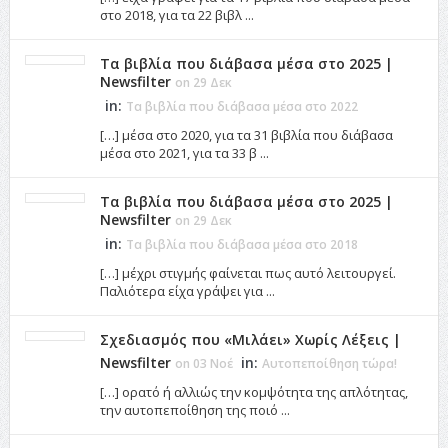
στο 2018, για τα 22 βιβλ ...
Τα βιβλία που διάβασα μέσα στο 2025 |
Newsfilter
on 29 Δεκ
in:
Τα βιβλία που διάβασα μέσα στο 2022
[…] μέσα στο 2020, για τα 31 βιβλία που διάβασα
μέσα στο 2021, για τα 33 β ...
Τα βιβλία που διάβασα μέσα στο 2025 |
Newsfilter
on 29 Δεκ
in:
Τα βιβλία που διάβασα μέσα στο 2018
[…] μέχρι στιγμής φαίνεται πως αυτό λειτουργεί.
Παλιότερα είχα γράψει για ...
Σχεδιασμός που «Μιλάει» Χωρίς Λέξεις |
Newsfilter
in:
on 03 Νοέ
Αυτοπεποίθηση τώρα!
[…] ορατό ή αλλιώς την κομψότητα της απλότητας,
την αυτοπεποίθηση της ποιό ...