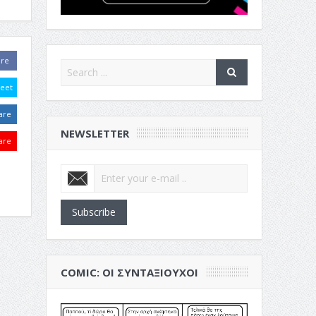
are
eet
are
NEWSLETTER
are
Subscribe
COMIC: ΟΙ ΣΥΝΤΑΞΙΟΎΧΟΙ