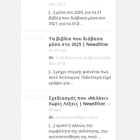
στο 2022
[…] μέσα στο 2020, για τα 31
βιβλία που διάβασα μέσα στο
2021, για τα 33 β ...
Τα βιβλία που διάβασα
μέσα στο 2025 | Newsfilter
on 29 Δεκ
in:
Τα βιβλία που διάβασα μέσα
στο 2018
[…] μέχρι στιγμής φαίνεται πως
αυτό λειτουργεί. Παλιότερα είχα
γράψει για ...
Σχεδιασμός που «Μιλάει»
Χωρίς Λέξεις | Newsfilter
on
03 Νοέ
in:
Αυτοπεποίθηση τώρα!
[…] ορατό ή αλλιώς την
κομψότητα της απλότητας, την
αυτοπεποίθηση της ποιό ...