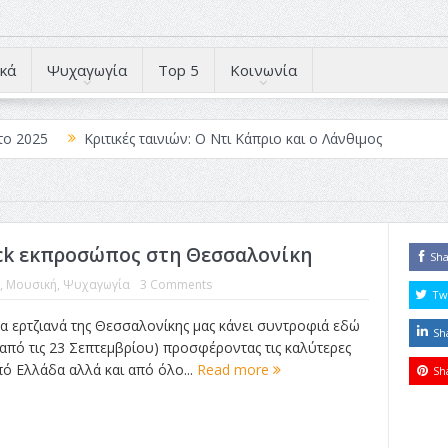
κά
Ψυχαγωγία
Top 5
Κοινωνία
το 2025
Κριτικές ταινιών: Ο Ντι Κάπριο και ο Λάνθιμος
 Λέξεις
Σπιρτόκουτο: η απόλυτη αντισυμβατική καλοκαιρινή ται
Το νουάρ στον ελληνικό κινηματογράφο
ock εκπροσώπος στη Θεσσαλονίκη
ές: Κι Όλες Σε Αφορούν
Τρία Βήματα Μπροστά για Σένα και τη
Sh
,
Μουσική
,
Ψυχαγωγία
3 Comments
άραγε?
Tw
α ερτζιανά της Θεσσαλονίκης μας κάνει συντροφιά εδώ
Sh
(από τις 23 Σεπτεμβρίου) προσφέροντας τις καλύτερες
πό Ελλάδα αλλά και από όλο...
Read more
Sh