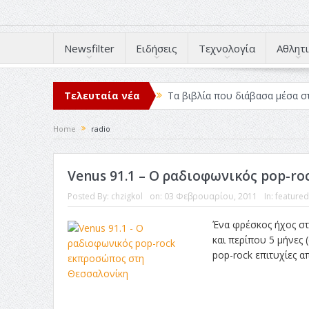
Newsfilter
Ειδήσεις
Τεχνολογία
Αθλητι
Τελευταία νέα
Τα βιβλία που διάβασα μέσα σ
Σχεδιασμός που «Μιλάει» Χωρίς
Home
radio
Το Top 5 της εβδομάδας #517
Venus 91.1 – Ο ραδιοφωνικός pop-r
Η Φροντίδα Έχει Πολλές Μορφ
Posted By:
chzigkol
on:
03 Φεβρουαρίου, 2011
In:
featured
Όψεις και Απόψεις
Αξίζει 
Ένα φρέσκος ήχος στ
και περίπου 5 μήνες 
pop-rock επιτυχίες α