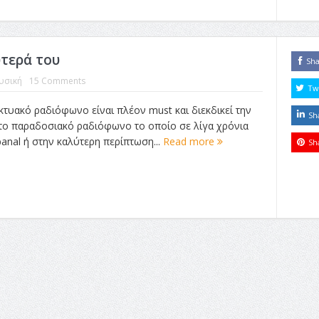
ύτερά του
Sh
υσική
15 Comments
Tw
ικτυακό ραδιόφωνο είναι πλέον must και διεκδικεί την
Sh
το παραδοσιακό ραδιόφωνο το οποίο σε λίγα χρόνια
anal ή στην καλύτερη περίπτωση...
Read more
Sh