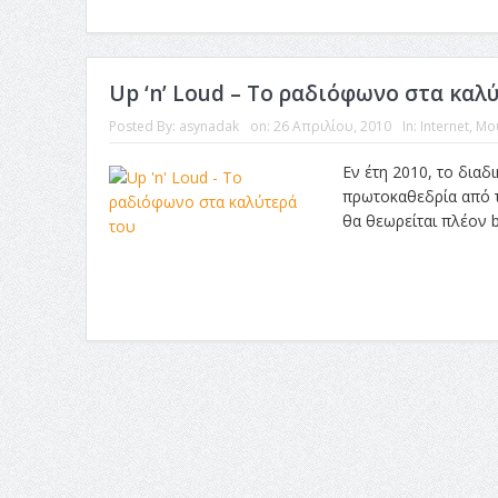
Up ‘n’ Loud – Το ραδιόφωνο στα καλ
Posted By:
asynadak
on:
26 Απριλίου, 2010
In:
Internet
,
Μο
Εν έτη 2010, το διαδ
πρωτοκαθεδρία από 
θα θεωρείται πλέον b