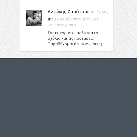
Αντώνης Ζαούτσος
on 24 Αυγ
in:
Το νουάρ στον ελληνικό
κινηματογράφο
Σας ευχαριστώ πολύ για το
σχόλιο και τις προτάσεις.
Παραδέχομαι ότι οι γνώσεις μ ...