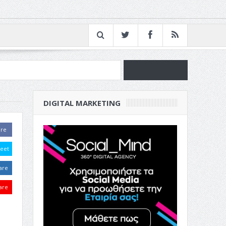
νία
DIGITAL MARKETING
ν Επιχείρησή σου
are
eet
are
are