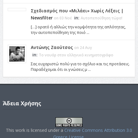
Σχεδιασμός που «Μιλάει» Χωρίς Λέξεις |
Newsfilter
in:
on 03 Νοέ
Αυτοπεποίθηση τώρα!
[…] ορατό ή αλλιώς την κομψότητα της απλότητας,
την αυτοπεποίθηση της ποιό ...
Αντώνης Ζαούτσος
on 24 Αυγ
in:
Το νουάρ στον ελληνικό κινηματογράφο
Σας ευχαριστώ πολύ για το σχόλιο και τις προτάσεις.
Παραδέχομαι ότι οι γνώσεις μ ...
Άδεια Χρήσης
This work is licensed under a
Creative Commons Attribution 3.0
Greece License
.