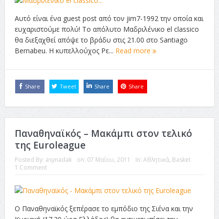
Αυτό είναι ένα guest post από τον jim7-1992 την οποία και
ευχαριστούμε πολύ! Το απόλυτο Μαδριλένικο el classico
θα διεξαχθεί απόψε το βράδυ στις 21.00 στο Santiago
Bernabeu. Η κυπελλούχος Ρε...
Read more
Share
Tweet
Share
Share
Παναθηναϊκός – Μακάμπι στον τελικό
της Euroleague
Posted By:
asynadak
on:
07 Μαΐου, 2011
In:
Αθλητικά
,
Βasket
1 Comment
Ο Παναθηναϊκός ξεπέρασε το εμπόδιο της Σιένα και την