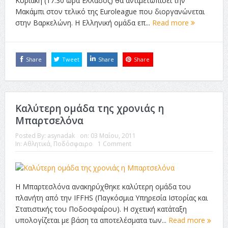
Κυριακή (17.30 ώρα Ελλάδος) θα αντιμετωπίσει την
Μακάμπι στον τελικό της Εuroleague που διοργανώνεται
στην Βαρκελώνη. Η Ελληνική ομάδα επ...
Read more
Share
Tweet
Share
Share
Καλύτερη ομάδα της χρονιάς η
Μπαρτσελόνα
Posted By:
asynadak
on:
03 Μαΐου, 2011
In:
Αθλητικά
,
Ποδόσφαιρο
1 Comment
Η Μπαρτεσλόνα ανακηρύχθηκε καλύτερη ομάδα του
πλανήτη από την IFFHS (Παγκόσμια Υπηρεσία Ιστορίας και
Στατιστικής του Ποδοσφαίρου). Η σχετική κατάταξη
υπολογίζεται με βάση τα αποτελέσματα των...
Read more