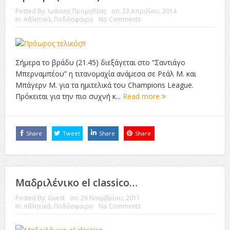
Posted By:
Ιωάννης Προμηθέας
on:
23 Απριλίου, 2014
In:
Αθλητικά
,
Ποδόσφαιρο
No Comments
Σήμερα το βράδυ (21.45) διεξάγεται στο “Σαντιάγο
Μπερναμπέου” η τιτανομαχία ανάμεσα σε Ρεάλ Μ. και
Μπάγερν Μ. για τα ημιτελικά του Champions League.
Πρόκειται για την πιο συχνή κ...
Read more
Share
Tweet
Share
Share
Μαδριλένικο el classico…
Posted By:
Guest
on:
26 Νοεμβρίου, 2011
In:
Αθλητικά
,
Ποδόσφαιρο
No Comments