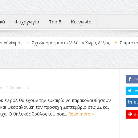
κά
Ψυχαγωγία
Top 5
Κοινωνία
ιμος
Σχεδιασμός που «Μιλάει» Χωρίς Λέξεις
Σπιρτόκουτο: η 
Sh
κή
2 Comments
Tw
οκ εν ρολ θα έχουν την ευκαιρία να παρακολουθήσουν
Sh
 και Θεσσαλονίκη τον προσεχή Σεπτέμβριο στις 22 και
ιχα. Ο θηλυκός θρύλος του ροκ...
Read more
Sh