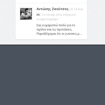
Αντώνης Ζαούτσος
on 24 Αυγ
in:
Το νουάρ στον ελληνικό
κινηματογράφο
Σας ευχαριστώ πολύ για το
σχόλιο και τις προτάσεις.
Παραδέχομαι ότι οι γνώσεις μ ...