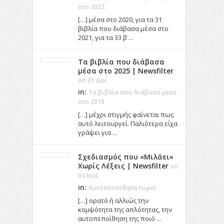
στο 2022
[…] μέσα στο 2020, για τα 31
βιβλία που διάβασα μέσα στο
2021, για τα 33 β ...
Τα βιβλία που διάβασα
μέσα στο 2025 | Newsfilter
on 29 Δεκ
in:
Τα βιβλία που διάβασα μέσα
στο 2018
[…] μέχρι στιγμής φαίνεται πως
αυτό λειτουργεί. Παλιότερα είχα
γράψει για ...
Σχεδιασμός που «Μιλάει»
Χωρίς Λέξεις | Newsfilter
on
03 Νοέ
in:
Αυτοπεποίθηση τώρα!
[…] ορατό ή αλλιώς την
κομψότητα της απλότητας, την
αυτοπεποίθηση της ποιό ...