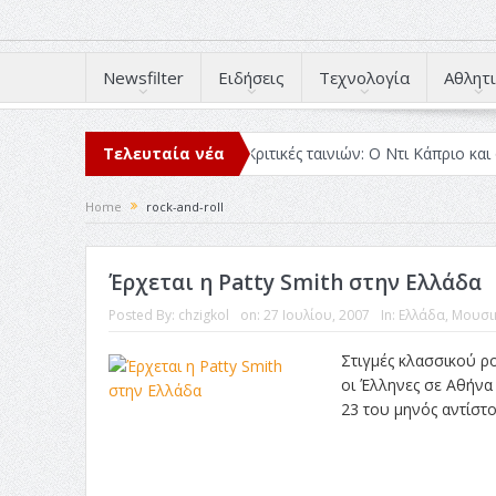
Newsfilter
Ειδήσεις
Τεχνολογία
Αθλητι
ιάβασα μέσα στο 2025
Τελευταία νέα
Κριτικές ταινιών: Ο Ντι Κάπριο και ο Λάνθ
Home
rock-and-roll
Έρχεται η Patty Smith στην Ελλάδα
Posted By:
chzigkol
on:
27 Ιουλίου, 2007
In:
Ελλάδα
,
Μουσι
Στιγμές κλασσικού ρ
οι Έλληνες σε Αθήνα
23 του μηνός αντίστο