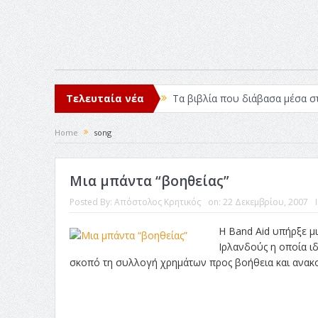
Τελευταία νέα
Τα βιβλία που διάβασα μέσα σ
Σχεδιασμός που «Μιλάει» Χωρίς
Home
song
Το Top 5 της εβδομάδας #517
Μια μπάντα “βοηθείας”
Η Φροντίδα Έχει Πολλές Μορφ
Posted By:
Απόστολος Κρητικός
on:
22 Δεκεμβρίου, 2007
Όψεις και Απόψεις
Αξίζει 
Η Band Aid υπήρξε μ
Ιρλανδούς η οποία ι
σκοπό τη συλλογή χρημάτων προς βοήθεια και ανακο