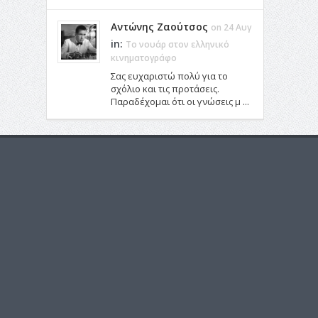
Αντώνης Ζαούτσος
on 24 Αυγ
in:
Το νουάρ στον ελληνικό
κινηματογράφο
Σας ευχαριστώ πολύ για το
σχόλιο και τις προτάσεις.
Παραδέχομαι ότι οι γνώσεις μ ...