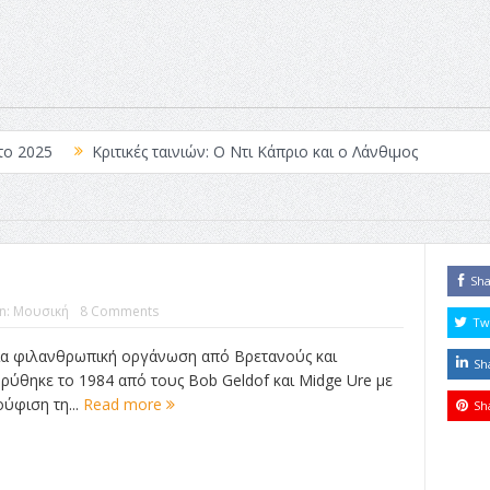
το 2025
Κριτικές ταινιών: Ο Ντι Κάπριο και ο Λάνθιμος
 Λέξεις
Σπιρτόκουτο: η απόλυτη αντισυμβατική καλοκαιρινή ται
Το νουάρ στον ελληνικό κινηματογράφο
ές: Κι Όλες Σε Αφορούν
Τρία Βήματα Μπροστά για Σένα και τη
Sh
In:
Μουσική
8 Comments
άραγε?
Tw
ια φιλανθρωπική οργάνωση από Βρετανούς και
Sh
δρύθηκε το 1984 από τους Bob Geldof και Midge Ure με
ύφιση τη...
Read more
Sh