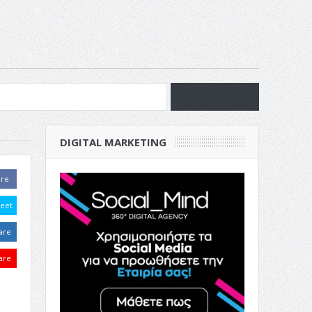
νία
DIGITAL MARKETING
ν Επιχείρησή σου
are
eet
are
are