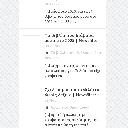
στο 2022
[…] μέσα στο 2020, για τα 31
βιβλία που διάβασα μέσα στο
2021, για τα 33 β ...
Τα βιβλία που διάβασα
μέσα στο 2025 | Newsfilter
on 29 Δεκ
in:
Τα βιβλία που διάβασα μέσα
στο 2018
[…] μέχρι στιγμής φαίνεται πως
αυτό λειτουργεί. Παλιότερα είχα
γράψει για ...
Σχεδιασμός που «Μιλάει»
Χωρίς Λέξεις | Newsfilter
on
03 Νοέ
in:
Αυτοπεποίθηση τώρα!
[…] ορατό ή αλλιώς την
κομψότητα της απλότητας, την
αυτοπεποίθηση της ποιό ...