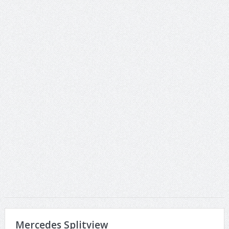
ταινία
Το Top 5 της εβδομάδας #517
Το νουάρ στον ελληνικό κινηματογράφο
Η Φροντίδα Έχει Πολλές Μορφές: Κι Όλες Σε Αφορούν
Τρία Βήματα Μπροστά για Σένα και την Επιχείρησή σου
Όψεις και Απόψεις
Αξίζει άραγε?
Mercedes Splitview