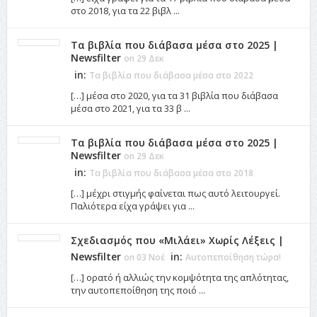
στο 2018, για τα 22 βιβλ ...
Τα βιβλία που διάβασα μέσα στο 2025 |
Newsfilter
on 29 Δεκ
in:
Τα βιβλία που διάβασα μέσα στο 2022
[…] μέσα στο 2020, για τα 31 βιβλία που διάβασα
μέσα στο 2021, για τα 33 β ...
Τα βιβλία που διάβασα μέσα στο 2025 |
Newsfilter
on 29 Δεκ
in:
Τα βιβλία που διάβασα μέσα στο 2018
[…] μέχρι στιγμής φαίνεται πως αυτό λειτουργεί.
Παλιότερα είχα γράψει για ...
Σχεδιασμός που «Μιλάει» Χωρίς Λέξεις |
Newsfilter
in:
on 03 Νοέ
Αυτοπεποίθηση τώρα!
[…] ορατό ή αλλιώς την κομψότητα της απλότητας,
την αυτοπεποίθηση της ποιό ...