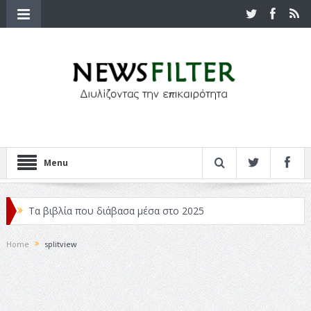
Menu
Τα βιβλία που διάβασα μέσα στο 2025
Κριτικές ταινιών: Ο Ντι Κάπριο και ο Λάνθιμος
Home
splitview
Σχεδιασμός που «Μιλάει» Χωρίς Λέξεις
Σπιρτόκουτο: η απόλυτη αντισυμβατική καλοκαιρινή