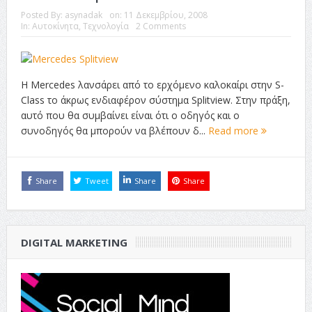
Posted By:
asynadak
on:
11 Δεκεμβρίου, 2008
In:
Αυτοκίνητα
,
Τεχνολογία
2 Comments
Η Mercedes λανσάρει από το ερχόμενο καλοκαίρι στην S-
Class το άκρως ενδιαφέρον σύστημα Splitview. Στην πράξη,
αυτό που θα συμβαίνει είναι ότι ο οδηγός και ο
συνοδηγός θα μπορούν να βλέπουν δ...
Read more
Share
Tweet
Share
Share
DIGITAL MARKETING