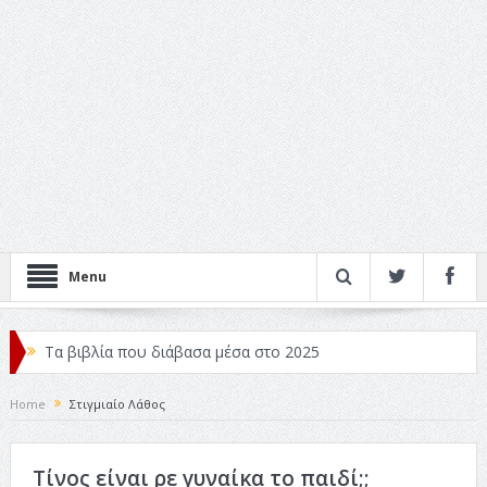
Menu
Τα βιβλία που διάβασα μέσα στο 2025
Κριτικές ταινιών: Ο Ντι Κάπριο και ο Λάνθιμος
Home
Στιγμιαίο Λάθος
Σχεδιασμός που «Μιλάει» Χωρίς Λέξεις
Τίνος είναι ρε γυναίκα το παιδί;;
Σπιρτόκουτο: η απόλυτη αντισυμβατική καλοκαιρινή