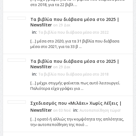
στο 2018, για τα 22 βιβλ ...
Τα βιβλία που διάβασα μέσα στο 2025 |
Newsfilter
on 29 Δεκ
in:
Τα βιβλία που διάβασα μέσα στο 2022
[…] μέσα στο 2020, για τα 31 βιβλία που διάβασα
μέσα στο 2021, για τα 33 β ...
Τα βιβλία που διάβασα μέσα στο 2025 |
Newsfilter
on 29 Δεκ
in:
Τα βιβλία που διάβασα μέσα στο 2018
[…] μέχρι στιγμής φαίνεται πως αυτό λειτουργεί.
Παλιότερα είχα γράψει για ...
Σχεδιασμός που «Μιλάει» Χωρίς Λέξεις |
Newsfilter
in:
on 03 Νοέ
Αυτοπεποίθηση τώρα!
[…] ορατό ή αλλιώς την κομψότητα της απλότητας,
την αυτοπεποίθηση της ποιό ...