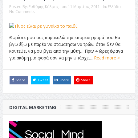
Posted By:
Ευθύμης Κάλφας
on:
11 Μαρτίου, 2011
In:
Ελλάδα
ταινία
No Comments
Το Top 5 της εβδομάδας #517
Το νουάρ στον ελληνικό κινηματογράφο
Θυμίστε μου σας παρακαλώ την επόμενη φορά που θα
Η Φροντίδα Έχει Πολλές Μορφές: Κι Όλες Σε Αφορούν
βγω έξω με παρέα να σταματήσω να τρώω όταν δεν θα
κοντεύει να μου βγει από την μύτη… Πριν 4 ώρες έφαγα
Τρία Βήματα Μπροστά για Σένα και την Επιχείρησή σου
για ακόμη μια φορά σαν να μην υπάρχει...
Read more
Όψεις και Απόψεις
Αξίζει άραγε?
Share
Tweet
Share
Share
DIGITAL MARKETING