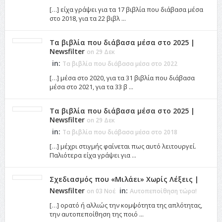
[…] είχα γράψει για τα 17 βιβλία που διάβασα μέσα
στο 2018, για τα 22 βιβλ ...
Τα βιβλία που διάβασα μέσα στο 2025 |
Newsfilter
on 29 Δεκ
in:
Τα βιβλία που διάβασα μέσα στο 2022
[…] μέσα στο 2020, για τα 31 βιβλία που διάβασα
μέσα στο 2021, για τα 33 β ...
Τα βιβλία που διάβασα μέσα στο 2025 |
Newsfilter
on 29 Δεκ
in:
Τα βιβλία που διάβασα μέσα στο 2018
[…] μέχρι στιγμής φαίνεται πως αυτό λειτουργεί.
Παλιότερα είχα γράψει για ...
Σχεδιασμός που «Μιλάει» Χωρίς Λέξεις |
Newsfilter
in:
on 03 Νοέ
Αυτοπεποίθηση τώρα!
[…] ορατό ή αλλιώς την κομψότητα της απλότητας,
την αυτοπεποίθηση της ποιό ...