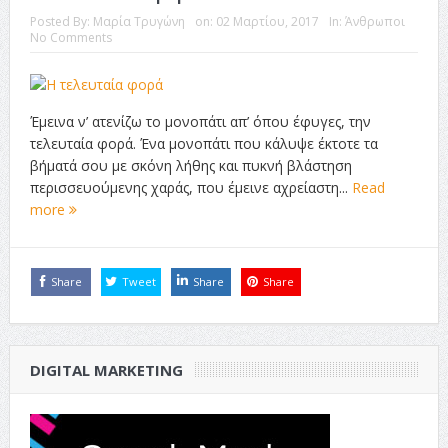
Posted By:
Μαρία Τρυγώνη
on:
02 Μαρτίου, 2017
In:
Άνθρωποι
No Comments
Έμεινα ν’ ατενίζω το μονοπάτι απ’ όπου έφυγες, την
τελευταία φορά. Ένα μονοπάτι που κάλυψε έκτοτε τα
βήματά σου με σκόνη λήθης και πυκνή βλάστηση
περισσευούμενης χαράς, που έμεινε αχρείαστη...
Read
more
Share
Tweet
Share
Share
DIGITAL MARKETING