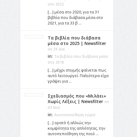
στο 2022
[…] μέσα στο 2020, για τα 31
βιβλία που διάβασα μέσα στο
2021, για τα 33 β ...
Τα βιβλία που διάβασα
μέσα στο 2025 | Newsfilter
on 29 Δεκ
in:
Τα βιβλία που διάβασα μέσα
στο 2018
[…] μέχρι στιγμής φαίνεται πως
αυτό λειτουργεί. Παλιότερα είχα
γράψει για ...
Σχεδιασμός που «Μιλάει»
Χωρίς Λέξεις | Newsfilter
on
03 Νοέ
in:
Αυτοπεποίθηση τώρα!
[…] ορατό ή αλλιώς την
κομψότητα της απλότητας, την
αυτοπεποίθηση της ποιό ...