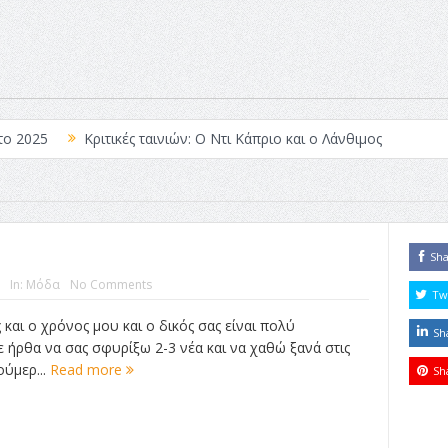
το 2025
Κριτικές ταινιών: Ο Ντι Κάπριο και ο Λάνθιμος
 Λέξεις
Σπιρτόκουτο: η απόλυτη αντισυμβατική καλοκαιρινή ται
Το νουάρ στον ελληνικό κινηματογράφο
ές: Κι Όλες Σε Αφορούν
Τρία Βήματα Μπροστά για Σένα και τη
Sh
In:
Μόδα
No Comments
άραγε?
Tw
 και ο χρόνος μου και o δικός σας είναι πολύ
Sh
 ήρθα να σας σφυρίξω 2-3 νέα και να χαθώ ξανά στις
ούμερ...
Read more
Sh