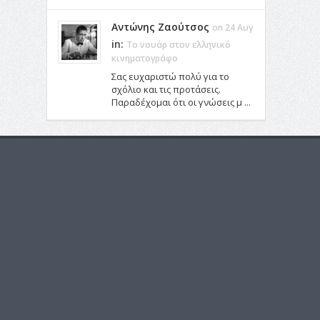
Αντώνης Ζαούτσος
on 24 Αυγ
in:
Το νουάρ στον ελληνικό
κινηματογράφο
Σας ευχαριστώ πολύ για το
σχόλιο και τις προτάσεις.
Παραδέχομαι ότι οι γνώσεις μ ...