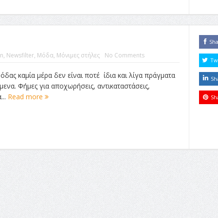
Sh
n
,
Newsfilter
,
Μόδα
,
Μόνιμες στήλες
No Comments
Tw
όδας καμία μέρα δεν είναι ποτέ ίδια και λίγα πράγματα
Sh
ενα. Φήμες για αποχωρήσεις, αντικαταστάσεις,
...
Read more
Sh