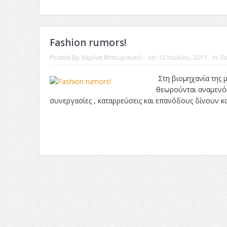
Fashion rumors!
Posted By:
Νερίνα Μπουρσινού
on:
12 Ιουλίου, 2011
In:
Fu
Στη βιομηχανία της μ
θεωρούνται αναμενόμ
συνεργασίες , καταρρεύσεις και επανόδους δίνουν κα