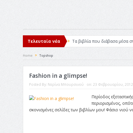
Τελευταία νέα
Τα βιβλία που διάβασα μέσα σ
Σχεδιασμός που «Μιλάει» Χωρίς
Home
Topshop
Το Top 5 της εβδομάδας #517
Fashion in a glimpse!
Η Φροντίδα Έχει Πολλές Μορφ
Posted By:
Νερίνα Μπουρσινού
on:
23 Φεβρουαρίου, 2012
Όψεις και Απόψεις
Αξίζει 
Περίοδος εξεταστικής
περιορισμένος, οπότε
σκονισμένες σελίδες των βιβλίων μου! Φάσιο νιού ν