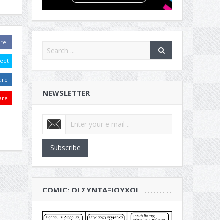
are
eet
are
NEWSLETTER
are
Subscribe
COMIC: ΟΙ ΣΥΝΤΑΞΙΟΎΧΟΙ