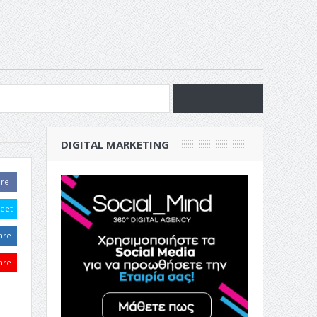
νία
DIGITAL MARKETING
ν Επιχείρησή σου
are
eet
are
are