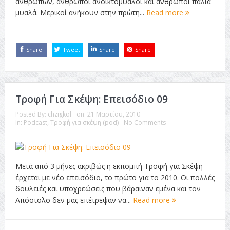
ανθρώπων, άνθρωποι ανοικτόμυαλοι και άνθρωποι παλιά
μυαλά. Μερικοί ανήκουν στην πρώτη...
Read more
Share
Tweet
Share
Share
Τροφή Για Σκέψη: Επεισόδιο 09
Posted By:
chzigkol
on:
21 Μαρτίου, 2010
In:
Podcast
,
Τροφή για σκέψη (pod)
No Comments
Μετά από 3 μήνες ακριβώς η εκπομπή Τροφή για Σκέψη
έρχεται με νέο επεισόδιο, το πρώτο για το 2010. Οι πολλές
δουλειές και υποχρεώσεις που βάραιναν εμένα και τον
Απόστολο δεν μας επέτρεψαν να...
Read more