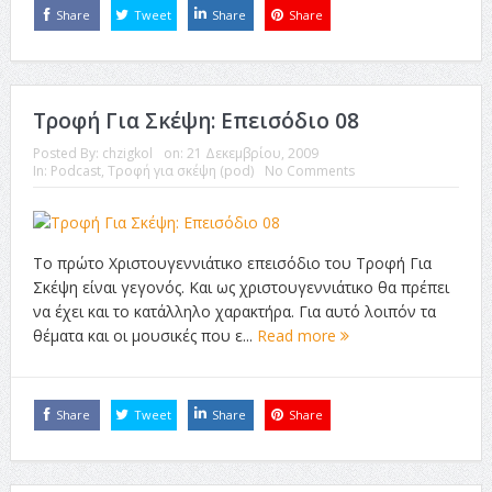
Share
Tweet
Share
Share
Τροφή Για Σκέψη: Επεισόδιο 08
Posted By:
chzigkol
on:
21 Δεκεμβρίου, 2009
In:
Podcast
,
Τροφή για σκέψη (pod)
No Comments
Το πρώτο Χριστουγεννιάτικο επεισόδιο του Τροφή Για
Σκέψη είναι γεγονός. Και ως χριστουγεννιάτικο θα πρέπει
να έχει και το κατάλληλο χαρακτήρα. Για αυτό λοιπόν τα
θέματα και οι μουσικές που ε...
Read more
Share
Tweet
Share
Share