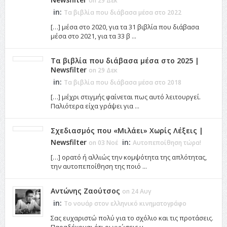
on 29 Δεκ
in:
Τα βιβλία που διάβασα μέσα στο 2022
[…] μέσα στο 2020, για τα 31 βιβλία που διάβασα
μέσα στο 2021, για τα 33 β ...
Τα βιβλία που διάβασα μέσα στο 2025 |
Newsfilter
on 29 Δεκ
in:
Τα βιβλία που διάβασα μέσα στο 2018
[…] μέχρι στιγμής φαίνεται πως αυτό λειτουργεί.
Παλιότερα είχα γράψει για ...
Σχεδιασμός που «Μιλάει» Χωρίς Λέξεις |
Newsfilter
in:
on 03 Νοέ
Αυτοπεποίθηση τώρα!
[…] ορατό ή αλλιώς την κομψότητα της απλότητας,
την αυτοπεποίθηση της ποιό ...
Αντώνης Ζαούτσος
on 24 Αυγ
in:
Το νουάρ στον ελληνικό κινηματογράφο
Σας ευχαριστώ πολύ για το σχόλιο και τις προτάσεις.