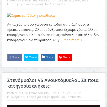
Posted By:
Eleni Emmanouilidou
on:
03 Σεπτεμβρίου, 2022
ταινία
In:
Τροφή για σκέψη (pod)
No Comments
Το Top 5 της εβδομάδας #517
Το νουάρ στον ελληνικό κινηματογράφο
Αν τα χόμπι σου γίνονται εμπόδιο στην ζωή σου, τι
Η Φροντίδα Έχει Πολλές Μορφές: Κι Όλες Σε Αφορούν
πρέπει να κάνεις; Όλοι οι άνθρωποι έχουμε χόμπι, άλλοι
καταφέρνουν υλοποιώντας τα ως επάγγελμα και άλλοι δεν
Τρία Βήματα Μπροστά για Σένα και την Επιχείρησή σου
καταφέρνουν να τα κρατήσουν, γ...
Read more
Όψεις και Απόψεις
Αξίζει άραγε?
Share
Tweet
Share
Share
Στενόμυαλοι VS Ανοικτόμυαλοι. Σε ποια
κατηγορία ανήκεις;
Posted By:
Eleni Emmanouilidou
on:
12 Ιουλίου, 2022
In:
Άνθρωποι
,
Τροφή για σκέψη (pod)
No Comments