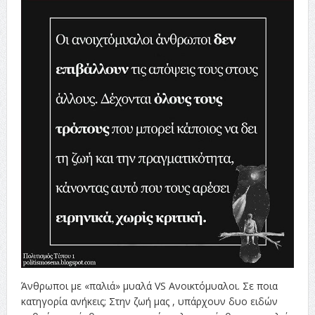
Άνθρωποι με «παλιά» μυαλά VS Ανοικτόμυαλοι. Σε ποια
κατηγορία ανήκεις; Στην ζωή μας , υπάρχουν δυο ειδών