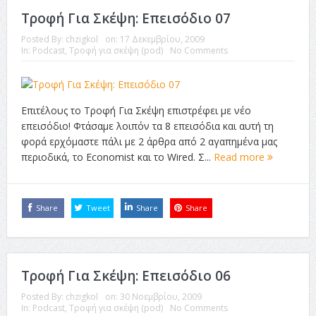
Τροφή Για Σκέψη: Επεισόδιο 07
Posted By:
chzigkol
on:
17 Δεκεμβρίου, 2009
In:
Podcast
,
Τροφή για σκέψη (pod)
No Comments
Επιτέλους το Τροφή Για Σκέψη επιστρέφει με νέο
επεισόδιο! Φτάσαμε λοιπόν τα 8 επεισόδια και αυτή τη
φορά ερχόμαστε πάλι με 2 άρθρα από 2 αγαπημένα μας
περιοδικά, το Economist και το Wired. Σ...
Read more
Share
Tweet
Share
Share
Τροφή Για Σκέψη: Επεισόδιο 06
Posted By:
chzigkol
on:
30 Νοεμβρίου, 2009
In:
Podcast
,
Τροφή για σκέψη (pod)
No Comments