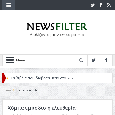
Menu
Τα βιβλία που διάβασα μέσα στο 2025
Κριτικές ταινιών: Ο Ντι Κάπριο και ο Λάνθιμος
Home
τροφή για σκέψη
Σχεδιασμός που «Μιλάει» Χωρίς Λέξεις
Χόμπι: εμπόδιο ή ελευθερία;
Σπιρτόκουτο: η απόλυτη αντισυμβατική καλοκαιρινή