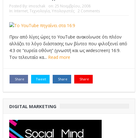
Posted By:
imoschak
on:
25 Νοεμβρίου, 2008
Το Top 5 της εβδομάδας #517
In:
Internet
,
Τεχνολογία
,
Υπολογιστές
2 Comments
Το νουάρ στον ελληνικό κινηματογράφο
Η Φροντίδα Έχει Πολλές Μορφές: Κι Όλες Σε Αφορούν
Πριν από λίγες ώρες το YouTube ανακοίνωσε ότι πλέον
Τρία Βήματα Μπροστά για Σένα και την Επιχείρησή σου
αλλάζει το λόγο διάστασης των βίντεο που φιλοξενεί από
4:3 σε “ευρεία οθόνη” (γνωστή και ως widescreen) 16:9.
Όψεις και Απόψεις
Αξίζει άραγε?
Τον τελευταίο κα...
Read more
Share
Tweet
Share
Share
DIGITAL MARKETING