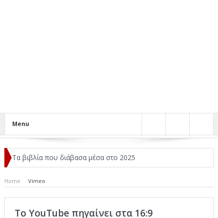
Menu
Τα βιβλία που διάβασα μέσα στο 2025
Κριτικές ταινιών: Ο Ντι Κάπριο και ο Λάνθιμος
Home
Vimeo
Σχεδιασμός που «Μιλάει» Χωρίς Λέξεις
Το YouTube πηγαίνει στα 16:9
Σπιρτόκουτο: η απόλυτη αντισυμβατική καλοκαιρινή ταινία