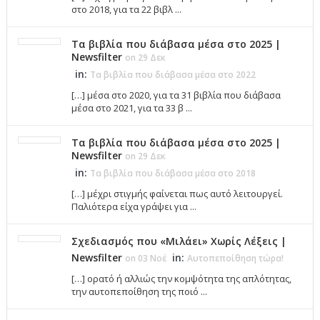
στο 2018, για τα 22 βιβλ ...
Τα βιβλία που διάβασα μέσα στο 2025 |
Newsfilter
on 29 Δεκ
in:
Τα βιβλία που διάβασα μέσα στο 2022
[…] μέσα στο 2020, για τα 31 βιβλία που διάβασα
μέσα στο 2021, για τα 33 β ...
Τα βιβλία που διάβασα μέσα στο 2025 |
Newsfilter
on 29 Δεκ
in:
Τα βιβλία που διάβασα μέσα στο 2018
[…] μέχρι στιγμής φαίνεται πως αυτό λειτουργεί.
Παλιότερα είχα γράψει για ...
Σχεδιασμός που «Μιλάει» Χωρίς Λέξεις |
Newsfilter
in:
on 03 Νοέ
Αυτοπεποίθηση τώρα!
[…] ορατό ή αλλιώς την κομψότητα της απλότητας,
την αυτοπεποίθηση της ποιό ...