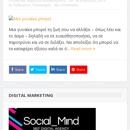
Posted By:
Δήμητρα Κουκουρινού
on:
30 Απριλίου, 2015
In:
Άνθρωποι
,
Πολιτισμός
No Comments
Μια γυναίκα μπορεί τη ζωή σου να αλλάξει – όπως λέει και
το άσμα – δηλαδή να σε ευαισθητοποιήσει, να σε
παροτρύνει και να σε διδάξει. Να αποδείξει ότι μπορεί να
τα καταφέρει εξίσου καλά σε ό...
Read more
Share
Tweet
Share
Share
DIGITAL MARKETING