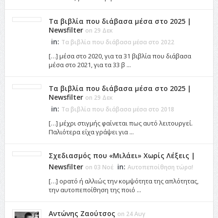
Τα βιβλία που διάβασα μέσα στο 2025 |
Newsfilter
on 29 Δεκ
in:
Τα βιβλία που διάβασα μέσα στο 2022
[…] μέσα στο 2020, για τα 31 βιβλία που διάβασα
μέσα στο 2021, για τα 33 β ...
Τα βιβλία που διάβασα μέσα στο 2025 |
Newsfilter
on 29 Δεκ
in:
Τα βιβλία που διάβασα μέσα στο 2018
[…] μέχρι στιγμής φαίνεται πως αυτό λειτουργεί.
Παλιότερα είχα γράψει για ...
Σχεδιασμός που «Μιλάει» Χωρίς Λέξεις |
Newsfilter
in:
on 03 Νοέ
Αυτοπεποίθηση τώρα!
[…] ορατό ή αλλιώς την κομψότητα της απλότητας,
την αυτοπεποίθηση της ποιό ...
Αντώνης Ζαούτσος
on 24 Αυγ