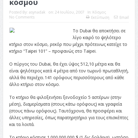
κόσμου
ταινία
Posted By:
asynadak
on:
24 Ιουλίου, 2007
In:
Κόσμος
Το Top 5 της εβδομάδας #517
No Comments
Εκτύπωση
Email
Το νουάρ στον ελληνικό κινηματογράφο
Το Dubai θα αποκτήσει σε
λίγο καιρό το ψηλότερο
Η Φροντίδα Έχει Πολλές Μορφές: Κι Όλες Σε Αφορούν
κτήριο στον κόσμο, ρεκόρ που μέχρι πρότεινως κατείχε το
Τρία Βήματα Μπροστά για Σένα και την Επιχείρησή σου
κτήριο “Taipei 101” – προφανώς στο Taipei.
Όψεις και Απόψεις
Αξίζει άραγε?
Ο πύργος του Dubai, θα έχει ύψος 512,10 μέτρα και θα
είναι ψηλότερος κατά 4 μέτρα από τον τωρινό πρωταθλητή,
αλλά θα περιέχει 141 ορόφους περισσότερους από κάθε
άλλο κτήριο στον κόσμο.
Το κτήριο θα φιλοξενήσει ξενοδοχείο 5 αστέρων (στην
μέση), διαμερίσματα (στους κάτω ορόφους) και γραφεία
(στους πάνω ορόφους). Ταυτόχρονα, θα προσφέρει και
άλλες υπηρεσίες, όπως παρατηρητήριο για τους επισκέπτες
και τα λοιπά.
Το κτήριο κόστισε 1.000.000.000 $ (1 δις δολάρια), ωστόσο