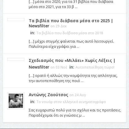
[…] μέσα στο 2020, για τα 31 βιβλία που διάβασα
μέσα στο 2021, για τα 33 β ...
Τα βιβλία που διάβασα μέσα στο 2025 |
Newsfilter
on 29 Δεκ
in:
Τα βιβλία που διάβασα μέσα στο 2018
[…] μέχρι στιγμής φαίνεται πως αυτό λειτουργεί.
Παλιότερα είχα γράψει για ...
Σχεδιασμός που «Μιλάει» Χωρίς Λέξεις |
Newsfilter
in:
on 03 Νοέ
Αυτοπεποίθηση τώρα!
[…] ορατό ή αλλιώς την κομψότητα της απλότητας,
την αυτοπεποίθηση της ποιό ...
Αντώνης Ζαούτσος
on 24 Αυγ
in:
Το νουάρ στον ελληνικό κινηματογράφο
Σας ευχαριστώ πολύ για το σχόλιο και τις προτάσεις.
Παραδέχομαι ότι οι γνώσεις μ ...