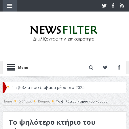
Menu
Τα βιβλία που διάβασα μέσα στο 2025
Κριτικές ταινιών: Ο Ντι Κάπριο και ο Λάνθιμος
Home
Ειδήσεις
Κόσμος
Το ψηλότερο κτήριο του κόσμου
Σχεδιασμός που «Μιλάει» Χωρίς Λέξεις
Το ψηλότερο κτήριο του
Σπιρτόκουτο: η απόλυτη αντισυμβατική καλοκαιρινή