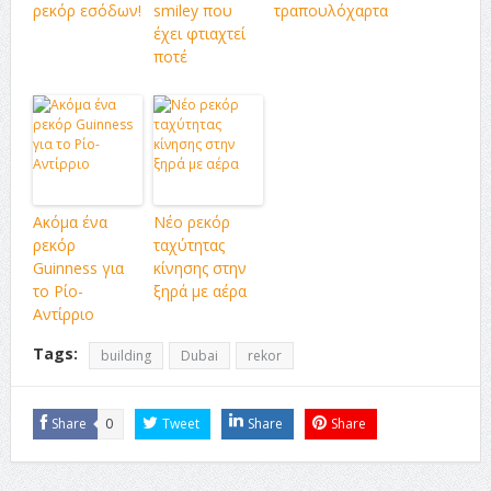
ρεκόρ εσόδων!
smiley που
τραπουλόχαρτα
έχει φτιαχτεί
ποτέ
Ακόμα ένα
Νέο ρεκόρ
ρεκόρ
ταχύτητας
Guinness για
κίνησης στην
το Ρίο-
ξηρά με αέρα
Αντίρριο
Tags:
building
Dubai
rekor
Share
0
Tweet
Share
Share