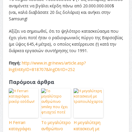
αναμένετε να βγάλει κέρδη πάνω από 20.000.000.000$
(ναι, καλά διαβάσατε 20 δις δολάρια) και ανήκει στην
Samsung!
Αξίζει να σημειωθεί, ότι το ψηλότερο κατασκεύασμα που
έχει γίνει ποτέ ήταν ο ραδιοφωνικός πύργο της Βαρσοβίας
(με ύψος 645,4 μέτρα), ο οποίος κατέρρευσε (!) κατά την
διάρκεα εργασιών συντήρησης του 1991.
Πηγή:
http://www.in.gr/news/article.asp?
lngEntityID=818707&lngDtrID=252
Παρόμοια άρθρα
Η Ferrari
Το μεγαλύτερο
Η μεγαλύτερη
καταγράφει
ανθρώπινο
κατασκευή με