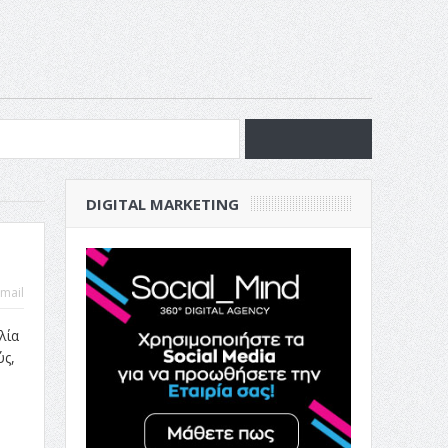
νία
DIGITAL MARKETING
ν Επιχείρησή σου
mail
λία
ύς,