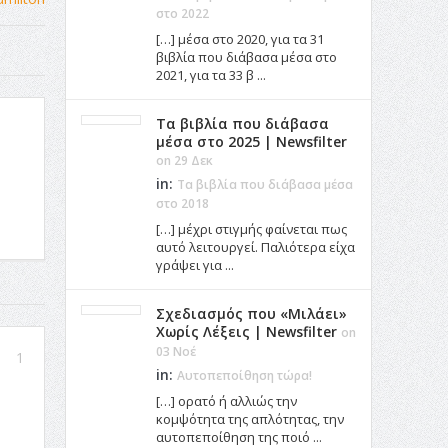
στο 2022
[…] μέσα στο 2020, για τα 31
βιβλία που διάβασα μέσα στο
2021, για τα 33 β ...
Τα βιβλία που διάβασα
μέσα στο 2025 | Newsfilter
on 29 Δεκ
in:
Τα βιβλία που διάβασα μέσα
στο 2018
[…] μέχρι στιγμής φαίνεται πως
αυτό λειτουργεί. Παλιότερα είχα
γράψει για ...
Σχεδιασμός που «Μιλάει»
Χωρίς Λέξεις | Newsfilter
on
03 Νοέ
1
in:
Αυτοπεποίθηση τώρα!
[…] ορατό ή αλλιώς την
κομψότητα της απλότητας, την
αυτοπεποίθηση της ποιό ...