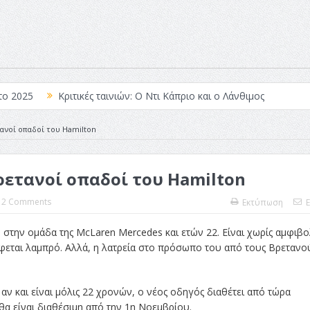
το 2025
Κριτικές ταινιών: Ο Ντι Κάπριο και ο Λάνθιμος
 Λέξεις
Σπιρτόκουτο: η απόλυτη αντισυμβατική καλοκαιρινή ται
τανοί οπαδοί του Hamilton
Το νουάρ στον ελληνικό κινηματογράφο
Βρετανοί οπαδοί του Hamilton
ές: Κι Όλες Σε Αφορούν
Τρία Βήματα Μπροστά για Σένα και τη
άραγε?
2 Comments
Εκτύπωση
E
στην ομάδα της McLaren Mercedes και ετών 22. Είναι χωρίς αμφιβο
φεται λαμπρό. Αλλά, η λατρεία στο πρόσωπο του από τους Βρετανο
 αν και είναι μόλις 22 χρονών, ο νέος οδηγός διαθέτει από τώρα
 θα είναι διαθέσιμη από την 1η Νοεμβρίου.