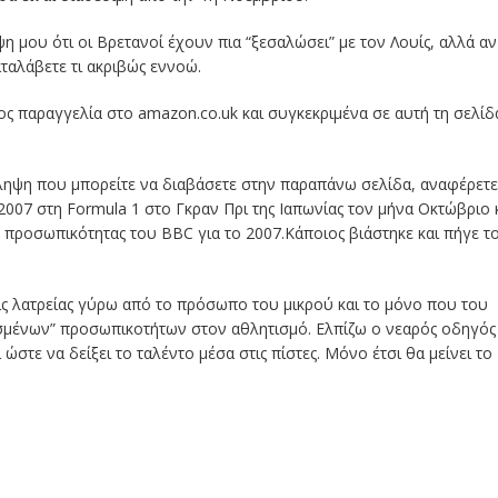
η μου ότι οι Βρετανοί έχουν πια “ξεσαλώσει” με τον Λουίς, αλλά αν
ταλάβετε τι ακριβώς εννοώ.
ρος παραγγελία στο amazon.co.uk και συγκεκριμένα σε αυτή τη σελίδ
ίληψη που μπορείτε να διαβάσετε στην παραπάνω σελίδα, αναφέρετε
2007 στη Formula 1 στο Γκραν Πρι της Ιαπωνίας τον μήνα Οκτώβριο 
ς προσωπικότητας του BBC για το 2007.Κάποιος βιάστηκε και πήγε τ
ις λατρείας γύρω από το πρόσωπο του μικρού και το μόνο που του
σμένων” προσωπικοτήτων στον αθλητισμό. Ελπίζω ο νεαρός οδηγός
ώστε να δείξει το ταλέντο μέσα στις πίστες. Μόνο έτσι θα μείνει το