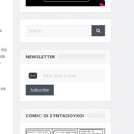
α
 ότι
και
NEWSLETTER
ο
 να
Subscribe
COMIC: ΟΙ ΣΥΝΤΑΞΙΟΎΧΟΙ