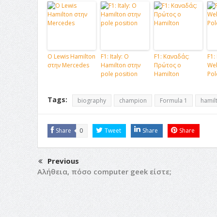
Ο Lewis Hamilton
F1: Italy: Ο
F1: Καναδάς:
F1:
στην Mercedes
Hamilton στην
Πρώτος ο
We
pole position
Hamilton
Pol
Tags:
biography
champion
Formula 1
hamil
Share
0
Tweet
Share
Share
Previous
Αλήθεια, πόσο computer geek είστε;