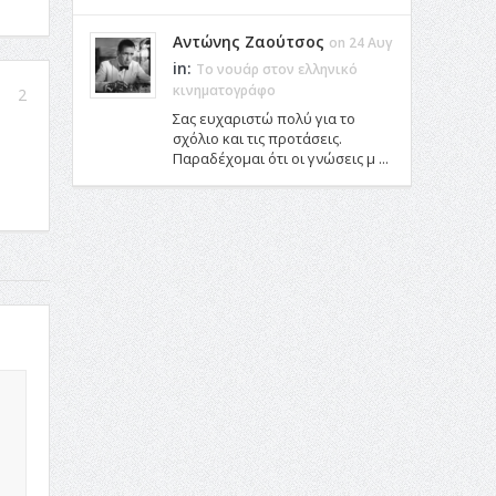
Αντώνης Ζαούτσος
on 24 Αυγ
in:
Το νουάρ στον ελληνικό
κινηματογράφο
2
Σας ευχαριστώ πολύ για το
σχόλιο και τις προτάσεις.
Παραδέχομαι ότι οι γνώσεις μ ...