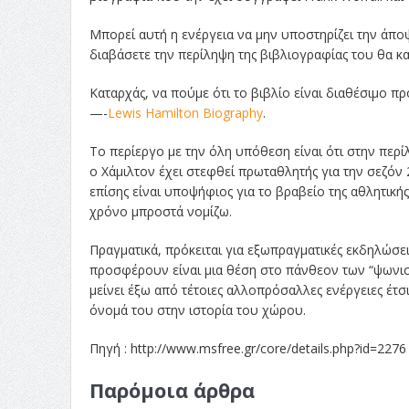
Μπορεί αυτή η ενέργεια να μην υποστηρίζει την άποψ
διαβάσετε την περίληψη της βιβλιογραφίας του θα κα
Καταρχάς, να πούμε ότι το βιβλίο είναι διαθέσιμο π
—-
Lewis Hamilton Biography
.
Το περίεργο με την όλη υπόθεση είναι ότι στην περ
ο Χάμιλτον έχει στεφθεί πρωταθλητής για την σεζόν 
επίσης είναι υποψήφιος για το βραβείο της αθλητική
χρόνο μπροστά νομίζω.
Πραγματικά, πρόκειται για εξωπραγματικές εκδηλώσε
προσφέρουν είναι μια θέση στο πάνθεον των “ψωνι
μείνει έξω από τέτοιες αλλοπρόσαλλες ενέργειες έτσι 
όνομά του στην ιστορία του χώρου.
Πηγή : http://www.msfree.gr/core/details.php?id=2276
Παρόμοια άρθρα