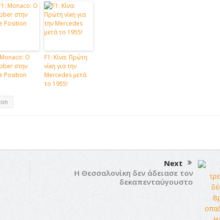
 Monaco: O
F1: Κίνα: Πρώτη
bber στην
νίκη για την
e Position
Mercedes μετά
το 1955!
ton
Next
Η Θεσσαλονίκη δεν άδειασε τον
δεκαπενταύγουστο