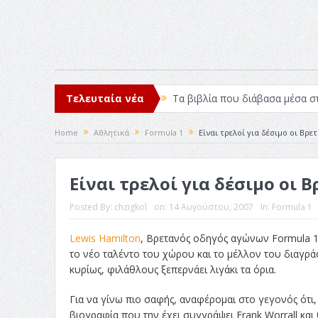
Τελευταία νέα
Τα βιβλία που διάβασα μέσα σ
Σχεδιασμός που «Μιλάει» Χωρίς
Home
Αθλητικά
Formula 1
Είναι τρελοί για δέσιμο οι Βρε
Το Top 5 της εβδομάδας #517
Είναι τρελοί για δέσιμο οι 
Η Φροντίδα Έχει Πολλές Μορφ
Όψεις και Απόψεις
Αξίζει 
Posted By:
chzigkol
on:
14 Αυγούστου, 2007
In:
Formula 1
Lewis Hamilton
, Βρετανός οδηγός αγώνων Formula 1 
το νέο ταλέντο του χώρου και το μέλλον του διαγρά
κυρίως, φιλάθλους ξεπερνάει λιγάκι τα όρια.
Για να γίνω πιο σαφής, αναφέρομαι στο γεγονός ότι,
βιογραφία που την έχει συγγράψει Frank Worrall και