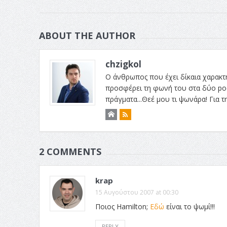
ABOUT THE AUTHOR
chzigkol
Ο άνθρωπος που έχει δίκαια χαρακτηρι
προσφέρει τη φωνή του στα δύο podc
πράγματα...Θεέ μου τι ψωνάρα! Για 
2 COMMENTS
krap
15 Αυγούστου 2007 at 00:30
Ποιος Hamilton;
Εδώ
είναι το ψωμί!!!
REPLY