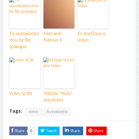
Το αυτοκίνητο
Fast and
Σε Κινέζους η
που δε θα
Furious 6
Volvo
τρακάρει
Volvo SC90
Πάτησε “πόδι”
στη Volvo
Tags:
volvo
Αυτοκίνητα
Share
0
Tweet
Share
Share