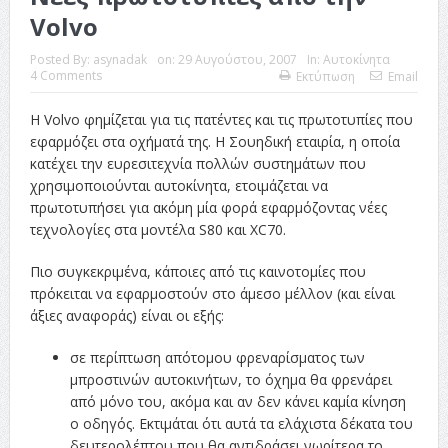
Volvo
Posted By:
asynadak
on:
29 Αυγούστου, 2007
In:
Αυτοκίνητα
4 Comments
Εκτύπωση
Email
Η Volvo φημίζεται για τις πατέντες και τις πρωτοτυπίες που
εφαρμόζει στα οχήματά της. Η Σουηδική εταιρία, η οποία
κατέχει την ευρεσιτεχνία πολλών συστημάτων που
χρησιμοποιούνται αυτοκίνητα, ετοιμάζεται να
πρωτοτυπήσει για ακόμη μία φορά εφαρμόζοντας νέες
τεχνολογίες στα μοντέλα S80 και XC70.
Πιο συγκεκριμένα, κάποιες από τις καινοτομίες που
πρόκειται να εφαρμοστούν στο άμεσο μέλλον (και είναι
άξιες αναφοράς) είναι οι εξής:
σε περίπτωση απότομου φρεναρίσματος των
μπροστινών αυτοκινήτων, το όχημα θα φρενάρει
από μόνο του, ακόμα και αν δεν κάνει καμία κίνηση
ο οδηγός. Εκτιμάται ότι αυτά τα ελάχιστα δέκατα του
δευτερολέπτου που θα αντιδράσει νωρίτερα το