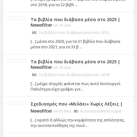
στο 2018, για τα 22 βιβλ ...
Τα βιβλία που διάβασα μέσα στο 2025 |
Newsfilter
on 29 Δεκ
in:
Τα βιβλία που διάβασα μέσα στο 2022
[…] μέσα στο 2020, για τα 31 βιβλία που διάβασα
μέσα στο 2021, για τα 33 β ...
Τα βιβλία που διάβασα μέσα στο 2025 |
Newsfilter
on 29 Δεκ
in:
Τα βιβλία που διάβασα μέσα στο 2018
[…] μέχρι στιγμής φαίνεται πως αυτό λειτουργεί.
Παλιότερα είχα γράψει για ...
Σχεδιασμός που «Μιλάει» Χωρίς Λέξεις |
Newsfilter
in:
on 03 Νοέ
Αυτοπεποίθηση τώρα!
[…] ορατό ή αλλιώς την κομψότητα της απλότητας,
την αυτοπεποίθηση της ποιό ...