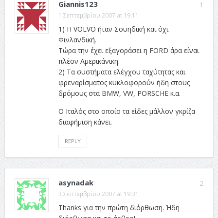
Giannis123
1
1 Σεπτεμβρίου 2007 at 19:11
1) Η VOLVO ήταν Σουηδική και όχι
Φινλανδική.
Τώρα την έχει εξαγοράσει η FORD άρα είναι
πλέον Αμερικάνικη.
2) Τα συστήματα ελέγχου ταχύτητας και
φρεναρίσματος κυκλοφορούν ήδη στους
δρόμους στα BMW, VW, PORSCHE κ.α.
Ο Ιταλός στο οποίο τα είδες μάλλον γκρίζα
διαφήμιση κάνει.
REPLY
asynadak
2
3 Σεπτεμβρίου 2007 at 19:31
Thanks για την πρώτη διόρθωση. Ήδη