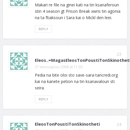
Makari re file na ginei kati na tin ksanaferoun
stin 4 season gt Prison Break xwris tin agonia
na ta ftiaksoun i Sara kai o Mickl den leei.
REPLY
23
Eleos..=MagasEleosTonPoustiTonSkinothet
27 Ιανουαρίου 2008 at 11:35
Pedia na bite oloi sto save-sara-tancredi.org
kai na kanete petion na tin ksanavaloun sti
seira.
REPLY
EleosTonPoustiTonSkinotheti
24