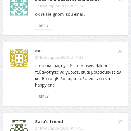
27 Ιανουαρίου 2008 at 16:34
ok re file gnomi sou einai .
REPLY
evi
36
27 Ιανουαρίου 2008 at 17:28
πιστευω πως εχει δικιο ο asynadak οι
πιθανοτητες να γυρισει ειναι μοιρασμενες αν
και θα το ηθελα παρα πολυ να εχει ενα
happy end!!!
REPLY
Sara's friend
37
27 Ιανουαρίου 2008 at 17:55