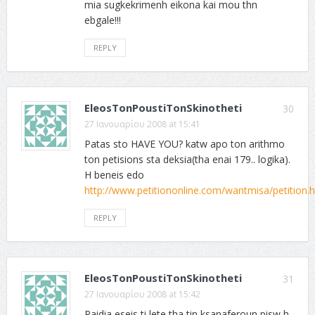
mia sugkekrimenh eikona kai mou thn
ebgale!!!
REPLY
EleosTonPoustiTonSkinotheti
30
27 Ιανουαρίου 2008 at 15:41
Patas sto HAVE YOU? katw apo ton arithmo
ton petisions sta deksia(tha enai 179.. logika).
H beneis edo
http://www.petitiononline.com/wantmisa/petition.
REPLY
EleosTonPoustiTonSkinotheti
31
27 Ιανουαρίου 2008 at 15:42
Paidia eseis ti lete tha tin ksanaferoun pisw h