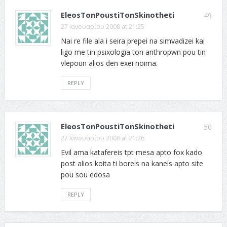
EleosTonPoustiTonSkinotheti
49
27 Ιανουαρίου 2008 at 21:25
Nai re file ala i seira prepei na simvadizei kai
ligo me tin psixologia ton anthropwn pou tin
vlepoun alios den exei noima.
REPLY
EleosTonPoustiTonSkinotheti
50
27 Ιανουαρίου 2008 at 21:26
Evil ama katafereis tpt mesa apto fox kado
post alios koita ti boreis na kaneis apto site
pou sou edosa
REPLY