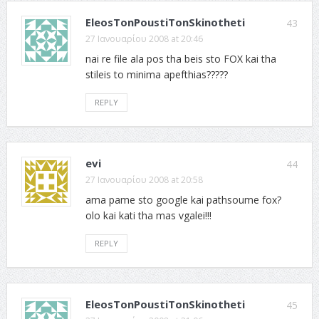
EleosTonPoustiTonSkinotheti
43
27 Ιανουαρίου 2008 at 20:46
nai re file ala pos tha beis sto FOX kai tha
stileis to minima apefthias?????
REPLY
evi
44
27 Ιανουαρίου 2008 at 20:58
ama pame sto google kai pathsoume fox?
olo kai kati tha mas vgalei!!!
REPLY
EleosTonPoustiTonSkinotheti
45