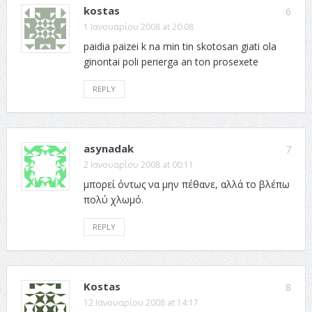
kostas
6
1 Ιανουαρίου 2008 at 20:08
paidia paizei k na min tin skotosan giati ola
ginontai poli perierga an ton prosexete
REPLY
asynadak
7
2 Ιανουαρίου 2008 at 00:11
μπορεί όντως να μην πέθανε, αλλά το βλέπω
πολύ χλωμό.
REPLY
Kostas
8
12 Ιανουαρίου 2008 at 14:17