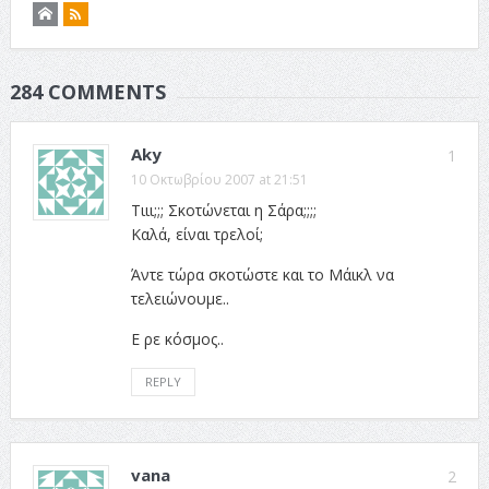
284 COMMENTS
Aky
1
10 Οκτωβρίου 2007 at 21:51
Τιιι;;; Σκοτώνεται η Σάρα;;;;
Καλά, είναι τρελοί;
Άντε τώρα σκοτώστε και το Μάικλ να
τελειώνουμε..
Ε ρε κόσμος..
REPLY
vana
2