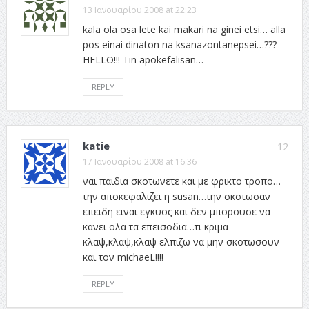
13 Ιανουαρίου 2008 at 22:23
kala ola osa lete kai makari na ginei etsi… alla
pos einai dinaton na ksanazontanepsei…???
HELLO!!! Tin apokefalisan…
REPLY
katie
12
17 Ιανουαρίου 2008 at 16:36
ναι παιδια σκοτωνετε και με φρικτο τροπο…
την αποκεφαλιζει η susan…την σκοτωσαν
επειδη ειναι εγκυος και δεν μπορουσε να
κανει ολα τα επεισοδια…τι κριμα
κλαψ,κλαψ,κλαψ ελπιζω να μην σκοτωσουν
και τον michaeL!!!!
REPLY