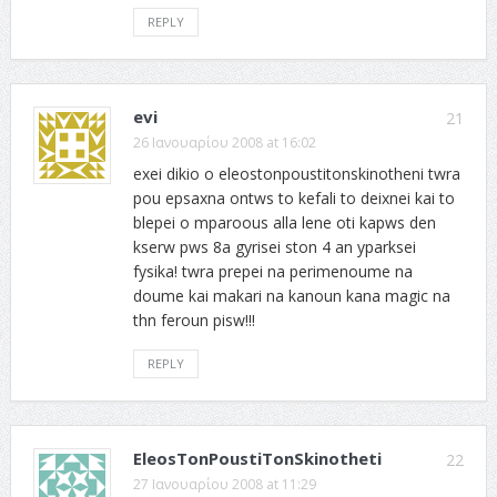
REPLY
evi
21
26 Ιανουαρίου 2008 at 16:02
exei dikio o eleostonpoustitonskinotheni twra
pou epsaxna ontws to kefali to deixnei kai to
blepei o mparoous alla lene oti kapws den
kserw pws 8a gyrisei ston 4 an yparksei
fysika! twra prepei na perimenoume na
doume kai makari na kanoun kana magic na
thn feroun pisw!!!
REPLY
EleosTonPoustiTonSkinotheti
22
27 Ιανουαρίου 2008 at 11:29