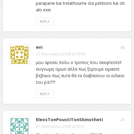
parapanw kai trelathoume sta petitions kai oti
alo exei
REPLY
evi
40
27 Ιανουαρίου 2008 at 20:00
μου αρεσει πολυ ο τροπος που σκεφτεστε!!
συγνωμη ομωσ αλλα πως ξερουμε ειμαστε
βεβαιοι πως αυτα θα τα διαβασουν οι ειδικοι
του p.b???
REPLY
EleosTonPoustiTonSkinotheti
41
27 Ιανουαρίου 2008 at 20:21