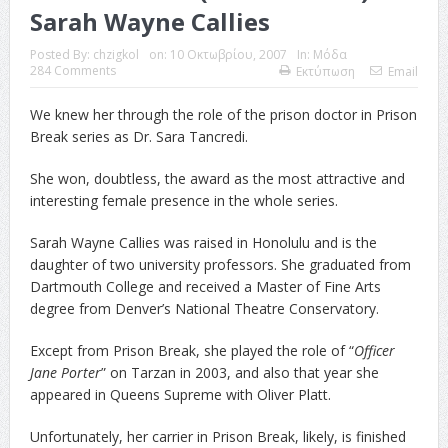
Sarah Wayne Callies
Posted By:
chzigkol
on:
10 Οκτωβρίου, 2007
In:
Μόδα
284 Comments
Εκτύπωση
Email
We knew her through the role of the prison doctor in Prison
Break series as Dr. Sara Tancredi.
She won, doubtless, the award as the most attractive and
interesting female presence in the whole series.
Sarah Wayne Callies was raised in Honolulu and is the
daughter of two university professors. She graduated from
Dartmouth College and received a Master of Fine Arts
degree from Denver’s National Theatre Conservatory.
Except from Prison Break, she played the role of “
Officer
Jane Porter
” on Tarzan in 2003, and also that year she
appeared in Queens Supreme with Oliver Platt.
Unfortunately, her carrier in Prison Break, likely, is finished