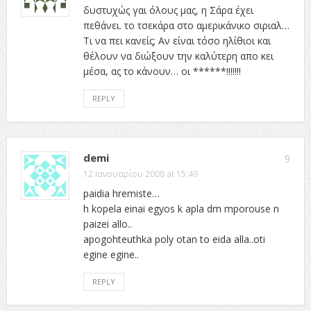
δυστυχώς γαι όλους μας, η Σάρα έχει
πεθάνει. το τσεκάρα στο αμερικάνικο σιριαλ…
Τι να πει κανείς; Αν είναι τόσο ηλίθιοι και
θέλουν να διώξουν την καλύτερη απο κει
μέσα, ας το κάνουν… οι ******!!!!!!!
REPLY
demi
9
12 Ιανουαρίου 2008 at 15:49
paidia hremiste…
h kopela einai egyos k apla dm mporouse n
paizei allo..
apogohteuthka poly otan to eida alla..oti
egine egine..
REPLY