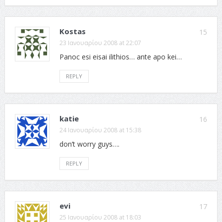
Kostas
15
23 Ιανουαρίου 2008 at 22:07
Panoc esi eisai ilithios… ante apo kei…
REPLY
katie
16
24 Ιανουαρίου 2008 at 15:38
don’t worry guys….
REPLY
evi
17
25 Ιανουαρίου 2008 at 18:03