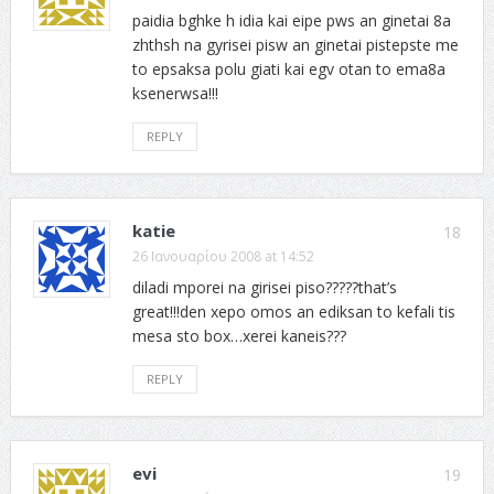
paidia bghke h idia kai eipe pws an ginetai 8a
zhthsh na gyrisei pisw an ginetai pistepste me
to epsaksa polu giati kai egv otan to ema8a
ksenerwsa!!!
REPLY
katie
18
26 Ιανουαρίου 2008 at 14:52
diladi mporei na girisei piso?????that’s
great!!!den xepo omos an ediksan to kefali tis
mesa sto box…xerei kaneis???
REPLY
evi
19