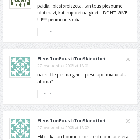
paidia…piesi xreiazetai…an tous piesoume
oloi mazi, kati mporei na ginei… DON’T GIVE
UP!!!! perimeno sxolia
REPLY
EleosTonPoustiTonSkinotheti
38
27 Ιανουαρίου 2008 at 18:01
nai re file pos na ginei i piese apo mia xoufta
atoma?
REPLY
EleosTonPoustiTonSkinotheti
39
27 Ιανουαρίου 2008 at 18:02
Ektos kai an boume oloi sto site pou anefera