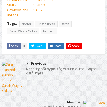
S04E20 –
S04E19 –
Cowboys and
S.O.B.
Indians
Tags:
doctor
Prison Break
sarah
Sarah Wayne Callies
tancredi
Share
0
Tweet
Share
Share
Previous
Νέες προδιαγραφές για τα αυτοκίνητα
από την Ε.Ε.
Next
Μικρόφωνο μπάνιου