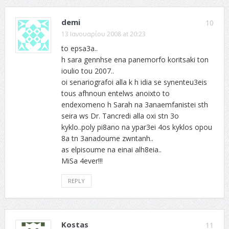
demi
10
13 Ιανουαρίου 2008 at 20:23
to epsa3a..
h sara gennhse ena panemorfo koritsaki ton
ioulio tou 2007..
oi senariografoi alla k h idia se synenteu3eis
tous afhnoun entelws anoixto to
endexomeno h Sarah na 3anaemfanistei sth
seira ws Dr. Tancredi alla oxi stn 3o
kyklo..poly pi8ano na ypar3ei 4os kyklos opou
8a tn 3anadoume zwntanh..
as elpisoume na einai alh8eia..
MiSa 4ever!!!
REPLY
Kostas
11