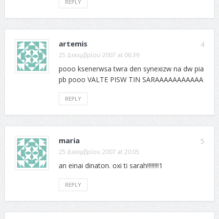
REPLY
artemis
4
25 Δεκεμβρίου 2007 at 06:39
pooo ksenerwsa twra den synexizw na dw pia
pb pooo VALTE PISW TIN SARAAAAAAAAAAA
REPLY
maria
5
25 Δεκεμβρίου 2007 at 20:05
an einai dinaton. oxi ti sarah!!!!!!!!1
REPLY