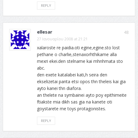
REPLY
ellesar
48
27 Ιανουαρίου 2008 at 21:21
xalaroste re paidia.oti egine,egine.sto lost
pethane o charlie,stenaxorhthikame alla
mexri ekei.den stelname kai mhnhmata sto
abc.
den exete katalabei kati,h seira den
ekselizetai panta etsi opos thn theleis kai gia
ayto kanei thn diafora.
an thelete na symbainei ayto poy epithimeite
ftiakste mia dikh sas gia na kanete oti
goystarete me toys protagonistes.
REPLY