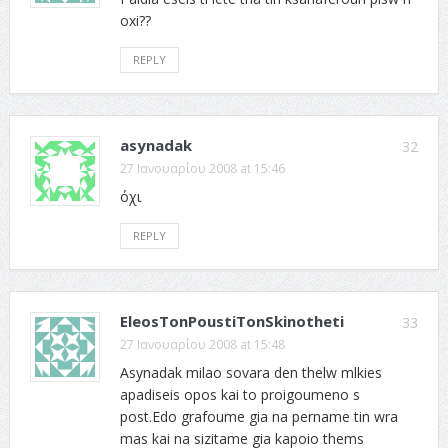
oxi??
REPLY
asynadak
32
27 Ιανουαρίου 2008 at 15:46
όχι
REPLY
EleosTonPoustiTonSkinotheti
33
27 Ιανουαρίου 2008 at 15:48
Asynadak milao sovara den thelw mlkies
apadiseis opos kai to proigoumeno s
post.Edo grafoume gia na pername tin wra
mas kai na sizitame gia kapoio thems