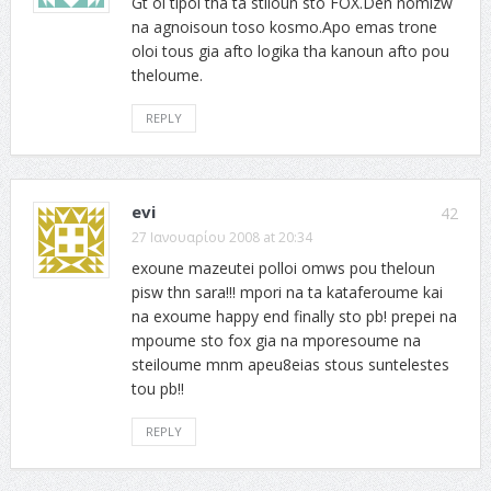
Gt oi tipoi tha ta stiloun sto FOX.Den nomizw
na agnoisoun toso kosmo.Apo emas trone
oloi tous gia afto logika tha kanoun afto pou
theloume.
REPLY
evi
42
27 Ιανουαρίου 2008 at 20:34
exoune mazeutei polloi omws pou theloun
pisw thn sara!!! mpori na ta kataferoume kai
na exoume happy end finally sto pb! prepei na
mpoume sto fox gia na mporesoume na
steiloume mnm apeu8eias stous suntelestes
tou pb!!
REPLY