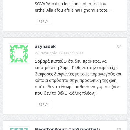
SOVARA oxi na leei kanei oti mlkia tou
erthei.Alla afou afti einai i gnomi s tote…..
REPLY
asynadak
34
27 Ιανουαρίου 2008 at 16:09
Σοβαρά πιστεύω ότι δεν πρόκειται να
επιστρέψει η Σάρα. Πέθανε στην σειρά, είχε
διάφορες διαφωνίες με τους παραγωγούς και
κάποια απρόοπτα στην προσωπική της ζωή,
οπότε δεν το θεωρώ πιθανό να γυρίσει (άσε
που δεν το θέλω κιόλας πλέον)!
REPLY
EleosTonPoustiTonSkinotheti
35