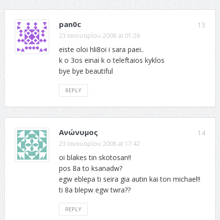
pan0c
13
23 Ιανουαρίου 2008 at 01:26
eiste oloi hli8oi i sara paei..
k o 3os einai k o teleftaios kyklos
bye bye beautiful
REPLY
Ανώνυμος
14
23 Ιανουαρίου 2008 at 17:42
oi blakes tin skotosan!!
pos 8a to ksanadw?
egw eblepa ti seira gia autin kai ton michael!!
ti 8a blepw egw twra??
REPLY