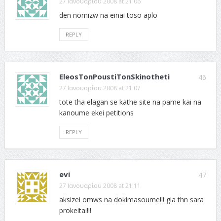
27 Ιανουαρίου 2008 at 21:06
den nomizw na einai toso aplo
REPLY
EleosTonPoustiTonSkinotheti
46
27 Ιανουαρίου 2008 at 21:07
tote tha elagan se kathe site na pame kai na
kanoume ekei petitions
REPLY
evi
47
27 Ιανουαρίου 2008 at 21:11
aksizei omws na dokimasoume!!! gia thn sara
prokeitai!!!