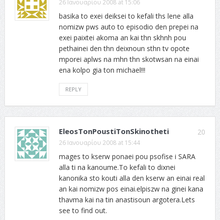
26 Ιανουαρίου 2008 at 15:06
basika to exei deiksei to kefali ths lene alla
nomizw pws auto to episodio den prepei na
exei paixtei akoma an kai thn skhnh pou
pethainei den thn deixnoun sthn tv opote
mporei aplws na mhn thn skotwsan na einai
ena kolpo gia ton michael!!!
REPLY
EleosTonPoustiTonSkinotheti
20
26 Ιανουαρίου 2008 at 15:44
mages to kserw ponaei pou psofise i SARA
alla ti na kanoume.To kefali to dixnei
kanonika sto kouti alla den kserw an einai real
an kai nomizw pos einai.elpiszw na ginei kana
thavma kai na tin anastisoun argotera.Lets
see to find out.