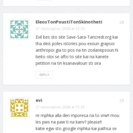
EleosTonPoustiTonSkinotheti
28
27 Ιανουαρίου 2008 at 15:20
Evil bes sto site Save-Sara-Tancredi.org kai
tha deis poles istories pou exoun grapsoi
anthropoi gia to pos na tin zodanepsoun.N
beito oloi se afto to site kai na kanete
petition na tin ksanavaloun sti sira
REPLY
evi
29
27 Ιανουαρίου 2008 at 15:30
re mphka alla den mporesa na to vrw!! mou
les pws na paw ti na kanv? please!!
katie egw sto google mphka kai pathsa se