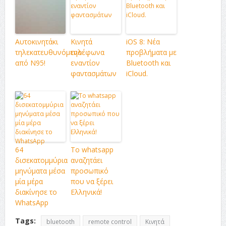
Αυτοκινητάκι
Κινητά
iOS 8: Νέα
τηλεκατευθυνόμενο
τηλέφωνα
προβλήματα με
από N95!
εναντίον
Bluetooth και
φαντασμάτων
iCloud.
64
Το whatsapp
δισεκατομμύρια
αναζητάει
μηνύματα μέσα
προσωπικό
μία μέρα
που να ξέρει
διακίνησε το
Ελληνικά!
WhatsApp
Tags:
bluetooth
remote control
Κινητά