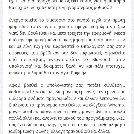
έχετε κάποια παροχή ρεύματος εκεί κοντά, γιατί η μπαταρία
θα αρχίσει να ξοδεύετε με γρηγορότερους ρυθμούς!
Ενεργοποιείτε το bluetooth στο κινητό (εγώ την πρώτη
φορά δεν το ενεργοποίησα και έφαγα μισή ώρα να βρω
γιατί δεν δουλεύει!) και μετά τρέχετε την εφαρμογή. Μέσα
από την εφαρμογή, κάνετε αναζήτηση bluetooth συσκευών
και με λίγη τύχη θα εμφανιστεί ο υπολογιστή σας στην
συσκευές που βρέθηκαν. Αν δεν εμφανιστεί, σηκωθείτε
από το κρεβάτι, ενεργοποιείστε το Bluetooth στον
υπολογιστή και δοκιμάστε ξανά. Αν και πάλι αποτύχει,
ανάψτε μία λαμπάδα στον Άγιο Ραφαήλ!
Αφού βρεθεί ο υπολογιστής σας, πατάτε σύνδεση…
καθυστερεί λίγο και ως δια μαγείας εμφανίζει ένα μενού με
διάφορα ονόματα προγραμμάτων και άλλων λειτουργιών.
Επιλέγετε το πρόγραμμα που θέλετε να ελέγξετε (winamp,
power point, windows media player, power dvd, και πολλά
πολλά άλλα) και ανοίγει το μενού του προγράμματος. Εκεί,
σας έχει διάφορες οδηγίες για το τι κάνει το κάθε πλήκτρο
(αυξομείωση φωνής, αλλαγή τραγουδιού και άλλα).