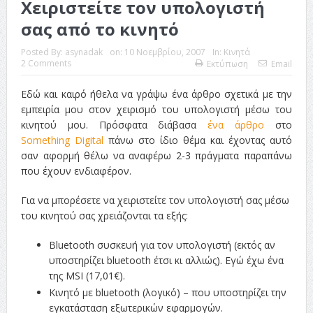
Χειριστείτε τον υπολογιστή
σας από το κινητό
Posted By:
asynadak
on:
10 Νοεμβρίου, 2007
In:
Κινητά
2 Comments
Εκτύπωση
Email
Εδώ και καιρό ήθελα να γράψω ένα άρθρο σχετικά με την
εμπειρία μου στον χειρισμό του υπολογιστή μέσω του
κινητού μου. Πρόσφατα διάβασα
ένα άρθρο
στο
Something Digital
πάνω στο ίδιο θέμα και έχοντας αυτό
σαν αφορμή θέλω να αναφέρω 2-3 πράγματα παραπάνω
που έχουν ενδιαφέρον.
Για να μπορέσετε να χειριστείτε τον υπολογιστή σας μέσω
του κινητού σας χρειάζονται τα εξής:
Bluetooth συσκευή για τον υπολογιστή (εκτός αν
υποστηρίζει bluetooth έτσι κι αλλιώς). Εγώ έχω ένα
της MSI (17,01€).
Κινητό με bluetooth (λογικό) – που υποστηρίζει την
εγκατάσταση εξωτερικών εφαρμογών.