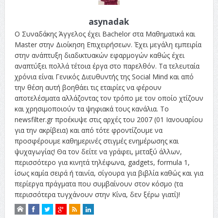
asynadak
Ο Συναδάκης Άγγελος έχει Bachelor στα Μαθηματικά και
Master στην Διοίκηση Επιχειρήσεων. Έχει μεγάλη εμπειρία
στην ανάπτυξη διαδικτυακών εφαρμογών καθώς έχει
αναπτύξει πολλά τέτοια έργα στο παρελθόν. Τα τελευταία
χρόνια είναι Γενικός Διευθυντής της Social Mind και από
την θέση αυτή βοηθάει τις εταιρίες να φέρουν
αποτελέσματα αλλάζοντας τον τρόπο με τον οποίο χτίζουν
και χρησιμοποιούν τα ψηφιακά τους κανάλια. Το
newsfilter.gr προέκυψε στις αρχές του 2007 (01 Ιανουαρίου
για την ακρίβεια) και από τότε φροντίζουμε να
προσφέρουμε καθημερινές στιγμές ενημέρωσης και
ψυχαγωγίας! Θα τον δείτε να γράφει, μεταξύ άλλων,
περισσότερο για κινητά τηλέφωνα, gadgets, formula 1,
ίσως καμία σειρά ή ταινία, σίγουρα για βιβλία καθώς και για
περίεργα πράγματα που συμβαίνουν στον κόσμο (τα
περισσότερα τυγχάνουν στην Κίνα, δεν ξέρω γιατί)!