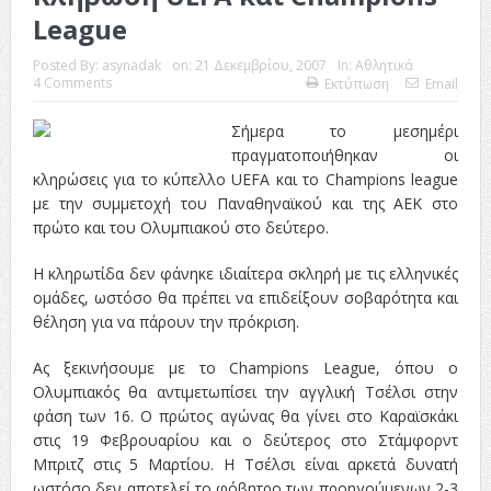
League
Posted By:
asynadak
on:
21 Δεκεμβρίου, 2007
In:
Αθλητικά
4 Comments
Εκτύπωση
Email
Σήμερα το μεσημέρι
πραγματοποιήθηκαν οι
κληρώσεις για το κύπελλο UEFA και το Champions league
με την συμμετοχή του Παναθηναϊκού και της ΑΕΚ στο
πρώτο και του Ολυμπιακού στο δεύτερο.
Η κληρωτίδα δεν φάνηκε ιδιαίτερα σκληρή με τις ελληνικές
ομάδες, ωστόσο θα πρέπει να επιδείξουν σοβαρότητα και
θέληση για να πάρουν την πρόκριση.
Ας ξεκινήσουμε με το Champions League, όπου ο
Ολυμπιακός θα αντιμετωπίσει την αγγλική Τσέλσι στην
φάση των 16. Ο πρώτος αγώνας θα γίνει στο Καραϊσκάκι
στις 19 Φεβρουαρίου και ο δεύτερος στο Στάμφορντ
Μπριτζ στις 5 Μαρτίου. Η Τσέλσι είναι αρκετά δυνατή
ωστόσο δεν αποτελεί το φόβητρο των προηγούμενων 2-3