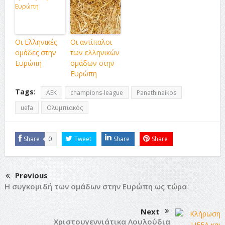
Οι Ελληνικές
Οι αντίπαλοι
ομάδες στην
των ελληνικών
Ευρώπη
ομάδων στην
Ευρώπη
Tags:
AEK
champions-league
Panathinaikos
uefa
Ολυμπιακός
Share
0
Tweet
Share
Share
Previous
Η συγκομιδή των ομάδων στην Ευρώπη ως τώρα
Next
Χριστουγεννιάτικα Λουλούδια