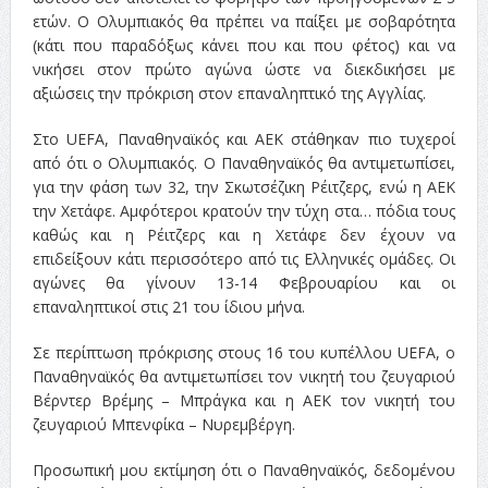
ετών. Ο Ολυμπιακός θα πρέπει να παίξει με σοβαρότητα
(κάτι που παραδόξως κάνει που και που φέτος) και να
νικήσει στον πρώτο αγώνα ώστε να διεκδικήσει με
αξιώσεις την πρόκριση στον επαναληπτικό της Αγγλίας.
Στο UEFA, Παναθηναϊκός και ΑΕΚ στάθηκαν πιο τυχεροί
από ότι ο Ολυμπιακός. Ο Παναθηναϊκός θα αντιμετωπίσει,
για την φάση των 32, την Σκωτσέζικη Ρέιτζερς, ενώ η ΑΕΚ
την Χετάφε. Αμφότεροι κρατούν την τύχη στα… πόδια τους
καθώς και η Ρέιτζερς και η Χετάφε δεν έχουν να
επιδείξουν κάτι περισσότερο από τις Ελληνικές ομάδες. Οι
αγώνες θα γίνουν 13-14 Φεβρουαρίου και οι
επαναληπτικοί στις 21 του ίδιου μήνα.
Σε περίπτωση πρόκρισης στους 16 του κυπέλλου UEFA, ο
Παναθηναϊκός θα αντιμετωπίσει τον νικητή του ζευγαριού
Βέρντερ Βρέμης – Μπράγκα και η ΑΕΚ τον νικητή του
ζευγαριού Μπενφίκα – Νυρεμβέργη.
Προσωπική μου εκτίμηση ότι ο Παναθηναϊκός, δεδομένου