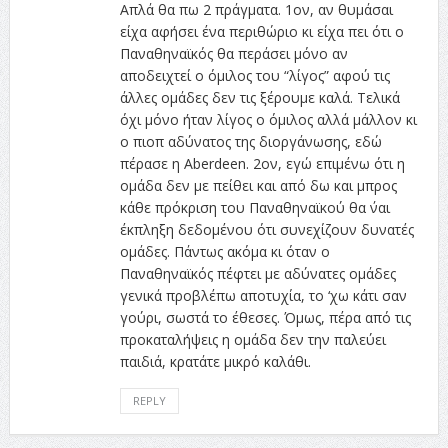
Απλά θα πω 2 πράγματα. 1ον, αν θυμάσαι
είχα αφήσει ένα περιθώριο κι είχα πει ότι ο
Παναθηναϊκός θα περάσει μόνο αν
αποδειχτεί ο όμιλος του “λίγος” αφού τις
άλλες ομάδες δεν τις ξέρουμε καλά. Τελικά
όχι μόνο ήταν λίγος ο όμιλος αλλά μάλλον κι
ο πιοπ αδύνατος της διοργάνωσης, εδώ
πέρασε η Aberdeen. 2ον, εγώ επιμένω ότι η
ομάδα δεν με πείθει και από δω και μπρος
κάθε πρόκριση του Παναθηναϊκού θα ΄ναι
έκπληξη δεδομένου ότι συνεχίζουν δυνατές
ομάδες. Πάντως ακόμα κι όταν ο
Παναθηναϊκός πέφτει με αδύνατες ομάδες
γενικά προβλέπω αποτυχία, το ‘χω κάτι σαν
γούρι, σωστά το έθεσες. Όμως, πέρα από τις
προκαταλήψεις η ομάδα δεν την παλεύει
παιδιά, κρατάτε μικρό καλάθι.
REPLY