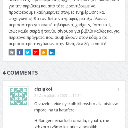
για την ακρίβεια) και από τότε φροντίζουμε να
προσφέρουμε καθημερινές στιγμές ενημέρωσης και
ψυχαγωγίας! Θα τον δείτε να γράφει, μεταξύ άλλων,
περισσότερο για κινητά τηλέφωνα, gadgets, formula 1,
ίσως καμία σειρά ή ταινία, σίγουρα για βιβλία καθώς και για
περίεργα πράγματα που συμβαίνουν στον κόσμο (τα
περισσότερα τυγχάνουν στην Κίνα, δεν ξέρω γιατί)!
4 COMMENTS
chzigkol
1
21 Δεκεμβρίου 2007 at 15:34
O vazelos eixe dyskolh klhrwshm alla pistevw
mporei na ta kataferei.
H Rangers einai kalh omada, dynath, me
grhgoro ry8mo kai arketa poiotikh