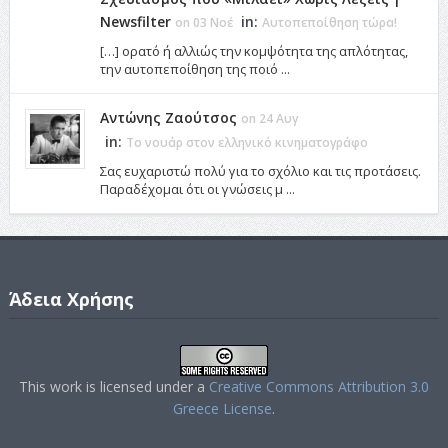
Newsfilter
in:
on 03 Νοέ
Αυτοπεποίθηση τώρα!
[…] ορατό ή αλλιώς την κομψότητα της απλότητας,
την αυτοπεποίθηση της ποιό ...
Αντώνης Ζαούτσος
on 24 Αυγ
in:
Το νουάρ στον ελληνικό κινηματογράφο
Σας ευχαριστώ πολύ για το σχόλιο και τις προτάσεις.
Παραδέχομαι ότι οι γνώσεις μ ...
Άδεια Χρήσης
This work is licensed under a
Creative Commons Attribution 3.0
Greece License
.