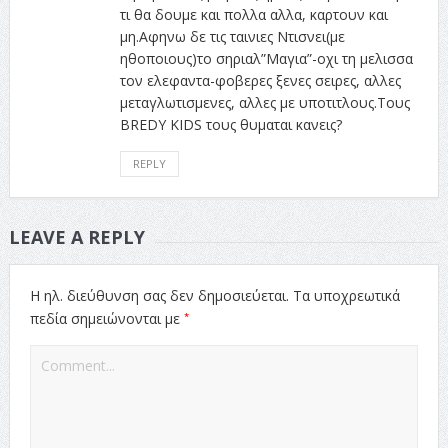
τι θα δουμε και πολλα αλλα, καρτουν και
μη.Αφηνω δε τις ταινιες Ντισνει(με
ηθοποιους)το σηριαλ”Μαγια”-οχι τη μελισσα
τον ελεφαντα-φοβερες ξενες σειρες, αλλες
μεταγλωτισμενες, αλλες με υποτιτλους.Τους
BREDY KIDS τους θυμαται κανεις?
REPLY
LEAVE A REPLY
Η ηλ. διεύθυνση σας δεν δημοσιεύεται.
Τα υποχρεωτικά
*
πεδία σημειώνονται με