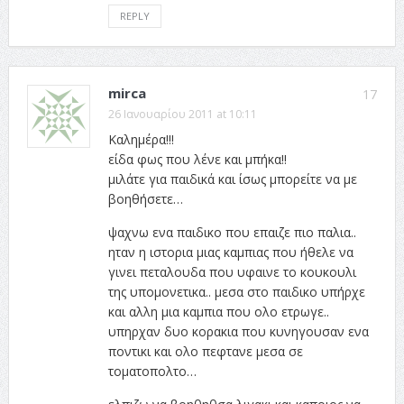
REPLY
mirca
17
26 Ιανουαρίου 2011 at 10:11
Καλημέρα!!!
είδα φως που λένε και μπήκα!!
μιλάτε για παιδικά και ίσως μπορείτε να με
βοηθήσετε…
ψαχνω ενα παιδικο που επαιζε πιο παλια..
ηταν η ιστορια μιας καμπιας που ήθελε να
γινει πεταλουδα που υφαινε το κουκουλι
της υπομονετικα.. μεσα στο παιδικο υπήρχε
και αλλη μια καμπια που ολο ετρωγε..
υπηρχαν δυο κορακια που κυνηγουσαν ενα
ποντικι και ολο πεφτανε μεσα σε
τοματοπολτο…