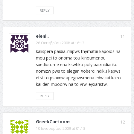
REPLY
eleni..
11
26 Οκτωβρίου 2008 at 16:13
kalispera paidia..mipws thymatai kapoios na
mou pei to onoma tou kinoumenou
sxediou..me ena kswtiko poly paixnidiariko
nomizw pws to elegan Xoberdi ndik..i kapws
etsi..to psaxnw apegnwsmena edw kai kairo
kai den mboorw na to vrw..eyxaristw..
REPLY
GreekCartoons
12
10 Ιανουαρίου 2009 at 01:13