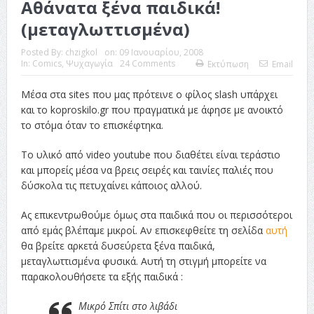
Αθάνατα ξένα παιδικά!
(μεταγλωττισμένα)
Posted By:
chzigkol
on:
09 Ιανουαρίου, 2008
In:
Comics
,
Ψυχαγωγία
24 Comments
Εκτύπωση
Email
Μέσα στα sites που μας πρότεινε ο φίλος slash υπάρχει
και το koproskilo.gr που πραγματικά με άφησε με ανοικτό
το στόμα όταν το επισκέφτηκα.
Το υλικό από video youtube που διαθέτει είναι τεράστιο
και μπορείς μέσα να βρεις σειρές και ταινίες παλιές που
δύσκολα τις πετυχαίνει κάποιος αλλού.
Ας επικεντρωθούμε όμως στα παιδικά που οι περισσότεροι
από εμάς βλέπαμε μικροί. Αν επισκεφθείτε τη σελίδα
αυτή
θα βρείτε αρκετά δυσεύρετα ξένα παιδικά,
μεταγλωττισμένα φυσικά. Αυτή τη στιγμή μπορείτε να
παρακολουθήσετε τα εξής παιδικά :
Μικρό Σπίτι στο λιβάδι