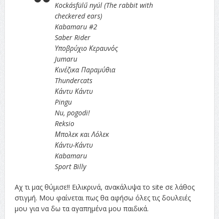
Kockásfülű nyúl (The rabbit with
checkered ears)
Kabamaru #2
Saber Rider
Υποβρύχιο Κεραυνός
Jumaru
Κινέζικα Παραμύθια
Thundercats
Κάντυ Κάντυ
Pingu
Nu, pogodi!
Reksio
Μπολεκ και Λόλεκ
Κάντυ-Κάντυ
Kabamaru
Sport Billy
Αχ τι μας θύμισε!! Ειλικρινά, ανακάλυψα το site σε λάθος
στιγμή. Μου φαίνεται πως θα αφήσω όλες τις δουλειές
μου για να δω τα αγαπημένα μου παιδικά.