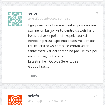
yelte
7
24 Φεβρουαρίου 2008 at 13:59
Egw psaxnw na brw ena paidiko pou itan leei
sto mellon kai ypirxe to dentro tis zwis kai o
irwas leei ,eixe pe8anei i kopela tou kai
eprepe n perasei apo ena dasos me ti mixani
tou kai etsi opws pernouse emfanizotan
fantasmata kai leei eprepe na paei se mia poli
me ena fragma to opoio
katastrafike….Opoios 3erei tpt as
eidopoihsei……
REPLY
selefa
7.1
4 Σεπτεμβρίου 2010 at 00:11