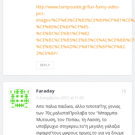
http://www.tsimpountiii.gr/fun-funny-video-
pics-
images/%CF%83%CE%B5%CE%B9%CF%81%CE%
%CF%80%CE%BF%CF%85-
%CE%BC%CE%B1%CF%82-
%CE%BC%CE%B5%CE%B3%CE%AC%CE%BB%CF
%CE%BC%CE%AD%CF%81%CE%BF%CF%82-
2%CE%BF/
REPLY
Faraday
19
9 Δεκεμβρίου 2012 at 11:03
Απο παλια παιδικα, αλλο τιποτα!Της γενιας
των 70ς μαλιστα!Προλαβα τον “Μπαρμπα-
Μυτουση, τον Ποπαυ, τη Λασση, το
υποβρυχιο στηγκρευ,το”η μεγαλη γαλαζια
σφαιρα”τους μικρους ηρωες,το για να δουμε