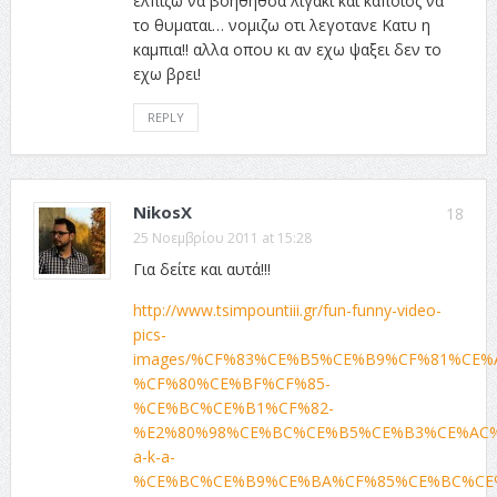
ελπιζω να βοηθηθσα λιγακι και καποιος να
το θυμαται… νομιζω οτι λεγοτανε Κατυ η
καμπια!! αλλα οπου κι αν εχω ψαξει δεν το
εχω βρει!
REPLY
NikosX
18
25 Νοεμβρίου 2011 at 15:28
Για δείτε και αυτά!!!
http://www.tsimpountiii.gr/fun-funny-video-
pics-
images/%CF%83%CE%B5%CE%B9%CF%81%CE%
%CF%80%CE%BF%CF%85-
%CE%BC%CE%B1%CF%82-
%E2%80%98%CE%BC%CE%B5%CE%B3%CE%AC
a-k-a-
%CE%BC%CE%B9%CE%BA%CF%85%CE%BC%CE