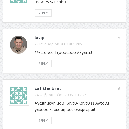
prawles sanshiro
REPLY
krap
5
23 Ιανουαρίου 2008 at 12:05
@ectoras: Τζουμαρού λέγεται!
REPLY
cat the brat
6
24 Φεβρουαρίου 2008 at 12:26
Αγαπημενη μου Καντυ-Καντυ.Ω Αντονι!!!
γερασα κι ακομη σας σκεφτομαι!
REPLY