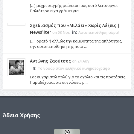
[…] μέχρι στιγμής φαίνεται πως αυτό λειτουργεί.
Παλιότερα είχα γράψει για ...
Σχεδιασμός που «Μιλάει» Χωρίς Λέξεις |
Newsfilter
in:
on 03 Νοέ
Αυτοπεποίθηση τώρα!
[…] ορατό ή αλλιώς την κομψότητα της απλότητας,
την αυτοπεποίθηση της ποιό ...
Αντώνης Ζαούτσος
on 24 Αυγ
in:
Το νουάρ στον ελληνικό κινηματογράφο
Σας ευχαριστώ πολύ για το σχόλιο και τις προτάσεις.
Παραδέχομαι ότι οι γνώσεις μ ...
Άδεια Χρήσης