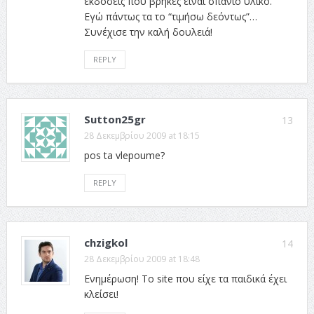
εκδόσεις που βρήκες είναι σπάνιο υλικό.
Εγώ πάντως τα το “τιμήσω δεόντως”…
Συνέχισε την καλή δουλειά!
REPLY
Sutton25gr
13
28 Δεκεμβρίου 2009 at 18:15
pos ta vlepoume?
REPLY
chzigkol
14
28 Δεκεμβρίου 2009 at 18:48
Ενημέρωση! Το site που είχε τα παιδικά έχει
κλείσει!