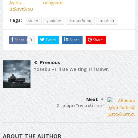
Αγίου
στ’άρματα
Βαλεντίνου
Tags:
video
youtube
διασκέδαση
παιδικά
Share
0
Tweet
Share
Share
Previous
Yosebu – I ‘ll Be Waiting Till Dawn
Next
Στρώμα “αγκαλίτσα”
ABOUT THE AUTHOR