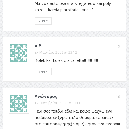
Akrivws auto psaxnw ki egw edw kai poly
kairo… kamia plhroforia kaneis?
REPLY
V.P.
9
27 Μαρτίου 2008 at 23:12
Bolek kai Lolek ola ta lefta!!!!!!!!!!!!!!!!!
REPLY
Ανώνυμος
10
17 Οκτωβρίου 2008 at 13:00
Γεια σας παιδια εδω και καιρο ψαχνω ενα
παιδικο,δεν ξερω τιτλο,θυμαμαι το επαιζε
στο cartoon(κρητης) νομιζω,ηταν ενα αγορακι