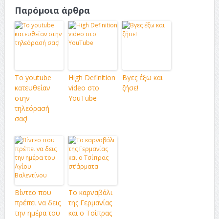
Παρόμοια άρθρα
Το youtube
High Definition
Βγες έξω και
κατευθείαν
video στο
ζήσε!
στην
YouTube
τηλεόρασή
σας!
Βίντεο που
Το καρναβάλι
πρέπει να δεις
της Γερμανίας
την ημέρα του
και ο Τσίπρας