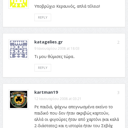
Υποβρύχιο Κεραυνός, απλά τέλειο!
REPLY
katagelies.gr
2
9 Ιανουαρίου 2008 at 18:03
Τι μου θύμισες τώρα..
REPLY
kartman19
3
12 Ιανουαρίου 2008 at 03:21
Ρε παιδιά, ψάχνω απεγνωσμένα εκείνο το
παιδικό που δεν ήταν ακριβώς καρτούν,
αλλά οι φιγούρες ήταν από χαρτόνι (και καλά
2-διάστατες) και η ιστορία ήταν του Σεβάχ