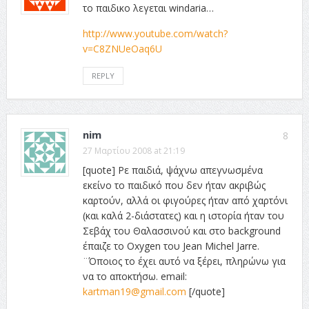
το παιδικο λεγεται windaria…
http://www.youtube.com/watch?
v=C8ZNUeOaq6U
REPLY
nim
8
27 Μαρτίου 2008 at 21:19
[quote] Ρε παιδιά, ψάχνω απεγνωσμένα
εκείνο το παιδικό που δεν ήταν ακριβώς
καρτούν, αλλά οι φιγούρες ήταν από χαρτόνι
(και καλά 2-διάστατες) και η ιστορία ήταν του
Σεβάχ του Θαλασσινού και στο background
έπαιζε το Oxygen του Jean Michel Jarre.
¨Όποιος το έχει αυτό να ξέρει, πληρώνω για
να το αποκτήσω. email:
kartman19@gmail.com
[/quote]