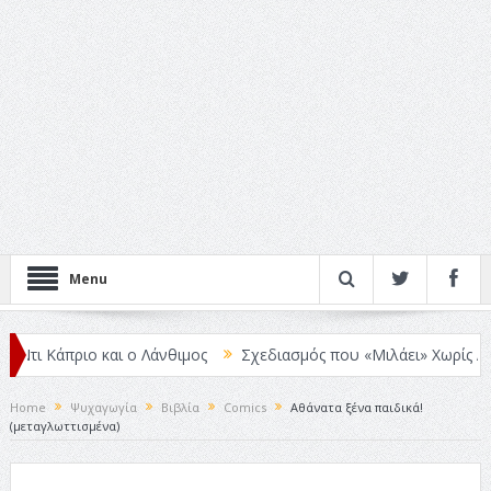
Menu
ριο και ο Λάνθιμος
Σχεδιασμός που «Μιλάει» Χωρίς Λέξεις
Σπ
Home
Ψυχαγωγία
Βιβλία
Comics
Αθάνατα ξένα παιδικά!
(μεταγλωττισμένα)