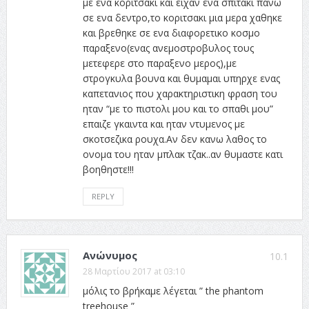
με ενα κοριτσακι και ειχαν ενα σπιτακι πανω
σε ενα δεντρο,το κοριτσακι μια μερα χαθηκε
και βρεθηκε σε ενα διαφορετικο κοσμο
παραξενο(ενας ανεμοστροβυλος τους
μετεφερε στο παραξενο μερος),με
στρογκυλα βουνα και θυμαμαι υπηρχε ενας
καπετανιος που χαρακτηριστικη φραση του
ηταν “με το πιστολι μου και το σπαθι μου”
επαιζε γκαιντα και ηταν ντυμενος με
σκοτσεζικα ρουχα.Αν δεν κανω λαθος το
ονομα του ηταν μπλακ τζακ..αν θυμαστε κατι
βοηθηστε!!!
REPLY
Ανώνυμος
10.1
28 Μαρτίου 2017 at 03:10
μόλις το βρήκαμε λέγεται ” the phantom
treehouse ”