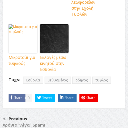
λεωφορείων
στην Σχολή
Τυφλών
Μικροτσίπ για
Εκλογές μέσω
τυφλούς
κινητού στην
Εσθονία
Tags:
Εσθονία
μεθυσμένος
οδηγός
τυφλός
Share
0
Tweet
Share
Share
Previous
Χρόνια “Λίγα” Spam!