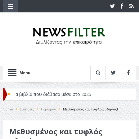
Menu
Τα βιβλία που διάβασα μέσα στο 2025
Κριτικές ταινιών: Ο Ντι Κάπριο και ο Λάνθιμος
Home
Ειδήσεις
Περίεργα
Μεθυσμένος και τυφλός οδηγός!
Σχεδιασμός που «Μιλάει» Χωρίς Λέξεις
Μεθυσμένος και τυφλός
Σπιρτόκουτο: η απόλυτη αντισυμβατική καλοκαιρινή