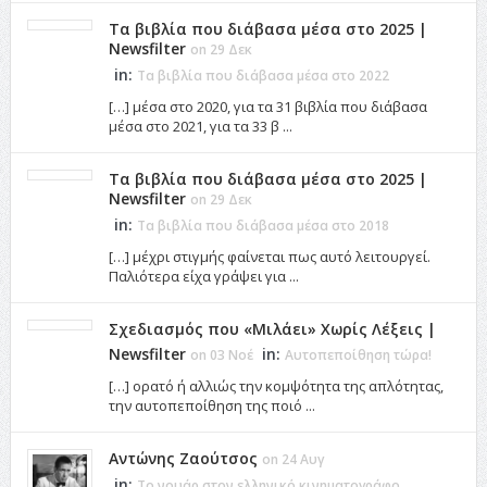
Τα βιβλία που διάβασα μέσα στο 2025 |
Newsfilter
on 29 Δεκ
in:
Τα βιβλία που διάβασα μέσα στο 2022
[…] μέσα στο 2020, για τα 31 βιβλία που διάβασα
μέσα στο 2021, για τα 33 β ...
Τα βιβλία που διάβασα μέσα στο 2025 |
Newsfilter
on 29 Δεκ
in:
Τα βιβλία που διάβασα μέσα στο 2018
[…] μέχρι στιγμής φαίνεται πως αυτό λειτουργεί.
Παλιότερα είχα γράψει για ...
Σχεδιασμός που «Μιλάει» Χωρίς Λέξεις |
Newsfilter
in:
on 03 Νοέ
Αυτοπεποίθηση τώρα!
[…] ορατό ή αλλιώς την κομψότητα της απλότητας,
την αυτοπεποίθηση της ποιό ...
Αντώνης Ζαούτσος
on 24 Αυγ
in:
Το νουάρ στον ελληνικό κινηματογράφο