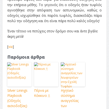
την επήρεια μέθης. Το γεγονός ότι ο οδηγός ήταν τυφλός
αγνοήθηκε στην απόφαση των αστυνομικών, καθώς ο
οδηγός ισχυρίσθηκε ότι παρότι τυφλός, διασκεδάζει πάρα
πολύ την οδήγηση και ότι είναι πάρα πολύ καλός οδηγός!
Έναν τέτοιο να πετύχεις στον δρόμο σου και άντε βγάλε
άκρη μετά!
[
via
]
Παρόμοια άρθρα
Silver Linings
Πέρνα με
Ηχητικό
Playbook
Κόκκινο ;!;
σύστημα
(Οδηγός
αναγγελίας
αισιοδοξίας)
των