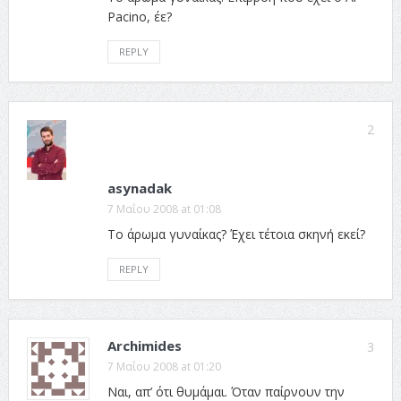
Pacino, έε?
REPLY
2
asynadak
7 Μαΐου 2008 at 01:08
Το άρωμα γυναίκας? Έχει τέτοια σκηνή εκεί?
REPLY
Archimides
3
7 Μαΐου 2008 at 01:20
Ναι, απ’ ότι θυμάμαι. Όταν παίρνουν την