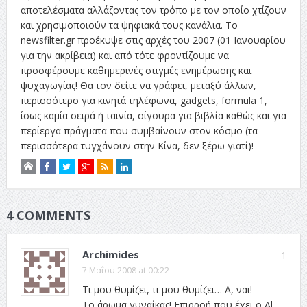
αποτελέσματα αλλάζοντας τον τρόπο με τον οποίο χτίζουν
και χρησιμοποιούν τα ψηφιακά τους κανάλια. Το
newsfilter.gr προέκυψε στις αρχές του 2007 (01 Ιανουαρίου
για την ακρίβεια) και από τότε φροντίζουμε να
προσφέρουμε καθημερινές στιγμές ενημέρωσης και
ψυχαγωγίας! Θα τον δείτε να γράφει, μεταξύ άλλων,
περισσότερο για κινητά τηλέφωνα, gadgets, formula 1,
ίσως καμία σειρά ή ταινία, σίγουρα για βιβλία καθώς και για
περίεργα πράγματα που συμβαίνουν στον κόσμο (τα
περισσότερα τυγχάνουν στην Κίνα, δεν ξέρω γιατί)!
4 COMMENTS
Archimides
1
7 Μαΐου 2008 at 00:22
Τι μου θυμίζει, τι μου θυμίζει… Α, ναι!
Το άρωμα γυναίκας! Επιρροή που έχει ο Al