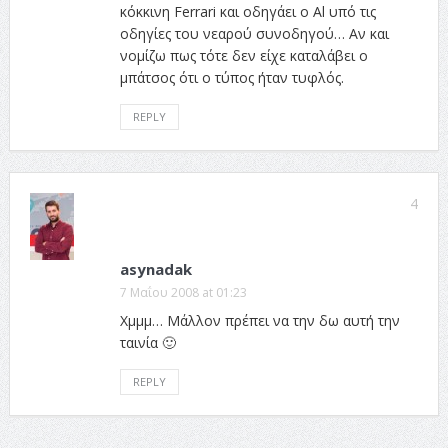
κόκκινη Ferrari και οδηγάει ο Al υπό τις
οδηγίες του νεαρού συνοδηγού… Αν και
νομίζω πως τότε δεν είχε καταλάβει ο
μπάτσος ότι ο τύπος ήταν τυφλός.
REPLY
4
asynadak
7 Μαΐου 2008 at 01:23
Χμμμ… Μάλλον πρέπει να την δω αυτή την
ταινία 🙂
REPLY