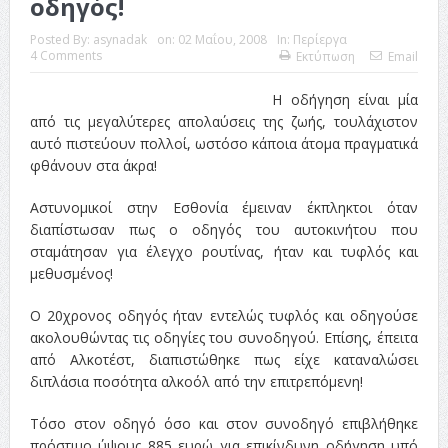
οδηγός!
ταινία
Posted By:
asynadak
on:
02 Μαΐου, 2008
In:
Περίεργα
Το Top 5 της εβδομάδας #517
4 Comments
Εκτύπωση
Email
Το νουάρ στον ελληνικό κινηματογράφο
Η οδήγηση είναι μία
από τις μεγαλύτερες απολαύσεις της ζωής, τουλάχιστον
Η Φροντίδα Έχει Πολλές Μορφές: Κι Όλες Σε Αφορούν
αυτό πιστεύουν πολλοί, ωστόσο κάποια άτομα πραγματικά
Τρία Βήματα Μπροστά για Σένα και την Επιχείρησή σου
φθάνουν στα άκρα!
Όψεις και Απόψεις
Αξίζει άραγε?
Αστυνομικοί στην Εσθονία έμειναν έκπληκτοι όταν
διαπίστωσαν πως ο οδηγός του αυτοκινήτου που
σταμάτησαν για έλεγχο ρουτίνας, ήταν και τυφλός και
μεθυσμένος!
Ο 20χρονος οδηγός ήταν εντελώς τυφλός και οδηγούσε
ακολουθώντας τις οδηγίες του συνοδηγού. Επίσης, έπειτα
από Αλκοτέστ, διαπιστώθηκε πως είχε καταναλώσει
διπλάσια ποσότητα αλκοόλ από την επιτρεπόμενη!
Τόσο στον οδηγό όσο και στον συνοδηγό επιβλήθηκε
πρόστιμο ύψους 885 ευρώ για επικίνδυνη οδήγηση υπό