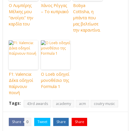
Ο Λυμπέρης
Χάνος Ρέγγας
Bobya
Μέλκης μου
– Το κυπριακό
Cottisha, η
“ανοίγει” την
μπάντα που
καρδία του
μας βελτίωσε
την καραντίνα.
F1: Valencia:
O Loeb οδηγεί
Δέκα οδηγοί
μονοθέσιο της
παίρνουν
Formula 1
ποινή
Tags:
43rd awards
academy
acm
coutry music
Share
0
Tweet
Share
Share