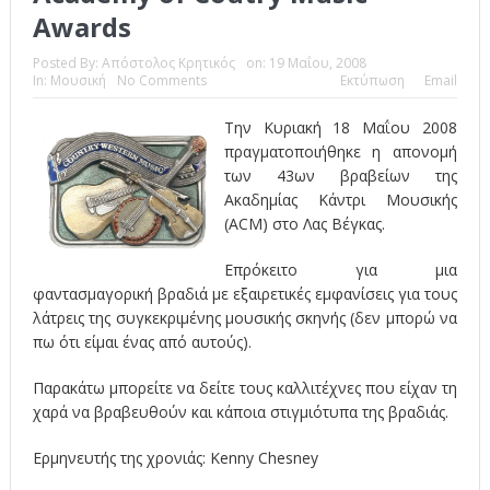
Awards
Το Top 5 της εβδομάδας #517
Posted By:
Απόστολος Κρητικός
on:
19 Μαΐου, 2008
Το νουάρ στον ελληνικό κινηματογράφο
In:
Μουσική
No Comments
Εκτύπωση
Email
Η Φροντίδα Έχει Πολλές Μορφές: Κι Όλες Σε Αφορούν
Την Κυριακή 18 Μαΐου 2008
πραγματοποιήθηκε η απονομή
Τρία Βήματα Μπροστά για Σένα και την Επιχείρησή σου
των 43ων βραβείων της
Όψεις και Απόψεις
Αξίζει άραγε?
Ακαδημίας Κάντρι Μουσικής
(ACM) στο Λας Βέγκας.
Επρόκειτο για μια
φαντασμαγορική βραδιά με εξαιρετικές εμφανίσεις για τους
λάτρεις της συγκεκριμένης μουσικής σκηνής (δεν μπορώ να
πω ότι είμαι ένας από αυτούς).
Παρακάτω μπορείτε να δείτε τους καλλιτέχνες που είχαν τη
χαρά να βραβευθούν και κάποια στιγμιότυπα της βραδιάς.
Ερμηνευτής της χρονιάς:
Kenny Chesney