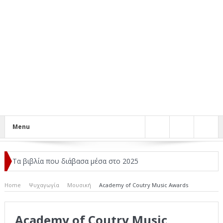
Menu
Τα βιβλία που διάβασα μέσα στο 2025
Κριτικές ταινιών: Ο Ντι Κάπριο και ο Λάνθιμος
Home
Ψυχαγωγία
Μουσική
Academy of Coutry Music Awards
Σχεδιασμός που «Μιλάει» Χωρίς Λέξεις
Academy of Coutry Music
Σπιρτόκουτο: η απόλυτη αντισυμβατική καλοκαιρινή ταινία