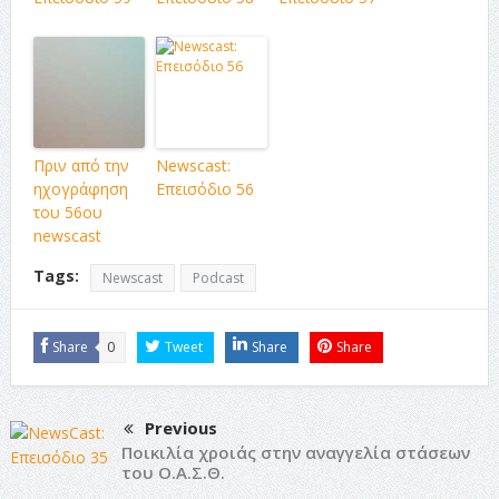
Πριν από την
Newscast:
ηχογράφηση
Επεισόδιο 56
του 56ου
newscast
Tags:
Newscast
Podcast
Share
0
Tweet
Share
Share
Previous
Ποικιλία χροιάς στην αναγγελία στάσεων
του Ο.Α.Σ.Θ.