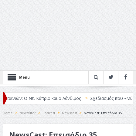
Menu
αινιών: Ο Ντι Κάπριο και ο Λάνθιμος
Σχεδιασμός που «Μιλάει» Χω
Home
Newsfilter
Podcast
Newscast
NewsCast: Επεισόδιο 35
NewsCast: Επεισόδιο 35