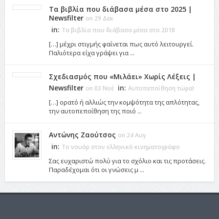
Τα βιβλία που διάβασα μέσα στο 2025 |
Newsfilter
on 29 Δεκ
in:
Τα βιβλία που διάβασα μέσα στο 2018
[…] μέχρι στιγμής φαίνεται πως αυτό λειτουργεί.
Παλιότερα είχα γράψει για ...
Σχεδιασμός που «Μιλάει» Χωρίς Λέξεις |
Newsfilter
in:
on 03 Νοέ
Αυτοπεποίθηση τώρα!
[…] ορατό ή αλλιώς την κομψότητα της απλότητας,
την αυτοπεποίθηση της ποιό ...
Αντώνης Ζαούτσος
on 24 Αυγ
in:
Το νουάρ στον ελληνικό κινηματογράφο
Σας ευχαριστώ πολύ για το σχόλιο και τις προτάσεις.
Παραδέχομαι ότι οι γνώσεις μ ...