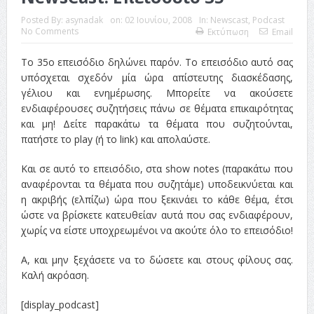
Posted By:
asynadak
on:
02 Ιουνίου, 2008
In:
Newscast
,
Podcast
No Comments
Εκτύπωση
Email
Το 35o επεισόδιο δηλώνει παρόν. Το επεισόδιο αυτό σας
υπόσχεται σχεδόν μία ώρα απίστευτης διασκέδασης,
γέλιου και ενημέρωσης. Μπορείτε να ακούσετε
ενδιαφέρουσες συζητήσεις πάνω σε θέματα επικαιρότητας
και μη! Δείτε παρακάτω τα θέματα που συζητούνται,
πατήστε το play (ή το link) και απολαύστε.
Και σε αυτό το επεισόδιο, στα show notes (παρακάτω που
αναφέρονται τα θέματα που συζητάμε) υποδεικνύεται και
η ακριβής (ελπίζω) ώρα που ξεκινάει το κάθε θέμα, έτσι
ώστε να βρίσκετε κατευθείαν αυτά που σας ενδιαφέρουν,
χωρίς να είστε υποχρεωμένοι να ακούτε όλο το επεισόδιο!
Α, και μην ξεχάσετε να το δώσετε και στους φίλους σας.
Καλή ακρόαση.
[display_podcast]