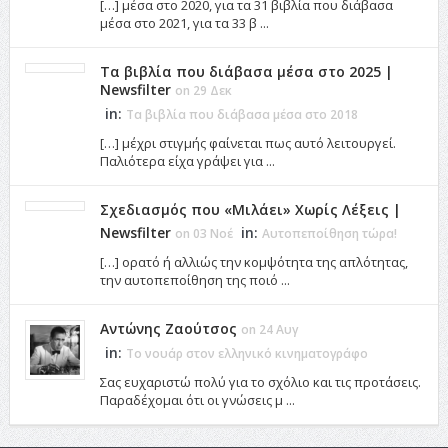
[…] μέσα στο 2020, για τα 31 βιβλία που διάβασα
μέσα στο 2021, για τα 33 β ...
Τα βιβλία που διάβασα μέσα στο 2025 |
Newsfilter
on 29 Δεκ
in:
Τα βιβλία που διάβασα μέσα στο 2018
[…] μέχρι στιγμής φαίνεται πως αυτό λειτουργεί.
Παλιότερα είχα γράψει για ...
Σχεδιασμός που «Μιλάει» Χωρίς Λέξεις |
Newsfilter
in:
on 03 Νοέ
Αυτοπεποίθηση τώρα!
[…] ορατό ή αλλιώς την κομψότητα της απλότητας,
την αυτοπεποίθηση της ποιό ...
Αντώνης Ζαούτσος
on 24 Αυγ
in:
Το νουάρ στον ελληνικό κινηματογράφο
Σας ευχαριστώ πολύ για το σχόλιο και τις προτάσεις.
Παραδέχομαι ότι οι γνώσεις μ ...