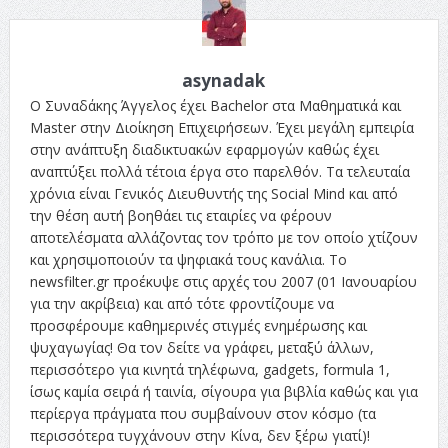
asynadak
Ο Συναδάκης Άγγελος έχει Bachelor στα Μαθηματικά και
Master στην Διοίκηση Επιχειρήσεων. Έχει μεγάλη εμπειρία
στην ανάπτυξη διαδικτυακών εφαρμογών καθώς έχει
αναπτύξει πολλά τέτοια έργα στο παρελθόν. Τα τελευταία
χρόνια είναι Γενικός Διευθυντής της Social Mind και από
την θέση αυτή βοηθάει τις εταιρίες να φέρουν
αποτελέσματα αλλάζοντας τον τρόπο με τον οποίο χτίζουν
και χρησιμοποιούν τα ψηφιακά τους κανάλια. Το
newsfilter.gr προέκυψε στις αρχές του 2007 (01 Ιανουαρίου
για την ακρίβεια) και από τότε φροντίζουμε να
προσφέρουμε καθημερινές στιγμές ενημέρωσης και
ψυχαγωγίας! Θα τον δείτε να γράφει, μεταξύ άλλων,
περισσότερο για κινητά τηλέφωνα, gadgets, formula 1,
ίσως καμία σειρά ή ταινία, σίγουρα για βιβλία καθώς και για
περίεργα πράγματα που συμβαίνουν στον κόσμο (τα
περισσότερα τυγχάνουν στην Κίνα, δεν ξέρω γιατί)!