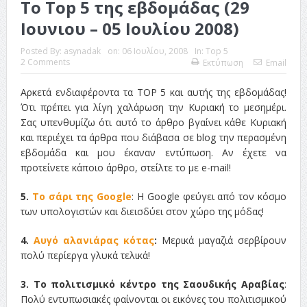
Το Top 5 της εβδομάδας (29
ταινία
Ιουνιου – 05 Ιουλίου 2008)
Το Top 5 της εβδομάδας #517
Posted By:
asynadak
on:
06 Ιουλίου, 2008
In:
Top 5
2 Comments
Εκτύπωση
Email
Το νουάρ στον ελληνικό κινηματογράφο
Αρκετά ενδιαφέροντα τα TOP 5 και αυτής της εβδομάδας!
Η Φροντίδα Έχει Πολλές Μορφές: Κι Όλες Σε Αφορούν
Ότι πρέπει για λίγη χαλάρωση την Κυριακή το μεσημέρι.
Σας υπενθυμίζω ότι αυτό το άρθρο βγαίνει κάθε Κυριακή
Τρία Βήματα Μπροστά για Σένα και την Επιχείρησή σου
και περιέχει τα άρθρα που διάβασα σε blog την περασμένη
Όψεις και Απόψεις
Αξίζει άραγε?
εβδομάδα και μου έκαναν εντύπωση. Αν έχετε να
προτείνετε κάποιο άρθρο, στείλτε το με e-mail!
5.
Το σάρι της Google
: Η Google φεύγει από τον κόσμο
των υπολογιστών και διεισδύει στον χώρο της μόδας!
4.
Αυγό αλανιάρας κότας
:
Μερικά μαγαζιά σερβίρουν
πολύ περίεργα γλυκά τελικά!
3. Το πολιτισμικό κέντρο της Σαουδικής Αραβίας
:
Πολύ εντυπωσιακές φαίνονται οι εικόνες του πολιτισμικού