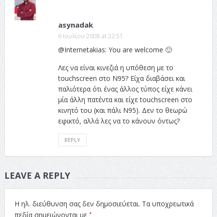
asynadak
6 Ιουλίου 2008 at 22:51
@Internetakias: You are welcome 🙂
Λες να είναι κινεζιά η υπόθεση με το
touchscreen στο N95? Είχα διαβάσει και
παλιότερα ότι ένας άλλος τύπος είχε κάνει
μία άλλη πατέντα και είχε touchscreen στο
κινητό του (και πάλι N95). Δεν το θεωρώ
εφικτό, αλλά λες να το κάνουν όντως?
REPLY
LEAVE A REPLY
Η ηλ. διεύθυνση σας δεν δημοσιεύεται.
Τα υποχρεωτικά
*
πεδία σημειώνονται με