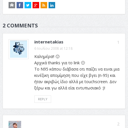
2 COMMENTS
internetakias
1
6 Ιουλίου 2008 at 12:18
Καλημέρα!! 🙂
Αρχικά thanks για το link 🙂
Το N95 κάπου διάβασα οτι παίζει να ειναι μια
κινέζικη απομίμηση που είχε βγει (n-95) και
ήταν ακριβώς ίδιο αλλά με touchscreen. Δεν
ξέρω και γω αλλά είαι εντυπωσιακό :)!
REPLY
2