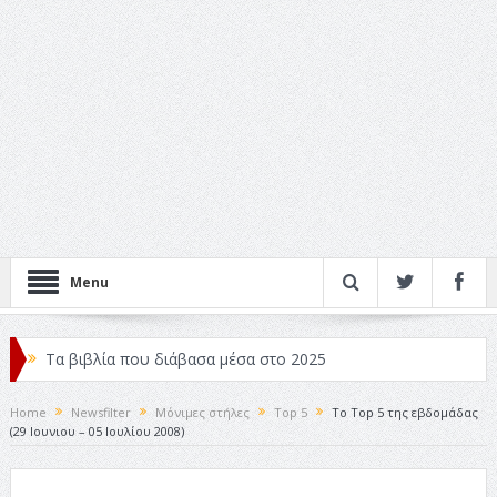
Menu
Τα βιβλία που διάβασα μέσα στο 2025
Κριτικές ταινιών: Ο Ντι Κάπριο και ο Λάνθιμος
Home
Newsfilter
Μόνιμες στήλες
Top 5
Το Top 5 της εβδομάδας
(29 Ιουνιου – 05 Ιουλίου 2008)
Σχεδιασμός που «Μιλάει» Χωρίς Λέξεις
Σπιρτόκουτο: η απόλυτη αντισυμβατική καλοκαιρινή