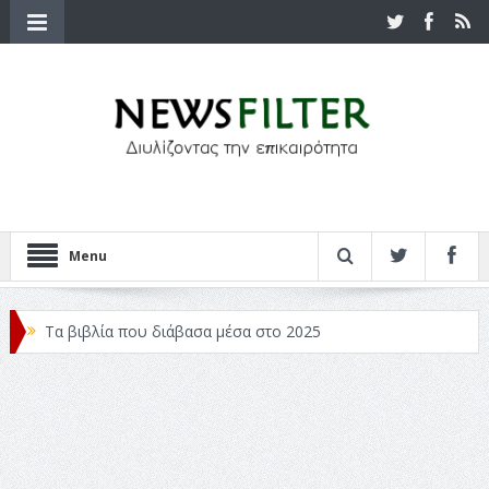
Menu
Τα βιβλία που διάβασα μέσα στο 2025
Κριτικές ταινιών: Ο Ντι Κάπριο και ο Λάνθιμος
Σχεδιασμός που «Μιλάει» Χωρίς Λέξεις
Σπιρτόκουτο: η απόλυτη αντισυμβατική καλοκαιρινή