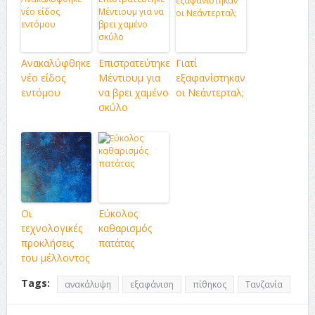
Ανακαλύφθηκε
Επιστρατεύτηκε
Γιατί
νέο είδος
Μέντιουμ για
εξαφανίστηκαν
εντόμου
να βρει χαμένο
οι Νεάντερταλ;
σκύλο
Οι
Εύκολος
τεχνολογικές
καθαρισμός
προκλήσεις
πατάτας
του μέλλοντος
Tags:
ανακάλυψη
εξαφάνιση
πίθηκος
Τανζανία