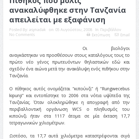
Πίθηκος που μόλις
ανακαλύφθηκε στην Τανζανία
απειλείται με εξαφάνιση
Posted By:
asynadak
on:
05 Αυγούστου, 2008
In:
Περιβάλλον
No Comments
Εκτύπωση
Email
Οι βιολόγοι
αναγκάστηκαν να προσθέσουν στους καταλόγους τους το
πρώτο νέο γένος πρωτευόντων θηλαστικών εδώ και
σχεδόν ένα αιώνα μετά την ανακάλυψη ενός πιθήκου στην
Τανζανία.
Ο πίθηκος αυτός ονομάζεται “κιπούνζι” ή “Rungwecebus
kipunji” και εντοπίστηκε το 2006 στα νότια υψίπεδα της
Τανζανίας. Όταν ολοκληρώθηκε η απογραφή από την
περιβαλλοντική οργάνωση WCS ο πληθυσμός του
κιπούνζι ήταν στα 1117 άτομα σε μία έκταση 17,7
τετραγωνικών χιλιομέτρων.
Ωστόσο, τα 17,7 αυτά χιλιόμετρα καταστρέφονται σιγά