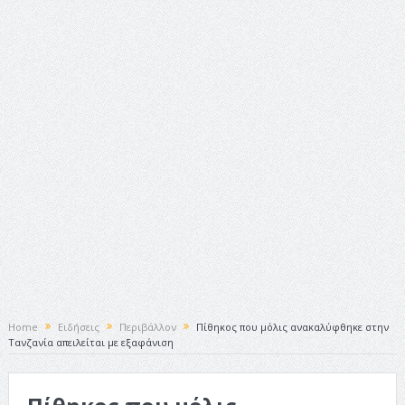
ταινία
Το Top 5 της εβδομάδας #517
Το νουάρ στον ελληνικό κινηματογράφο
Η Φροντίδα Έχει Πολλές Μορφές: Κι Όλες Σε Αφορούν
Τρία Βήματα Μπροστά για Σένα και την Επιχείρησή σου
Όψεις και Απόψεις
Αξίζει άραγε?
Home
Ειδήσεις
Περιβάλλον
Πίθηκος που μόλις ανακαλύφθηκε στην
Τανζανία απειλείται με εξαφάνιση