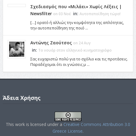
Σχεδιασμός που «Μιλάει» Χωρίς Λέξεις |
Newsfilter
in:
on 03 Νοέ
Αυτοπεποίθηση τώρα!
[…] ορατό ή αλλιώς την κομψότητα της απλότητας,
την αυτοπεποίθηση της ποιό ...
Αντώνης Ζαούτσος
on 24 Αυγ
in:
Το νουάρ στον ελληνικό κινηματογράφο
Σας ευχαριστώ πολύ για το σχόλιο και τις προτάσεις.
Παραδέχομαι ότι οι γνώσεις μ ...
Άδεια Χρήσης
This work is licensed under a
Creative Commons Attribution 3.0
Greece License
.