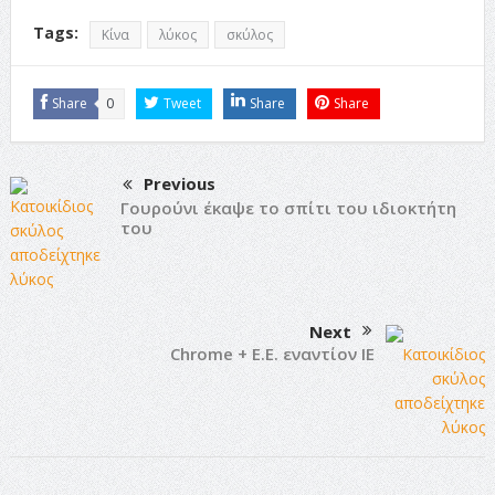
Tags:
Κίνα
λύκος
σκύλος
Share
0
Tweet
Share
Share
Previous
Γουρούνι έκαψε το σπίτι του ιδιοκτήτη
του
Next
Chrome + Ε.Ε. εναντίον IE