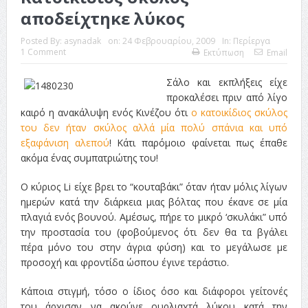
αποδείχτηκε λύκος
Posted By:
asynadak
on:
24 Φεβρουαρίου, 2009
In:
Περίεργα
1 Comment
Εκτύπωση
Email
Σάλο και εκπλήξεις είχε
προκαλέσει πριν από λίγο
καιρό η ανακάλυψη ενός Κινέζου ότι
ο κατοικίδιος σκύλος
του δεν ήταν σκύλος αλλά μία πολύ σπάνια και υπό
εξαφάνιση αλεπού
! Κάτι παρόμοιο φαίνεται πως έπαθε
ακόμα ένας συμπατριώτης του!
Ο κύριος Li είχε βρει το “κουταβάκι” όταν ήταν μόλις λίγων
ημερών κατά την διάρκεια μιας βόλτας που έκανε σε μία
πλαγιά ενός βουνού. Αμέσως, πήρε το μικρό ‘σκυλάκι” υπό
την προστασία του (φοβούμενος ότι δεν θα τα βγάλει
πέρα μόνο του στην άγρια φύση) και το μεγάλωσε με
προσοχή και φροντίδα ώσπου έγινε τεράστιο.
Κάποια στιγμή, τόσο ο ίδιος όσο και διάφοροι γείτονές
του άρχισαν να ακούνε ουρλιαχτά λύκου κατά την