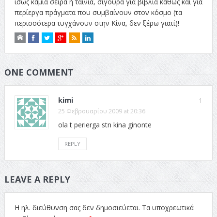
ίσως καμία σειρά ή ταινία, σίγουρα για βιβλία καθώς και για
περίεργα πράγματα που συμβαίνουν στον κόσμο (τα
περισσότερα τυγχάνουν στην Κίνα, δεν ξέρω γιατί)!
ONE COMMENT
kimi
1
25 Φεβρουαρίου 2009 at 20:36
ola t perierga stn kina ginonte
REPLY
LEAVE A REPLY
Η ηλ. διεύθυνση σας δεν δημοσιεύεται.
Τα υποχρεωτικά