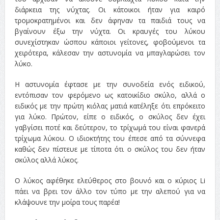
διάρκεια της νύχτας. Οι κάτοικοι ήταν για καιρό
τρομοκρατημένοι και δεν άφηναν τα παιδιά τους να
βγαίνουν έξω την νύχτα. Οι κραυγές του λύκου
συνεχίστηκαν ώσπου κάποιοι γείτονες, φοβούμενοι τα
χειρότερα, κάλεσαν την αστυνομία να μπαγλαρώσει τον
λύκο.
Η αστυνομία έφτασε με την συνοδεία ενός ειδικού,
εντόπισαν τον φερόμενο ως κατοικίδιο σκύλο, αλλά ο
ειδικός με την πρώτη κιόλας ματιά κατέληξε ότι επρόκειτο
για λύκο. Πρώτον, είπε ο ειδικός, ο σκύλος δεν έχει
γαβγίσει ποτέ και δεύτερον, το τρίχωμά του είναι φανερά
τρίχωμα λύκου. Ο ιδιοκτήτης του έπεσε από τα σύννεφα
καθώς δεν πίστευε με τίποτα ότι ο σκύλος του δεν ήταν
σκύλος αλλά λύκος.
Ο λύκος αφέθηκε ελεύθερος στο βουνό και ο κύριος Li
πάει να βρει τον άλλο τον τύπο με την αλεπού για να
κλάψουνε την μοίρα τους παρέα!