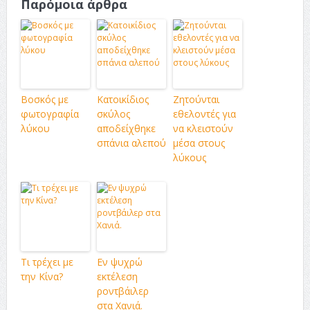
Παρόμοια άρθρα
Βοσκός με
Κατοικίδιος
Ζητούνται
φωτογραφία
σκύλος
εθελοντές για
λύκου
αποδείχθηκε
να κλειστούν
σπάνια αλεπού
μέσα στους
λύκους
Τι τρέχει με
Εν ψυχρώ
την Κίνα?
εκτέλεση
ροντβάιλερ
στα Χανιά.