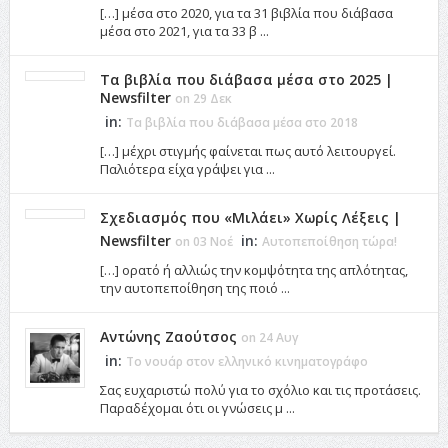
[…] μέσα στο 2020, για τα 31 βιβλία που διάβασα
μέσα στο 2021, για τα 33 β ...
Τα βιβλία που διάβασα μέσα στο 2025 |
Newsfilter
on 29 Δεκ
in:
Τα βιβλία που διάβασα μέσα στο 2018
[…] μέχρι στιγμής φαίνεται πως αυτό λειτουργεί.
Παλιότερα είχα γράψει για ...
Σχεδιασμός που «Μιλάει» Χωρίς Λέξεις |
Newsfilter
in:
on 03 Νοέ
Αυτοπεποίθηση τώρα!
[…] ορατό ή αλλιώς την κομψότητα της απλότητας,
την αυτοπεποίθηση της ποιό ...
Αντώνης Ζαούτσος
on 24 Αυγ
in:
Το νουάρ στον ελληνικό κινηματογράφο
Σας ευχαριστώ πολύ για το σχόλιο και τις προτάσεις.
Παραδέχομαι ότι οι γνώσεις μ ...