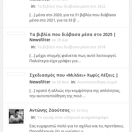
in:
Τα βιβλία που διάβασα μέσα στο 2022
[…] μέσα στο 2020, για τα 31 βιβλία που διάβασα
μέσα στο 2021, για τα 33 β ...
Τα βιβλία που διάβασα μέσα στο 2025 |
Newsfilter
on 29 Δεκ
in:
Τα βιβλία που διάβασα μέσα στο 2018
[…] μέχρι στιγμής φαίνεται πως αυτό λειτουργεί.
Παλιότερα είχα γράψει για ...
Σχεδιασμός που «Μιλάει» Χωρίς Λέξεις |
Newsfilter
in:
on 03 Νοέ
Αυτοπεποίθηση τώρα!
[…] ορατό ή αλλιώς την κομψότητα της απλότητας,
την αυτοπεποίθηση της ποιό ...
Αντώνης Ζαούτσος
on 24 Αυγ
in:
Το νουάρ στον ελληνικό κινηματογράφο
Σας ευχαριστώ πολύ για το σχόλιο και τις προτάσεις.
Παραδέχομαι ότι οι γνώσεις μ ...