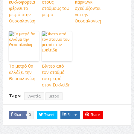
κυκλοφορεία
στους
πάρκινγκ
φέρνει το
σταθμούς του
σχεδιάζονται
μετρό στην
μετρό
για την
Θεσσαλονίκη
Θεσσαλονίκη
Το μετρό θα
Βίντεο από
αλλάξει την
τον σταθμό
Θεσσαλονίκη
του μετρό
στον Ευκλείδη
Tags:
Εγνατία
μετρό
Share
0
Tweet
Share
Share