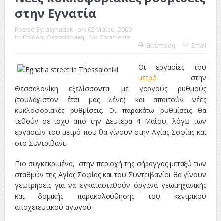
στην Εγνατία
Posted By:
asynadak
on:
02 Μαΐου, 2009
In:
Ελλάδα
,
Θεσσαλονίκη
No Comments
Εκτύπωση
Email
Οι εργασίες του
μετρό
στην
Θεσσαλονίκη εξελίσσονται με γοργούς ρυθμούς
(τουλάχιστον έτσι μας λένε) και απαιτούν νέες
κυκλοφοριακές ρυθμίσεις. Οι παρακάτω ρυθμίσεις θα
τεθούν σε ισχύ από την Δευτέρα 4 Μαΐου, λόγω των
εργασιών του μετρό που θα γίνουν στην Αγίας Σοφίας και
στο Συντριβάνι.
Πιο συγκεκριμένα, στην περιοχή της σήραγγας μεταξύ των
σταθμών της Αγίας Σοφίας και του Συντριβανίοι θα γίνουν
γεωτρήσεις για να εγκατασταθούν όργανα γεωμηχανικής
και δομικής παρακολούθησης του κεντρικού
αποχετευτικού αγωγού.