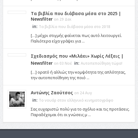
Τα βιβλία που διάβασα μέσα στο 2025 |
Newsfilter
on 29 Δεκ
in:
Τα βιβλία που διάβασα μέσα στο 2018
[…] μέχρι στιγμής φαίνεται πως αυτό λειτουργεί.
Παλιότερα είχα γράψει για ...
Σχεδιασμός που «Μιλάει» Χωρίς Λέξεις |
Newsfilter
in:
on 03 Νοέ
Αυτοπεποίθηση τώρα!
[…] ορατό ή αλλιώς την κομψότητα της απλότητας,
την αυτοπεποίθηση της ποιό ...
Αντώνης Ζαούτσος
on 24 Αυγ
in:
Το νουάρ στον ελληνικό κινηματογράφο
Σας ευχαριστώ πολύ για το σχόλιο και τις προτάσεις.
Παραδέχομαι ότι οι γνώσεις μ ...