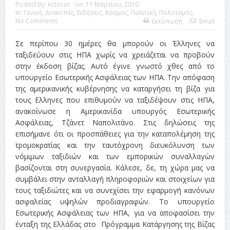
Posted By:
ectoras
on:
11 Μαρτίου, 2010
In:
Γενικά
,
Διακοπές
,
Ειδήσεις
,
Κόσμος
,
Πολιτική
,
Πολιτισμός
No Comments
Εκτύπωση
Email
Σε περίπου 30 ημέρες θα μπορούν οι Έλληνες να
ταξιδεύουν στις ΗΠΑ χωρίς να χρειάζεται να προβούν
στην έκδοση βίζας. Αυτό έγινε γνωστό χθες από το
υπουργείο Εσωτερικής Ασφάλειας των ΗΠΑ. Την απόφαση
της αμερικανικής κυβέρνησης να καταργήσει τη βίζα για
τους Ελληνες που επιθυμούν να ταξιδέψουν στις ΗΠΑ,
ανακοίνωσε η Αμερικανίδα υπουργός Εσωτερικής
Ασφάλειας, Τζάνετ Ναπολιτάνο. Στις δηλώσεις της
επισήμανε ότι οι προσπάθειες για την καταπολέμηση της
τρομοκρατίας και την ταυτόχρονη διευκόλυνση των
νόμιμων ταξιδιών και των εμπορικών συναλλαγών
βασίζονται στη συνεργασία. Κάλεσε, δε, τη χώρα μας να
συμβάλει στην ανταλλαγή πληροφοριών και στοιχείων για
τους ταξιδιώτες και να συνεχίσει την εφαρμογή κανόνων
ασφαλείας υψηλών προδιαγραφών. Το υπουργείο
Εσωτερικής Ασφάλειας των ΗΠΑ, για να αποφασίσει την
ένταξη της Ελλάδας στο Πρόγραμμα Κατάργησης της Βίζας