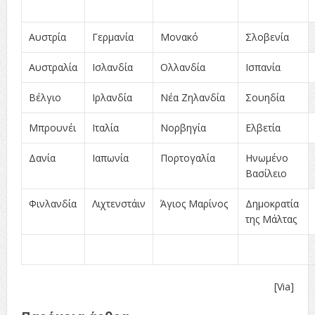
Αυστρία
Γερμανία
Mονακό
Σλοβενία
Αυστραλία
Ισλανδία
Ολλανδία
Ισπανία
Βέλγιο
Ιρλανδία
Νέα Ζηλανδία
Σουηδία
Μπρουνέι
Ιταλία
Nορβηγία
Ελβετία
Δανία
Ιαπωνία
Πορτογαλία
Ηνωμένο
Βασίλειο
Φινλανδία
Λιχτενστάιν
Άγιος Μαρίνος
Δημοκρατία
της Μάλτας
[Via]